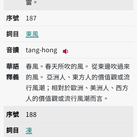
雷。
序號187東風
序號
187
詞目
東風
音讀
tang-hong
播放音讀tang-hong
華語
春風。春天所吹的風。
從東邊吹過來
釋義
的風。
亞洲人、東方人的價值觀或流
行風潮；相對於歐洲、美洲人、西方
人的價值觀或流行風潮而言。
序號188凍
序號
188
詞目
凍