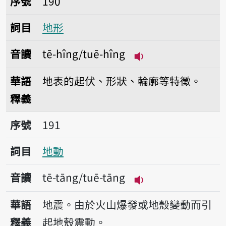
序號
190
詞目
地形
音讀
tē-hîng/tuē-hîng
播放音讀tē-hîng/tu
華語
地表的起伏、形狀、輪廓等特徵。
釋義
序號191地動
序號
191
詞目
地動
音讀
tē-tāng/tuē-tāng
播放音讀tē-tāng/tu
華語
地震。由於火山爆發或地殼變動而引
釋義
起地殼震動。