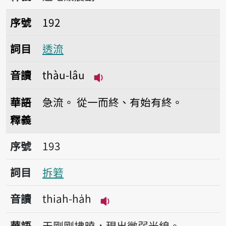
序號192透流
序號
192
詞目
透流
音讀
thàu-lâu
播放音讀thàu-lâu
華語
急流。
從一而終、有始有終。
釋義
序號193拆箬
序號
193
詞目
拆箬
音讀
thiah-ha̍h
播放音讀thiah-ha̍h
華語
天剛剛拂曉，現出微弱光線。