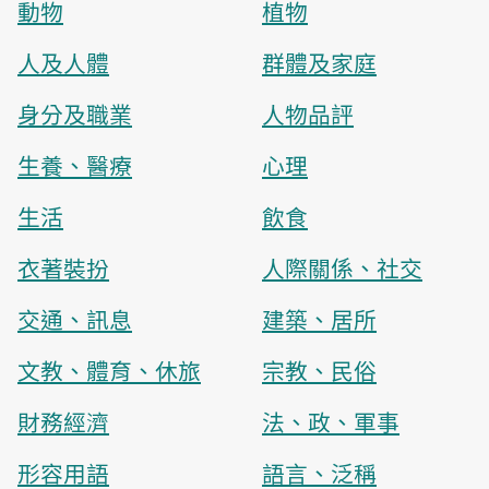
動物
植物
人及人體
群體及家庭
身分及職業
人物品評
生養、醫療
心理
生活
飲食
衣著裝扮
人際關係、社交
交通、訊息
建築、居所
文教、體育、休旅
宗教、民俗
財務經濟
法、政、軍事
形容用語
語言、泛稱