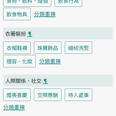
食物、飲料、煙酒
飲食行為
分類重揀
飲食物具
衣著裝扮
¶
衣帽鞋襪
珠寶飾品
縫紉洗熨
分類重揀
理容、化妝
人際關係、社交
¶
婚喪喜慶
交際應酬
待人處事
分類重揀