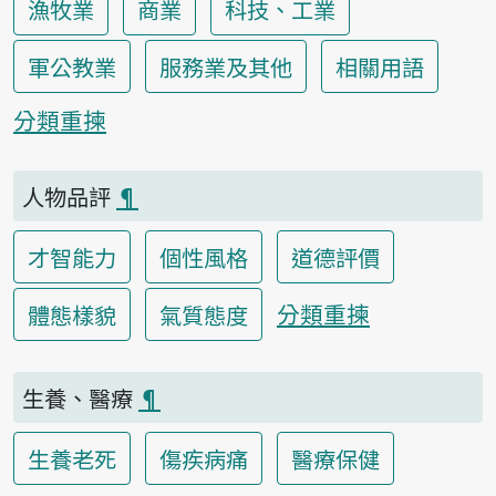
漁牧業
商業
科技、工業
軍公教業
服務業及其他
相關用語
分類重揀
人物品評
¶
才智能力
個性風格
道德評價
分類重揀
體態樣貌
氣質態度
生養、醫療
¶
生養老死
傷疾病痛
醫療保健