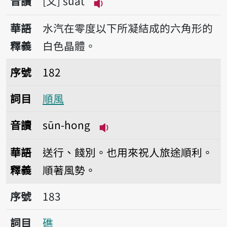
音讀
文
suat
播放音讀suat
華語
水汽在零度以下所凝結成的六角形的
釋義
白色晶體。
序號182順風
序號
182
詞目
順風
音讀
sūn-hong
播放音讀sūn-hong
華語
送行、餞別。也用來祝人旅途順利。
釋義
順著風勢。
序號183礁
序號
183
詞目
礁