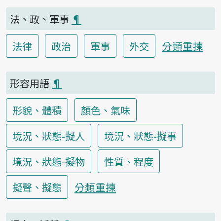
法、政、軍事
¶
分類重揀
法律
政治
軍事
外交
形容用語
¶
形貌、體積
顏色、氣味
境況、狀態-擬人
境況、狀態-擬事
境況、狀態-擬物
性質、程度
分類重揀
擬聲、擬態