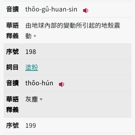
音讀
thôo-gû-huan-sin
播放音讀thôo-gû-h
華語
由地球內部的變動所引起的地殼震
釋義
動。
序號198塗粉
序號
198
詞目
塗粉
音讀
thôo-hún
播放音讀thôo-hún
華語
灰塵。
釋義
序號199塗糜
序號
199