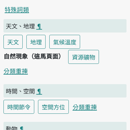
特殊詞類
天文、地理
¶
天文
地理
氣候溫度
自然現象（這馬頁面）
資源礦物
分類重揀
時間、空間
¶
分類重揀
時間節令
空間方位
動物
¶