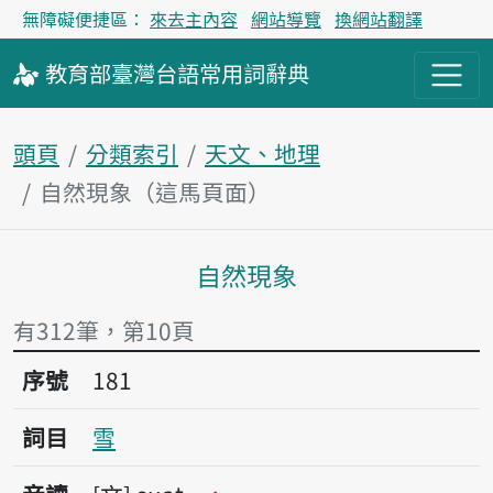
無障礙便捷區：
來去主內容
網站導覽
換網站翻譯
教育部
臺灣台語
常用詞
辭典
頭頁
分類索引
天文、地理
自然現象（這馬頁面）
自然現象
主內容區
有312筆，第10頁
序號181雪
序號
181
詞目
雪