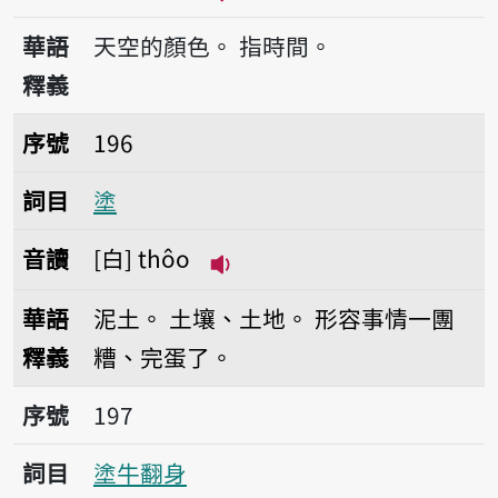
播放音讀thinn-sik
華語
天空的顏色。
指時間。
釋義
序號196塗
序號
196
詞目
塗
音讀
白
thôo
播放音讀thôo
華語
泥土。
土壤、土地。
形容事情一團
釋義
糟、完蛋了。
序號197塗牛翻身
序號
197
詞目
塗牛翻身