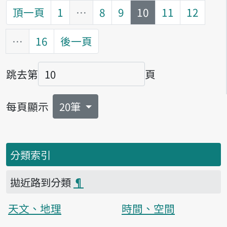
第
頁
頂一頁
1
…
8
9
10
11
12
…
16
後一頁
跳去第
頁
頁碼
每頁顯示
20筆
分類索引
拋近路到分類
¶
天文、地理
時間、空間