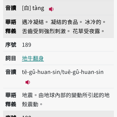
音讀
白
tàng
播放音讀tàng
華語
遇冷凝結。
凝結的食品。
冰冷的。
釋義
舌齒受到強烈刺激。
花草受夜露。
序號189地牛翻身
序號
189
詞目
地牛翻身
音讀
tē-gû-huan-sin/tuē-gû-huan-sin
播放音讀tē-gû-huan-sin/tuē-gû-huan
華語
地震。由地球內部的變動所引起的地
釋義
殼震動。
序號190地形