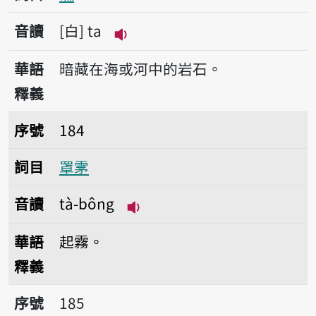
音讀
白
ta
播放音讀ta
華語
暗藏在海或河中的岩石。
釋義
序號184罩雺
序號
184
詞目
罩雺
音讀
tà-bông
播放音讀tà-bông
華語
起霧。
釋義
序號185罩霧
序號
185