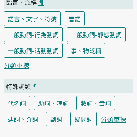
語言、泛稱
¶
語言、文字、符號
詈語
一般動詞-行為動詞
一般動詞-靜態動詞
一般動詞-活動動詞
事、物泛稱
分類重揀
特殊詞類
¶
代名詞
助詞、嘆詞
數詞、量詞
分類重揀
連詞、介詞
副詞
疑問詞