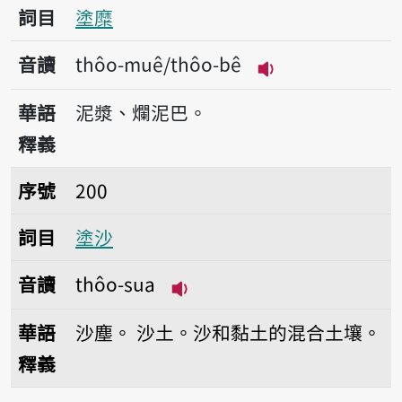
詞目
塗糜
音讀
thôo-muê/thôo-bê
播放音讀thôo-mu
華語
泥漿、爛泥巴。
釋義
序號200塗沙
序號
200
詞目
塗沙
音讀
thôo-sua
播放音讀thôo-sua
華語
沙塵。
沙土。沙和黏土的混合土壤。
釋義