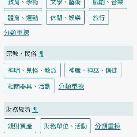
教育、學術
文學、藝術
戲劇、音樂
體育、運動
休閒、娛樂
旅行
分類重揀
宗教、民俗
¶
神明、鬼怪、教派
神職、神巫、信徒
分類重揀
相關器具、活動
財務經濟
¶
分類重揀
錢財資產
財務單位、活動