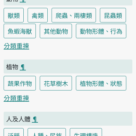
獸類
禽類
爬蟲、兩棲類
昆蟲類
魚蝦海獸
其他動物
動物形體、行為
分類重揀
植物
¶
蔬果作物
花草樹木
植物形體、狀態
分類重揀
人及人體
¶
泛稱
人種、民族
生理構造