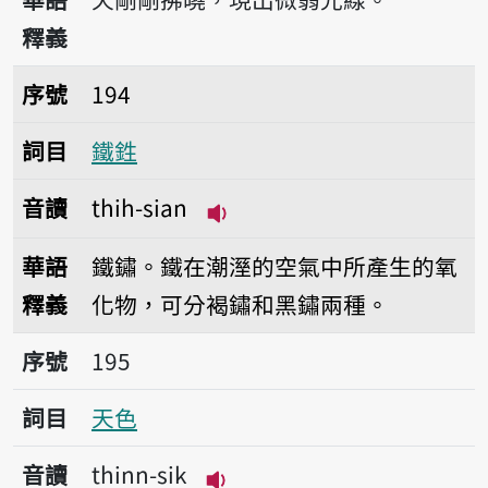
釋義
序號194鐵鉎
序號
194
詞目
鐵鉎
音讀
thih-sian
播放音讀thih-sian
華語
鐵鏽。鐵在潮溼的空氣中所產生的氧
釋義
化物，可分褐鏽和黑鏽兩種。
序號195天色
序號
195
詞目
天色
音讀
thinn-sik