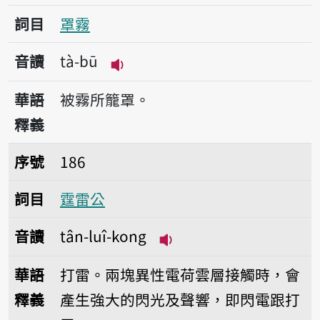
詞目
罩霧
音讀
tà-bū
播放音讀tà-bū
華語
被霧所籠罩。
釋義
序號186霆雷公
序號
186
詞目
霆雷公
音讀
tân-luî-kong
播放音讀tân-luî-kong
華語
打雷。兩塊異性電荷雲層接觸時，會
釋義
產生強大的閃光及聲響，即閃電跟打