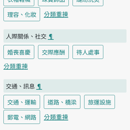
分類重揀
理容、化妝
人際關係、社交
¶
婚喪喜慶
交際應酬
待人處事
分類重揀
交通、訊息
¶
交通、運輸
道路、橋梁
旅運設施
分類重揀
郵電、網路