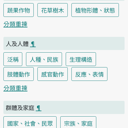
蔬果作物
花草樹木
植物形體、狀態
分類重揀
人及人體
¶
泛稱
人種、民族
生理構造
肢體動作
感官動作
反應、表情
分類重揀
群體及家庭
¶
國家、社會、民眾
宗族、家庭