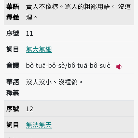
播放音讀bô-tshàu-
華語
責人不像樣。罵人的粗鄙用語。
沒道
釋義
理。
序號11無大無細
序號
11
詞目
無大無細
音讀
bô-tuā-bô-sè/bô-tuā-bô-suè
播放音讀b
華語
沒大沒小、沒禮貌。
釋義
序號12無法無天
序號
12
詞目
無法無天