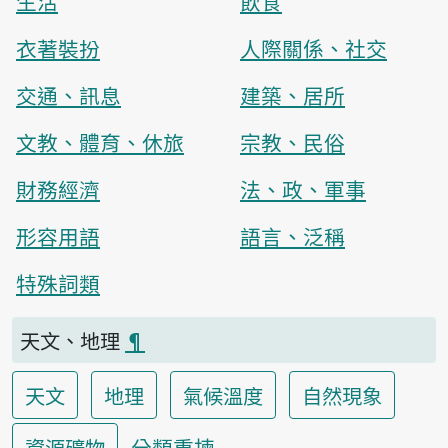
生活
飲食
衣著裝扮
人際關係、社交
交通、訊息
建築、居所
文教、體育、休旅
宗教、民俗
財務經濟
法、政、軍事
形容用語
語言、泛稱
特殊詞類
天文、地理
¶
天文
地理
氣候溫度
自然現象
分類重揀
資源礦物