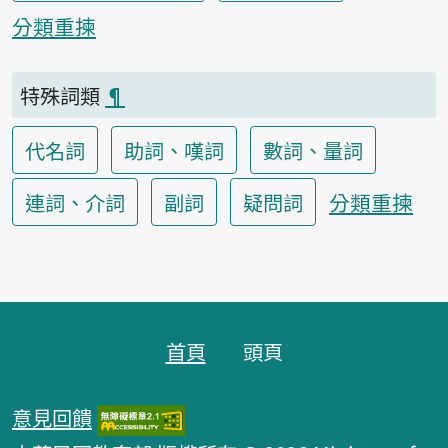
分類重揀
特殊詞類
¶
代名詞
助詞、嘆詞
數詞、量詞
分類重揀
連詞、介詞
副詞
疑問詞
頁跤區
首頁
頭頁
意見回饋