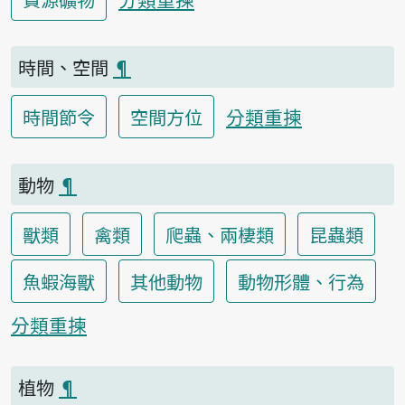
時間、空間
¶
分類重揀
時間節令
空間方位
動物
¶
獸類
禽類
爬蟲、兩棲類
昆蟲類
魚蝦海獸
其他動物
動物形體、行為
分類重揀
植物
¶