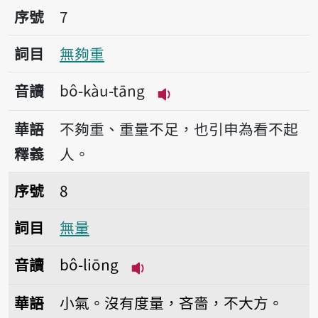
序號7無夠重
序號
7
詞目
無夠重
音讀
bô-kàu-tāng
播放音讀bô-kàu-tāng
華語
不夠重、重量不足，也引申為看不起
釋義
人。
序號8無量
序號
8
詞目
無量
音讀
bô-liōng
播放音讀bô-liōng
華語
小氣。沒有度量，吝嗇，不大方。