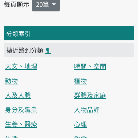
每頁顯示
20筆
分類索引
拋近路到分類
¶
天文、地理
時間、空間
動物
植物
人及人體
群體及家庭
身分及職業
人物品評
生養、醫療
心理