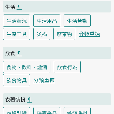
生活
¶
生活狀況
生活用品
生活勞動
分類重揀
生產工具
災禍
廢棄物
飲食
¶
食物、飲料、煙酒
飲食行為
分類重揀
飲食物具
衣著裝扮
¶
衣帽鞋襪
珠寶飾品
縫紉洗熨