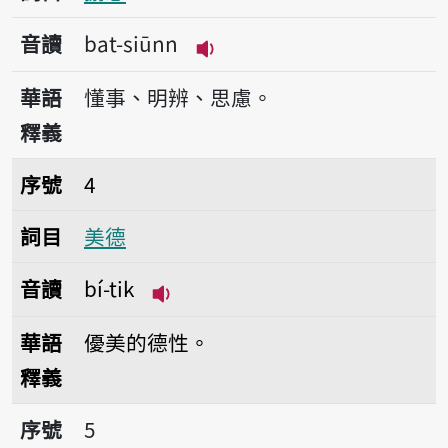
音讀
bat-siūnn
播放音讀bat-siūnn
華語
懂事、明辨、思慮。
釋義
序號4美德
序號
4
詞目
美德
音讀
bí-tik
播放音讀bí-tik
華語
優美的德性。
釋義
序號5名望
序號
5