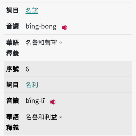
詞目
名望
音讀
bîng-bōng
播放音讀bîng-bōng
華語
名譽和聲望。
釋義
序號6名利
序號
6
詞目
名利
音讀
bîng-lī
播放音讀bîng-lī
華語
名譽和利益。
釋義