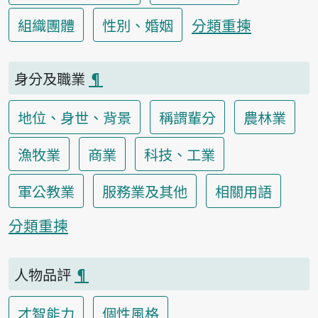
分類重揀
組織團體
性別、婚姻
身分及職業
¶
地位、身世、背景
稱謂輩分
農林業
漁牧業
商業
科技、工業
軍公教業
服務業及其他
相關用語
分類重揀
人物品評
¶
才智能力
個性風格