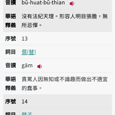
音讀
bû-huat-bû-thian
播放音讀bû-huat-b
華語
沒有法紀天理。形容人明目張膽，無
釋義
所忌憚。
序號13儑
序號
13
詞目
儑
替
音讀
gām
播放音讀gām
華語
責罵人因無知或不識趣而做出不適宜
釋義
的蠢事。
序號14孽子
序號
14
詞目
孽子