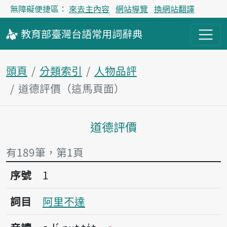
無障礙便捷區：
來去主內容
網站導覽
換網站翻譯
教育部
臺灣台語
常用詞
辭典
頭頁
分類索引
人物品評
道德評價（這馬頁面）
道德評價
主內容區
有189筆，第1頁
序號1阿里不達
序號
1
詞目
阿里不達