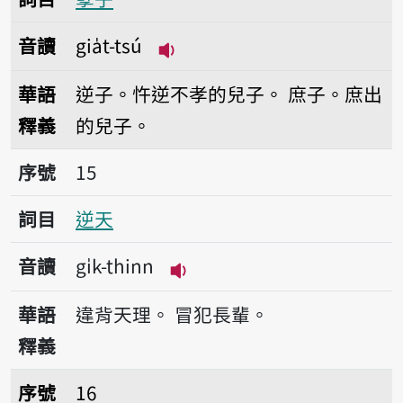
音讀
gia̍t-tsú
播放音讀gia̍t-tsú
華語
逆子。忤逆不孝的兒子。
庶子。庶出
釋義
的兒子。
序號15逆天
序號
15
詞目
逆天
音讀
gi̍k-thinn
播放音讀gi̍k-thinn
華語
違背天理。
冒犯長輩。
釋義
序號16逆子
序號
16