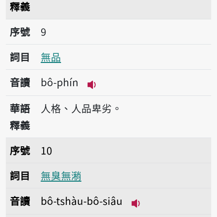
釋義
序號9無品
序號
9
詞目
無品
音讀
bô-phín
播放音讀bô-phín
華語
人格、人品卑劣。
釋義
序號10無臭無潲
序號
10
詞目
無臭無潲
音讀
bô-tshàu-bô-siâu