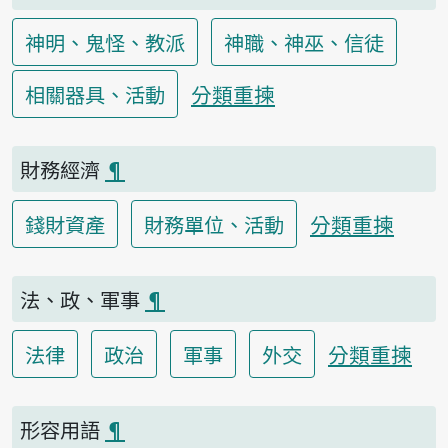
神明、鬼怪、教派
神職、神巫、信徒
分類重揀
相關器具、活動
財務經濟
¶
分類重揀
錢財資產
財務單位、活動
法、政、軍事
¶
分類重揀
法律
政治
軍事
外交
形容用語
¶