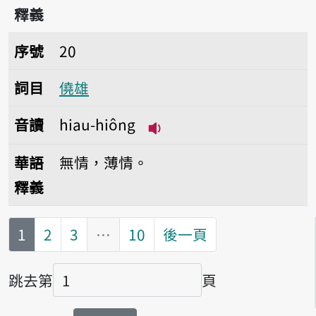
釋義
序號20僥雄
序號
20
詞目
僥雄
音讀
hiau-hiông
播放音讀hiau-hiông
華語
無情，薄情。
釋義
第
頁
1
2
3
…
10
後一頁
跳去第
頁
頁碼