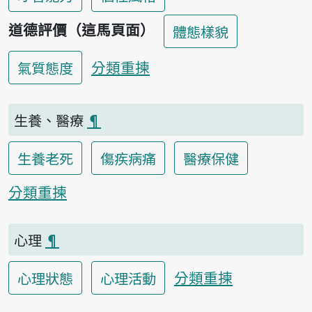
道德評價（這馬頁面）
體態樣貌
分類重揀
氣質態度
生養、醫療
¶
生養老死
傷疾病痛
醫療保健
分類重揀
心理
¶
分類重揀
心理狀態
心理活動