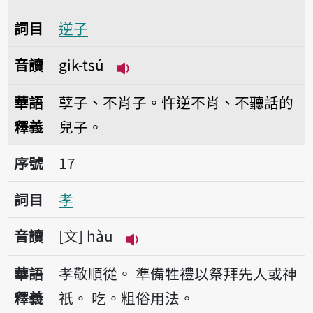
詞目
逆子
音讀
gi̍k-tsú
播放音讀gi̍k-tsú
華語
孽子、不肖子。忤逆不肖、不聽話的
釋義
兒子。
序號17孝
序號
17
詞目
孝
音讀
文
hàu
播放音讀hàu
華語
孝敬順從。
準備牲禮以祭拜先人或神
釋義
祇。
吃。粗俗用法。