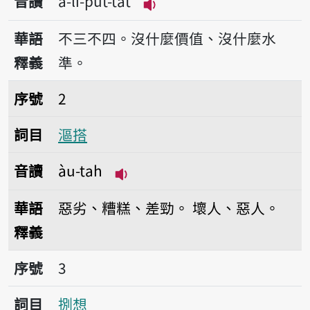
音讀
a-lí-put-ta̍t
播放音讀a-lí-put-ta̍t
華語
不三不四。沒什麼價值、沒什麼水
釋義
準。
序號2漚搭
序號
2
詞目
漚搭
音讀
àu-tah
播放音讀àu-tah
華語
惡劣、糟糕、差勁。
壞人、惡人。
釋義
序號3捌想
序號
3
詞目
捌想