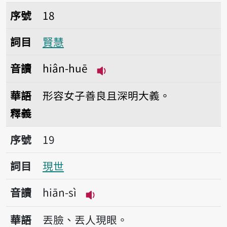
序號18賢慧
序號
18
詞目
賢慧
音讀
hiân-huē
播放音讀hiân-huē
華語
形容女子善良且深明大義。
釋義
序號19現世
序號
19
詞目
現世
音讀
hiān-sì
播放音讀hiān-sì
華語
丟臉、丟人現眼。