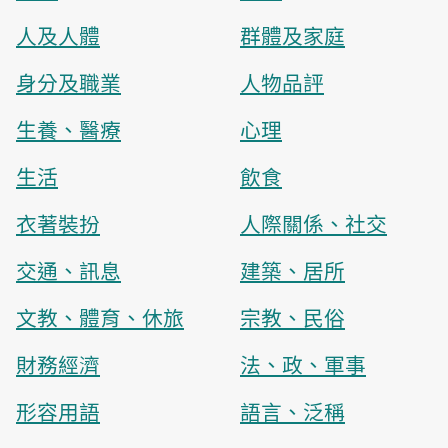
人及人體
群體及家庭
身分及職業
人物品評
生養、醫療
心理
生活
飲食
衣著裝扮
人際關係、社交
交通、訊息
建築、居所
文教、體育、休旅
宗教、民俗
財務經濟
法、政、軍事
形容用語
語言、泛稱