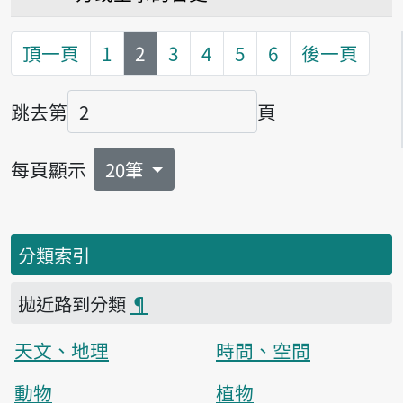
第
頁
頂一頁
1
2
3
4
5
6
後一頁
跳去第
頁
頁碼
每頁顯示
20筆
分類索引
拋近路到分類
¶
天文、地理
時間、空間
動物
植物