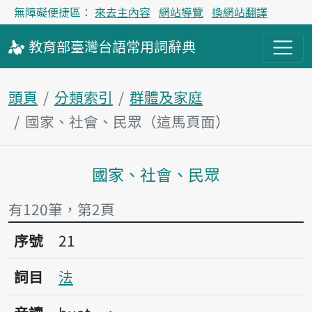
無障礙便捷區：
來去主內容
網站導覽
換網站翻譯
教育部
臺灣台語
常用詞
辭典
頭頁
分類索引
群體及家庭
國家、社會、民眾（這馬頁面）
國家、社會、民眾
主內容區
有120筆，第2頁
序號21法
序號
21
詞目
法