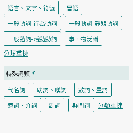
語言、文字、符號
詈語
一般動詞-行為動詞
一般動詞-靜態動詞
一般動詞-活動動詞
事、物泛稱
分類重揀
特殊詞類
¶
代名詞
助詞、嘆詞
數詞、量詞
分類重揀
連詞、介詞
副詞
疑問詞