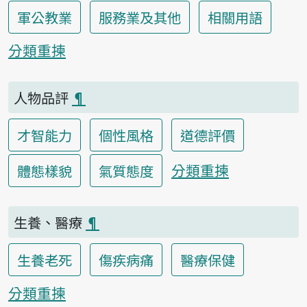
軍公教業
服務業及其他
相關用語
分類重揀
人物品評
¶
才智能力
個性風格
道德評價
分類重揀
體態樣貌
氣質態度
生養、醫療
¶
生養老死
傷疾病痛
醫療保健
分類重揀