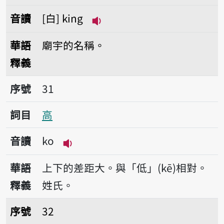
音讀
白
king
播放音讀king
華語
廟宇的名稱。
釋義
序號31高
序號
31
詞目
高
音讀
ko
播放音讀ko
華語
上下的差距大。與「低」(kē)相對。
釋義
姓氏。
序號32國內
序號
32