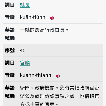
詞目
縣長
音讀
kuān-tiúnn
播放音讀kuān-tiúnn
華語
一縣的最高行政首長。
釋義
序號40官廳
序號
40
詞目
官廳
音讀
kuann-thiann
播放音讀kuann-thian
華語
衙門、政府機關。舊時常指政府官吏
釋義
辦公及處理訴訟事項之處，也借指官
方或主事的官吏。