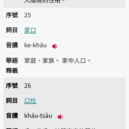
序號25家口
序號
25
詞目
家口
音讀
ke-kháu
播放音讀ke-kháu
華語
家庭、家族。
家中人口。
釋義
序號26口灶
序號
26
詞目
口灶
音讀
kháu-tsàu
播放音讀kháu-tsàu