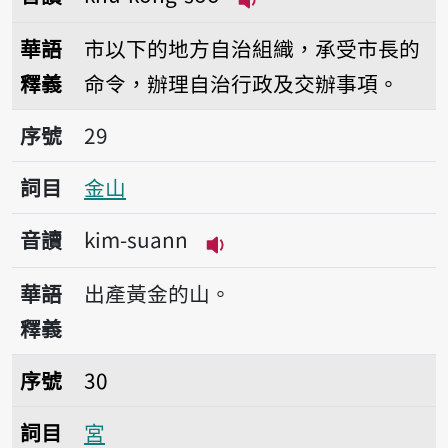
播放音讀khu-kong-só
華語
市以下的地方自治組織，承受市長的
釋義
命令，辦理自治行政及交辦事項。
序號29金山
序號
29
詞目
金山
音讀
kim-suann
播放音讀kim-suann
華語
出產黃金的山。
釋義
序號30宮
序號
30
詞目
宮