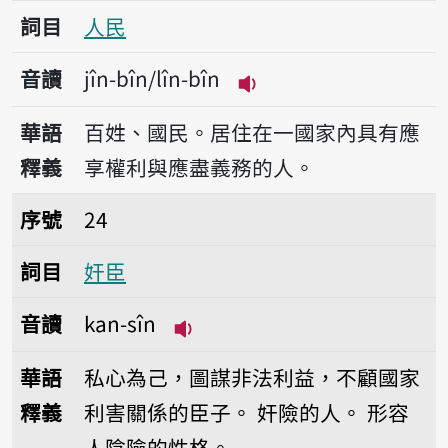
詞目
人民
音讀
jîn-bîn/lîn-bîn
播放音讀jîn-bîn/lîn-bî
華語
百姓、國民。居住在一國家內具有應
釋義
享權利與應盡義務的人。
序號24奸臣
序號
24
詞目
奸臣
音讀
kan-sîn
播放音讀kan-sîn
華語
私心為己，圖謀非法利益，不顧國家
釋義
利害關係的臣子。
奸險的人。
形容
人陰險的性格。