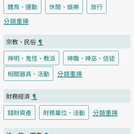
體育、運動
休閒、娛樂
旅行
分類重揀
宗教、民俗
¶
神明、鬼怪、教派
神職、神巫、信徒
分類重揀
相關器具、活動
財務經濟
¶
分類重揀
錢財資產
財務單位、活動