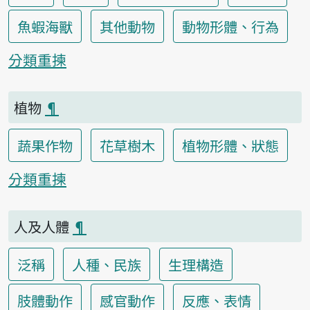
魚蝦海獸
其他動物
動物形體、行為
分類重揀
植物
¶
蔬果作物
花草樹木
植物形體、狀態
分類重揀
人及人體
¶
泛稱
人種、民族
生理構造
肢體動作
感官動作
反應、表情