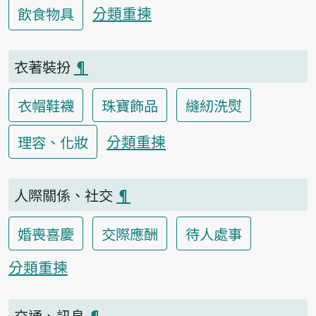
分類重揀
飲食物具
衣著裝扮
¶
衣帽鞋襪
珠寶飾品
縫紉洗熨
分類重揀
理容、化妝
人際關係、社交
¶
婚喪喜慶
交際應酬
待人處事
分類重揀
交通、訊息
¶