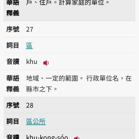
華語
戶、住戶。計算家庭的單位。
釋義
序號27區
序號
27
詞目
區
音讀
khu
播放音讀khu
華語
地域、一定的範圍。
行政單位名，在
釋義
縣市之下。
序號28區公所
序號
28
詞目
區公所
音讀
khu-kong-sóo