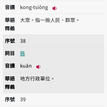
音讀
kong-tsiòng
播放音讀kong-tsiòng
華語
大眾。指一般人民、群眾。
釋義
序號38縣
序號
38
詞目
縣
音讀
kuān
播放音讀kuān
華語
地方行政單位。
釋義
序號39縣長
序號
39