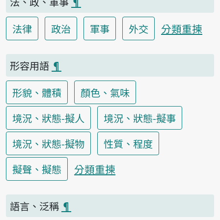
法、政、軍事
¶
分類重揀
法律
政治
軍事
外交
形容用語
¶
形貌、體積
顏色、氣味
境況、狀態-擬人
境況、狀態-擬事
境況、狀態-擬物
性質、程度
分類重揀
擬聲、擬態
語言、泛稱
¶