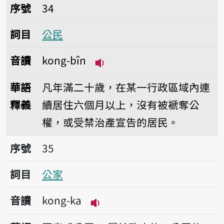
序號34公民
序號
34
詞目
公民
音讀
kong-bîn
播放音讀kong-bîn
華語
凡年滿二十歲，在某一行政區域內連
釋義
續居住六個月以上，沒有被褫奪公
權，或受禁治產宣告的居民。
序號35公家
序號
35
詞目
公家
音讀
kong-ka
播放音讀kong-ka