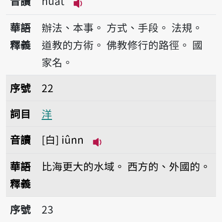
音讀
huat
播放音讀huat
華語
辦法、本事。
方式、手段。
法規。
釋義
道教的方術。
佛教修行的路徑。
國
家名。
序號22洋
序號
22
詞目
洋
音讀
白
iûnn
播放音讀iûnn
華語
比海更大的水域。
西方的、外國的。
釋義
序號23人民
序號
23