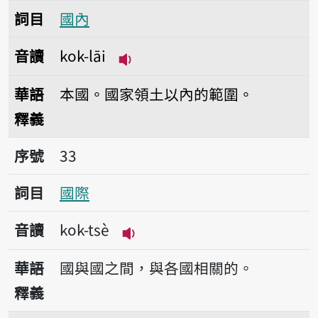
詞目
國內
音讀
kok-lāi
播放音讀kok-lāi
華語
本國。國家領土以內的範圍。
釋義
序號33國際
序號
33
詞目
國際
音讀
kok-tsè
播放音讀kok-tsè
華語
國與國之間，與各國相關的。
釋義