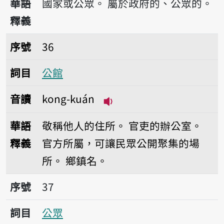
華語
國家或公眾。
屬於政府的、公眾的。
釋義
序號36公館
序號
36
詞目
公館
音讀
kong-kuán
播放音讀kong-kuán
華語
敬稱他人的住所。
官吏的辦公室。
釋義
官方所屬，可讓民眾公開聚集的場
所。
鄉鎮名。
序號37公眾
序號
37
詞目
公眾