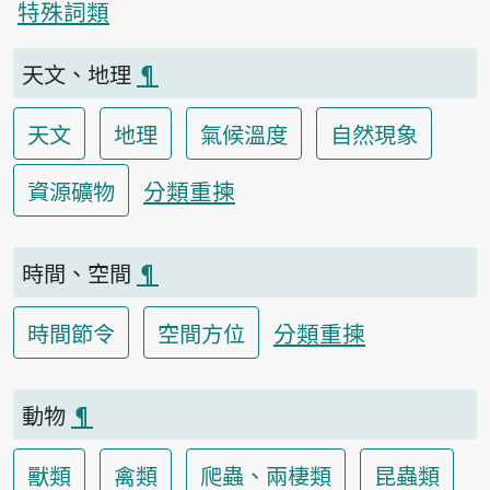
特殊詞類
天文、地理
¶
天文
地理
氣候溫度
自然現象
分類重揀
資源礦物
時間、空間
¶
分類重揀
時間節令
空間方位
動物
¶
獸類
禽類
爬蟲、兩棲類
昆蟲類