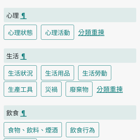
心理
¶
分類重揀
心理狀態
心理活動
生活
¶
生活狀況
生活用品
生活勞動
分類重揀
生產工具
災禍
廢棄物
飲食
¶
食物、飲料、煙酒
飲食行為