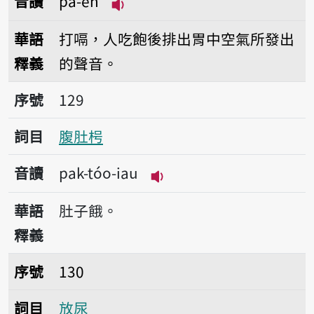
音讀
pá-eh
播放音讀pá-eh
華語
打嗝，人吃飽後排出胃中空氣所發出
釋義
的聲音。
序號129腹肚枵
序號
129
詞目
腹肚枵
音讀
pak-tóo-iau
播放音讀pak-tóo-iau
華語
肚子餓。
釋義
序號130放尿
序號
130
詞目
放尿