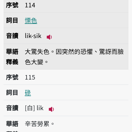
序號114慄色
序號
114
詞目
慄色
音讀
lik-sik
播放音讀lik-sik
華語
大驚失色。因突然的恐懼、驚訝而臉
釋義
色大變。
序號115碌
序號
115
詞目
碌
音讀
白
li̍k
播放音讀li̍k
華語
辛苦勞累。