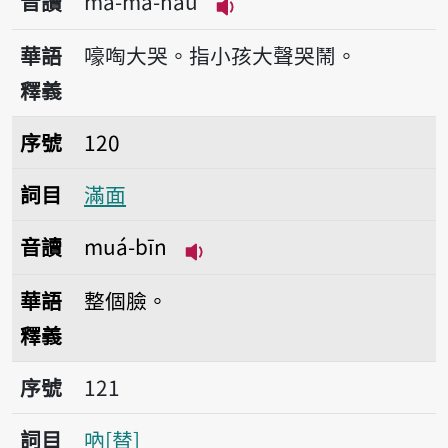
音讀
mà-mà-háu
播放音讀mà-mà-háu
華語
嚎啕大哭。指小孩大聲哭鬧。
釋義
序號120滿面
序號
120
詞目
滿面
音讀
muá-bīn
播放音讀muá-bīn
華語
整個臉。
釋義
序號121吶
序號
121
詞目
吶
替