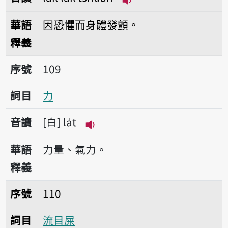
播放音讀la̍k-la̍k-tshu
華語
因恐懼而身體發顫。
釋義
序號109力
序號
109
詞目
力
音讀
白
la̍t
播放音讀la̍t
華語
力量、氣力。
釋義
序號110流目屎
序號
110
詞目
流目屎