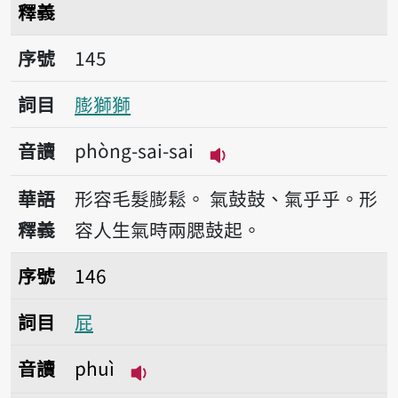
釋義
序號145膨獅獅
序號
145
詞目
膨獅獅
音讀
phòng-sai-sai
播放音讀phòng-sai-sa
華語
形容毛髮膨鬆。
氣鼓鼓、氣乎乎。形
釋義
容人生氣時兩腮鼓起。
序號146屁
序號
146
詞目
屁
音讀
phuì