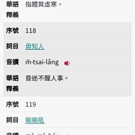
華語
指體質虛寒。
釋義
序號118毋知人
序號
118
詞目
毋知人
音讀
m̄-tsai-lâng
播放音讀m̄-tsai-lâng
華語
昏迷不醒人事。
釋義
序號119嘛嘛吼
序號
119
詞目
嘛嘛吼