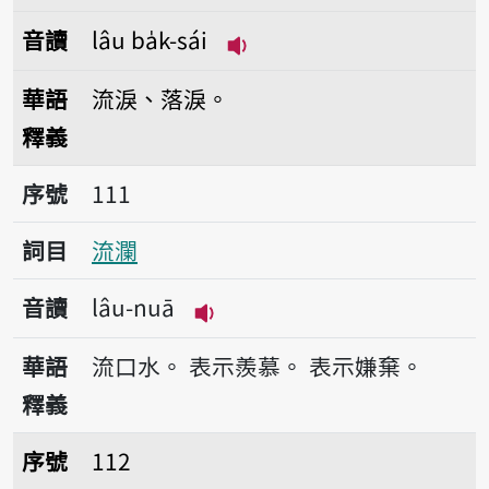
音讀
lâu ba̍k-sái
播放音讀lâu ba̍k-sái
華語
流淚、落淚。
釋義
序號111流瀾
序號
111
詞目
流瀾
音讀
lâu-nuā
播放音讀lâu-nuā
華語
流口水。
表示羨慕。
表示嫌棄。
釋義
序號112流糍
序號
112