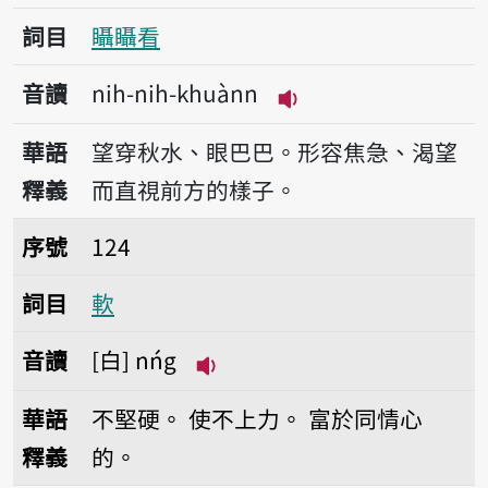
詞目
𥍉𥍉看
音讀
nih-nih-khuànn
播放音讀nih-nih-kh
華語
望穿秋水、眼巴巴。形容焦急、渴望
釋義
而直視前方的樣子。
序號124軟
序號
124
詞目
軟
音讀
白
nńg
播放音讀nńg
華語
不堅硬。
使不上力。
富於同情心
釋義
的。