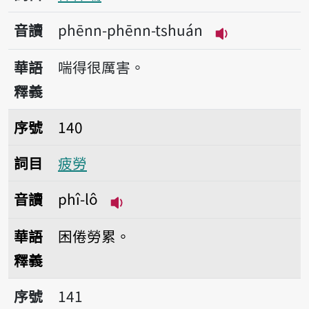
音讀
phēnn-phēnn-tshuán
播放音讀phēnn-
華語
喘得很厲害。
釋義
序號140疲勞
序號
140
詞目
疲勞
音讀
phî-lô
播放音讀phî-lô
華語
困倦勞累。
釋義
序號141咇咇掣
序號
141