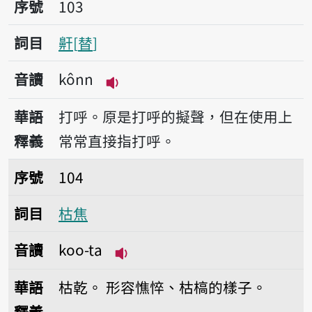
序號103鼾
序號
103
詞目
鼾
替
音讀
kônn
播放音讀kônn
華語
打呼。原是打呼的擬聲，但在使用上
釋義
常常直接指打呼。
序號104枯焦
序號
104
詞目
枯焦
音讀
koo-ta
播放音讀koo-ta
華語
枯乾。
形容憔悴、枯槁的樣子。
釋義