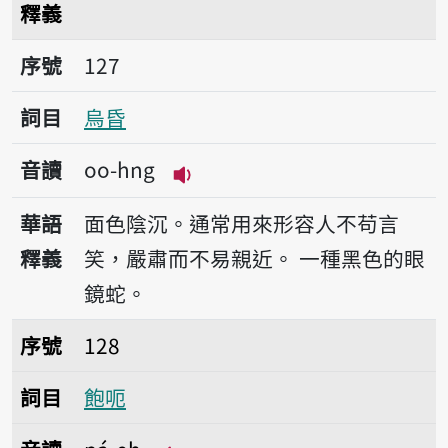
釋義
序號127烏昏
序號
127
詞目
烏昏
音讀
oo-hng
播放音讀oo-hng
華語
面色陰沉。通常用來形容人不苟言
釋義
笑，嚴肅而不易親近。
一種黑色的眼
鏡蛇。
序號128飽呃
序號
128
詞目
飽呃