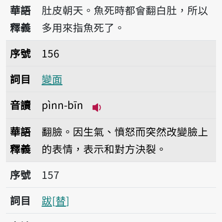
播放音讀píng-tōo
華語
肚皮朝天。魚死時都會翻白肚，所以
釋義
多用來指魚死了。
序號156變面
序號
156
詞目
變面
音讀
pìnn-bīn
播放音讀pìnn-bīn
華語
翻臉。因生氣、憤怒而突然改變臉上
釋義
的表情，表示和對方決裂。
序號157跋
序號
157
詞目
跋
替