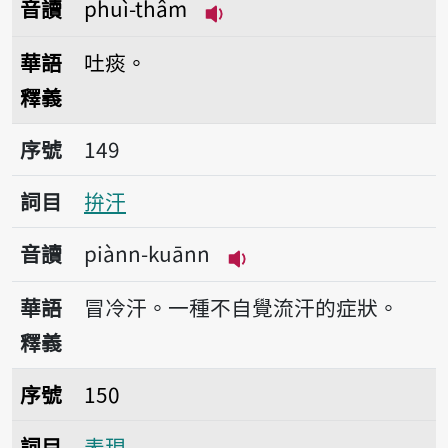
音讀
phuì-thâm
播放音讀phuì-thâm
華語
吐痰。
釋義
序號149拚汗
序號
149
詞目
拚汗
音讀
piànn-kuānn
播放音讀piànn-kuānn
華語
冒冷汗。一種不自覺流汗的症狀。
釋義
序號150表現
序號
150
詞目
表現