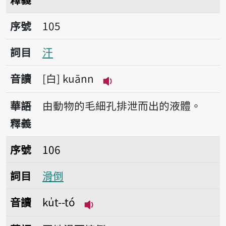
序號105汗
序號
105
詞目
汗
音讀
白
kuānn
播放音讀kuānn
華語
由動物的毛細孔排泄而出的液體。
釋義
序號106滑倒
序號
106
詞目
滑倒
音讀
ku̍t--tó
播放音讀ku̍t--tó