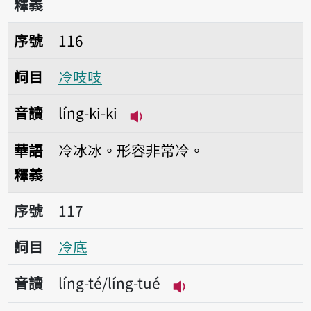
釋義
序號116冷吱吱
序號
116
詞目
冷吱吱
音讀
líng-ki-ki
播放音讀líng-ki-ki
華語
冷冰冰。形容非常冷。
釋義
序號117冷底
序號
117
詞目
冷底
音讀
líng-té/líng-tué
播放音讀líng-té/líng-