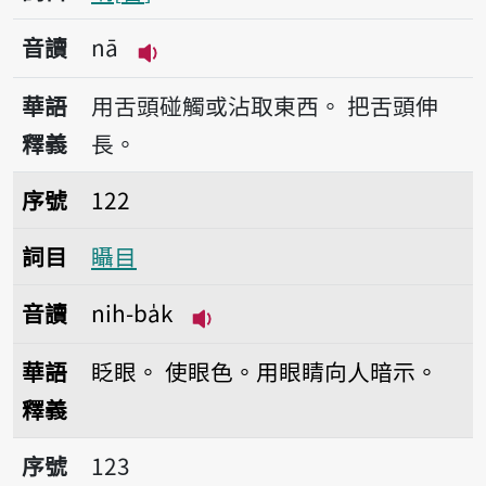
音讀
nā
播放音讀nā
華語
用舌頭碰觸或沾取東西。
把舌頭伸
釋義
長。
序號122𥍉目
序號
122
詞目
𥍉目
音讀
nih-ba̍k
播放音讀nih-ba̍k
華語
眨眼。
使眼色。用眼睛向人暗示。
釋義
序號123𥍉𥍉看
序號
123