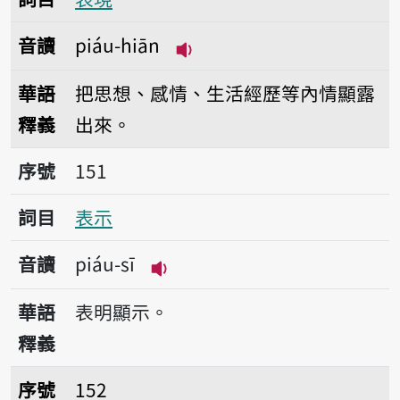
音讀
piáu-hiān
播放音讀piáu-hiān
華語
把思想、感情、生活經歷等內情顯露
釋義
出來。
序號151表示
序號
151
詞目
表示
音讀
piáu-sī
播放音讀piáu-sī
華語
表明顯示。
釋義
序號152表情
序號
152