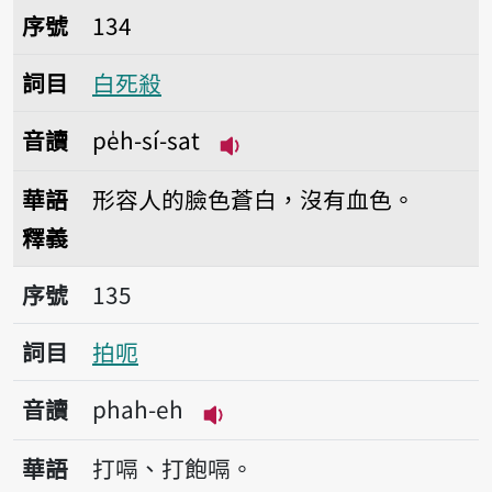
序號134白死殺
序號
134
詞目
白死殺
音讀
pe̍h-sí-sat
播放音讀pe̍h-sí-sat
華語
形容人的臉色蒼白，沒有血色。
釋義
序號135拍呃
序號
135
詞目
拍呃
音讀
phah-eh
播放音讀phah-eh
華語
打嗝、打飽嗝。