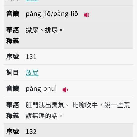
音讀
pàng-jiō/pàng-liō
播放音讀pàng-jiō/p
華語
撒尿、排尿。
釋義
序號131放屁
序號
131
詞目
放屁
音讀
pàng-phuì
播放音讀pàng-phuì
華語
肛門洩出臭氣。
比喻吹牛，說一些荒
釋義
謬無理的話。
序號132放屎
序號
132