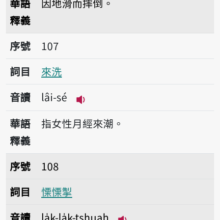
華語
因地滑而摔倒。
釋義
序號107來洗
序號
107
詞目
來洗
音讀
lâi-sé
播放音讀lâi-sé
華語
指女性月經來潮。
釋義
序號108慄慄掣
序號
108
詞目
慄慄掣
音讀
la̍k-la̍k-tshuah