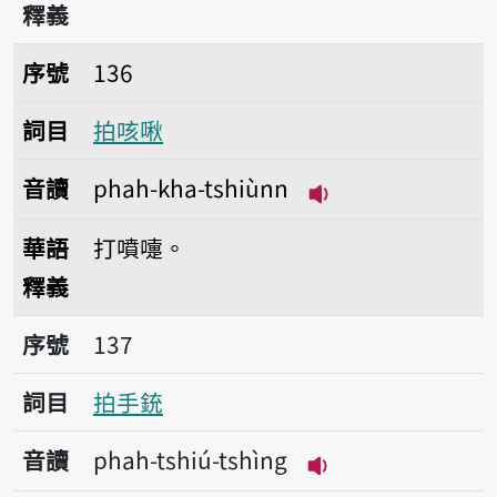
釋義
序號136拍咳啾
序號
136
詞目
拍咳啾
音讀
phah-kha-tshiùnn
播放音讀phah-kha
華語
打噴嚏。
釋義
序號137拍手銃
序號
137
詞目
拍手銃
音讀
phah-tshiú-tshìng