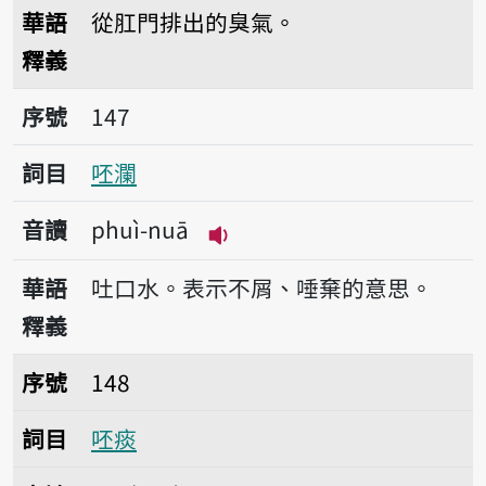
播放音讀phuì
華語
從肛門排出的臭氣。
釋義
序號147呸瀾
序號
147
詞目
呸瀾
音讀
phuì-nuā
播放音讀phuì-nuā
華語
吐口水。表示不屑、唾棄的意思。
釋義
序號148呸痰
序號
148
詞目
呸痰