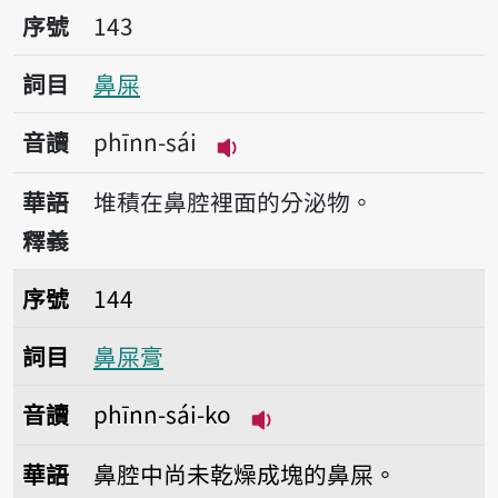
序號143鼻屎
序號
143
詞目
鼻屎
音讀
phīnn-sái
播放音讀phīnn-sái
華語
堆積在鼻腔裡面的分泌物。
釋義
序號144鼻屎膏
序號
144
詞目
鼻屎膏
音讀
phīnn-sái-ko
播放音讀phīnn-sái-ko
華語
鼻腔中尚未乾燥成塊的鼻屎。