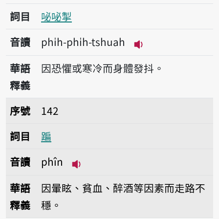
詞目
咇咇掣
音讀
phi̍h-phi̍h-tshuah
播放音讀phi̍h-phi̍
華語
因恐懼或寒冷而身體發抖。
釋義
序號142蹁
序號
142
詞目
蹁
音讀
phîn
播放音讀phîn
華語
因暈眩、貧血、醉酒等因素而走路不
釋義
穩。