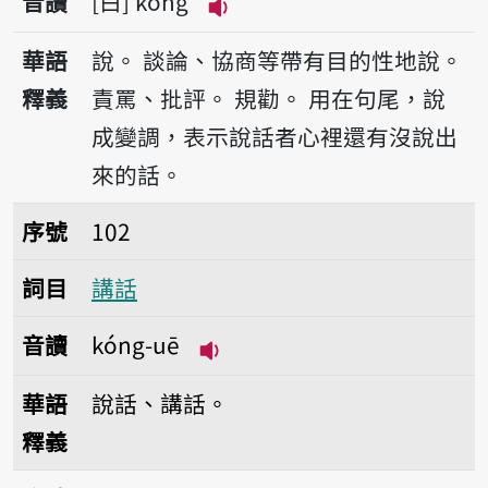
音讀
白
kóng
播放音讀kóng
華語
說。
談論、協商等帶有目的性地說。
釋義
責罵、批評。
規勸。
用在句尾，說
成變調，表示說話者心裡還有沒說出
來的話。
序號102講話
序號
102
詞目
講話
音讀
kóng-uē
播放音讀kóng-uē
華語
說話、講話。
釋義