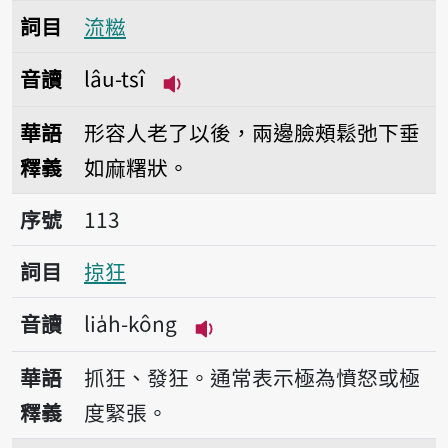
詞目
流糍
音讀
lâu-tsî
播放音讀lâu-tsî
華語
形容人老了以後，兩邊臉頰鬆弛下垂
釋義
如麻糬狀。
序號113掠狂
序號
113
詞目
掠狂
音讀
lia̍h-kông
播放音讀lia̍h-kông
華語
抓狂、發狂。通常表示極為憤怒或極
釋義
度緊張。