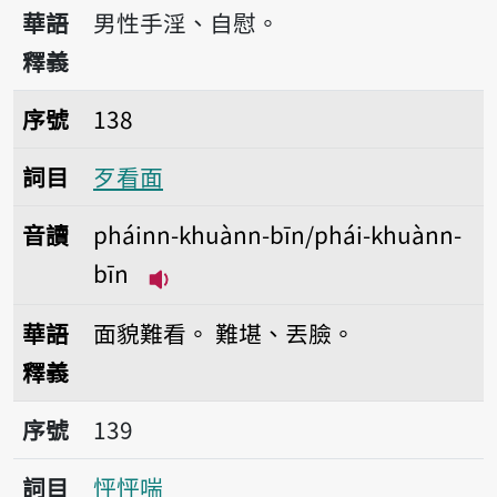
播放音讀phah-tshi
華語
男性手淫、自慰。
釋義
序號138歹看面
序號
138
詞目
歹看面
音讀
pháinn-khuànn-bīn/phái-khuànn-
bīn
播放音讀pháinn-khuànn-bīn/phái
華語
面貌難看。
難堪、丟臉。
釋義
序號139怦怦喘
序號
139
詞目
怦怦喘