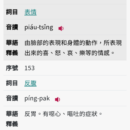
詞目
表情
音讀
piáu-tsîng
播放音讀piáu-tsîng
華語
由臉部的表現和身體的動作，所表現
釋義
出來的喜、怒、哀、樂等的情感。
序號153反腹
序號
153
詞目
反腹
音讀
píng-pak
播放音讀píng-pak
華語
反胃。有噁心、嘔吐的症狀。
釋義