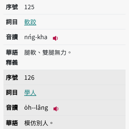
序號125軟跤
序號
125
詞目
軟跤
音讀
nńg-kha
播放音讀nńg-kha
華語
腿軟、雙腿無力。
釋義
序號126學人
序號
126
詞目
學人
音讀
o̍h--lâng
播放音讀o̍h--lâng
華語
模仿別人。