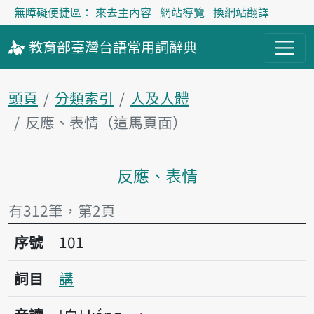
無障礙便捷區：
來去主內容
網站導覽
換網站翻譯
教育部
臺灣台語
常用詞
辭典
頭頁
分類索引
人及人體
反應、表情（這馬頁面）
反應、表情
主內容區
有312筆，第2頁
序號101講
序號
101
詞目
講