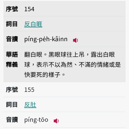
序號154反白睚
序號
154
詞目
反白睚
音讀
píng-pe̍h-kâinn
播放音讀píng-pe̍h-k
華語
翻白眼。黑眼球往上吊，露出白眼
釋義
球，表示不以為然、不滿的情緒或是
快要死的樣子。
序號155反肚
序號
155
詞目
反肚
音讀
píng-tōo