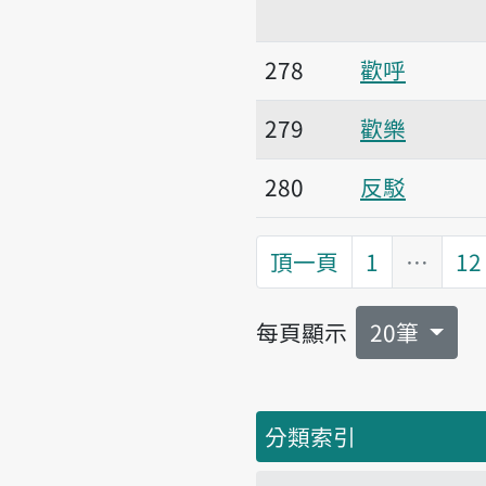
278
歡呼
279
歡樂
280
反駁
頂一頁
1
…
12
每頁顯示
20筆
分類索引