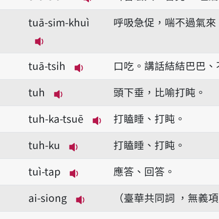
播放音讀tuā-siann
tuā-sim-khuì
呼吸急促，喘不過氣來
播放音讀tuā-sim-khuì
tuā-tsi̍h
口吃。講話結結巴巴、
播放音讀tuā-tsi̍h
tuh
頭下垂，比喻打盹。
播放音讀tuh
tuh-ka-tsuē
打瞌睡、打盹。
播放音讀tuh-ka-tsuē
tuh-ku
打瞌睡、打盹。
播放音讀tuh-ku
tuì-tap
應答、回答。
播放音讀tuì-tap
ai-siong
（臺華共同詞 ，無義
播放音讀ai-siong