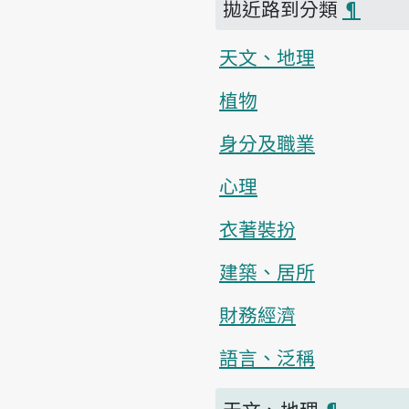
拋近路到分類
¶
天文、地理
植物
身分及職業
心理
衣著裝扮
建築、居所
財務經濟
語言、泛稱
天文、地理
¶