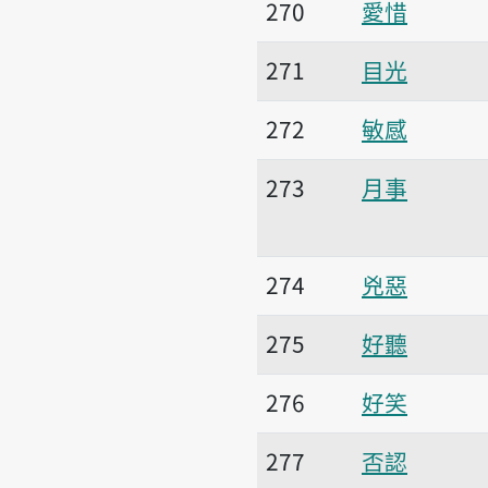
270
愛惜
271
目光
272
敏感
273
月事
274
兇惡
275
好聽
276
好笑
277
否認