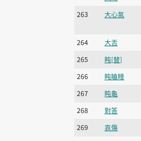
263
大心氣
264
大舌
265
盹
替
266
盹瞌睡
267
盹龜
268
對答
269
哀傷