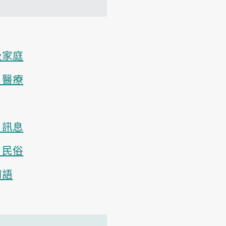
及家庭
、醫療
、訊息
、民俗
用語