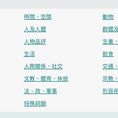
時間、空間
動物
人及人體
群體
人物品評
生養
生活
飲食
人際關係、社交
交通
文教、體育、休旅
宗教
法、政、軍事
形容
特殊詞類