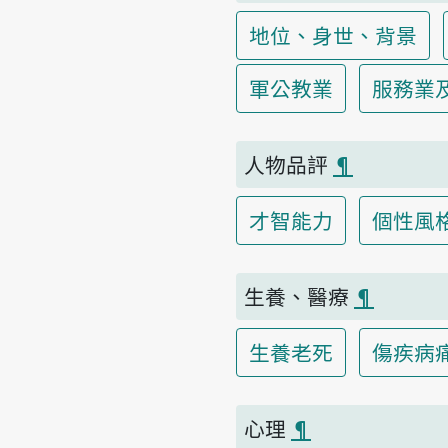
地位、身世、背景
軍公教業
服務業
人物品評
¶
才智能力
個性風
生養、醫療
¶
生養老死
傷疾病
心理
¶