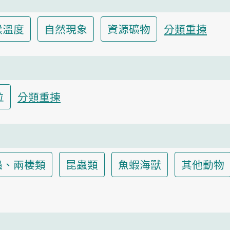
候溫度
自然現象
資源礦物
分類重揀
位
分類重揀
蟲、兩棲類
昆蟲類
魚蝦海獸
其他動物