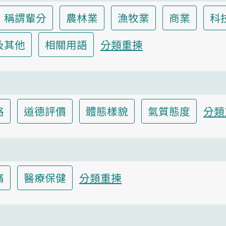
稱謂輩分
農林業
漁牧業
商業
科
及其他
相關用語
分類重揀
格
道德評價
體態樣貌
氣質態度
分類
痛
醫療保健
分類重揀