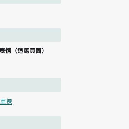
表情（這馬頁面）
重揀