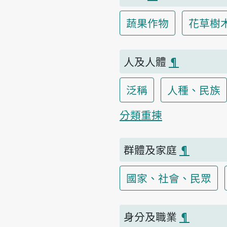
蔬果作物
花草樹
人及人體
¶
泛稱
人種、民族
分類重揀
群體及家庭
¶
國家、社會、民眾
身分及職業
¶