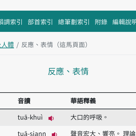
韻調索引
部首索引
總筆劃索引
附錄
編輯說
及人體
反應、表情（這馬頁面）
主內容區
反應、表情
音讀
華語釋義
tuā-khuì
大口的呼吸。
播放音讀tuā-khuì
tuā-siann
聲音宏大、響亮。
理論