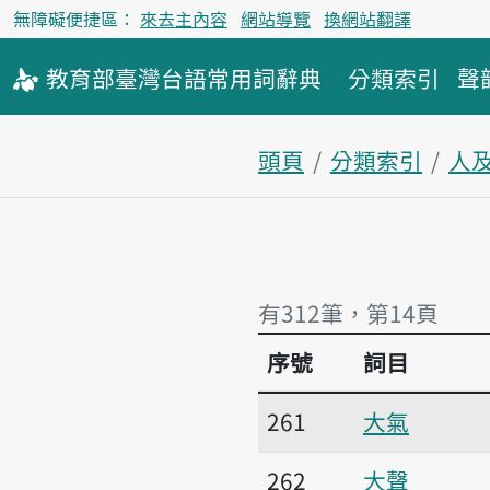
無障礙便捷區：
來去主內容
網站導覽
換網站翻譯
教育部
臺灣台語
常用詞
辭典
分類索引
聲
頭頁
分類索引
人
有312筆，第14頁
序號
詞目
有312筆，第14頁
261
大氣
262
大聲