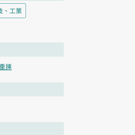
技、工業
重揀