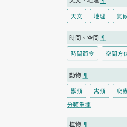
天文
地理
氣
時間、空間
¶
時間節令
空間方
動物
¶
獸類
禽類
爬
分類重揀
植物
¶