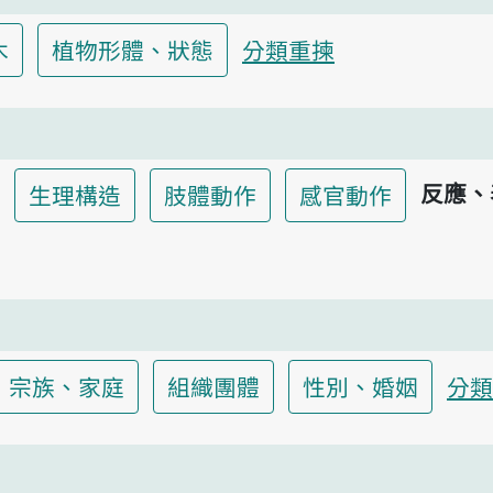
木
植物形體、狀態
分類重揀
反應、
生理構造
肢體動作
感官動作
宗族、家庭
組織團體
性別、婚姻
分類