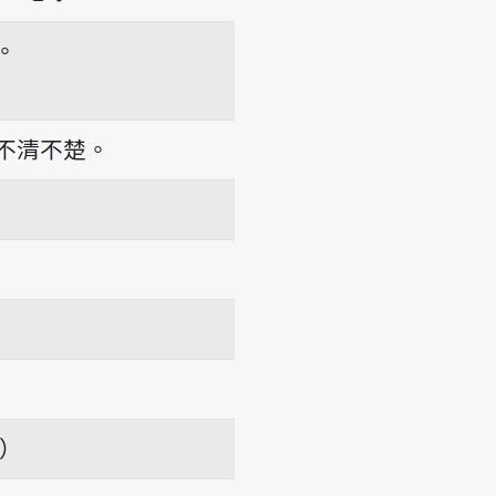
。
不清不楚。
項）