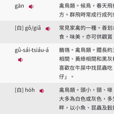
播放音讀bāng-tang
gān
禽鳥類。候鳥，春天飛
播放音讀gān
方。群飛時常成行成列
白
gô/giâ
常見家禽的一種。善划
播放音讀gô/giâ
食，味美，亦可供觀賞
gû-sái-tsiáu-á
鶺鴒。禽鳥類。體長約
相間、黃綠相間和黑灰
播放音讀gû-sái-tsiáu-á
喜歡在牛屎中找昆蟲吃
仔」。
白
ho̍h
禽鳥類。頭小，頸、喙
播放音讀ho̍h
大多為白色或灰色，多
畔，以小魚、昆蟲及穀