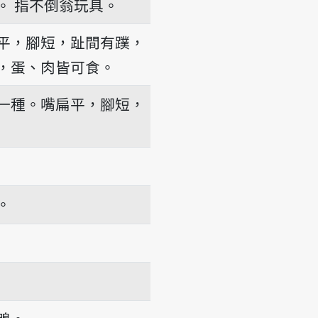
。
指不倒翁玩具。
平，腳短，趾間有蹼，
，蛋、肉皆可食。
一種。嘴扁平，腳短，
。