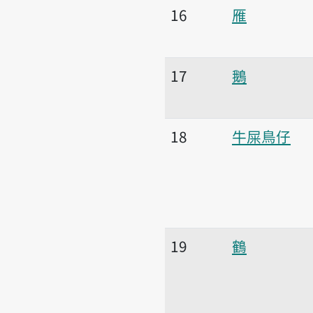
16
雁
17
鵝
18
牛屎鳥仔
19
鶴