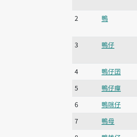
2
鴨
3
鴨仔
4
鴨仔囝
5
鴨仔癉
6
鴨咪仔
7
鴨母