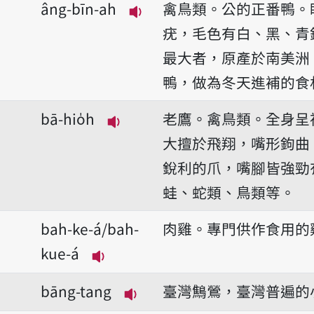
âng-bīn-ah
禽鳥類。公的正番鴨。
播放音讀âng-bīn-ah
疣，毛色有白、黑、青
最大者，原產於南美洲
鴨，做為冬天進補的食
bā-hio̍h
老鷹。禽鳥類。全身呈
播放音讀bā-hio̍h
大擅於飛翔，嘴形鉤曲
銳利的爪，嘴腳皆強勁
蛙、蛇類、鳥類等。
bah-ke-á/bah-
肉雞。專門供作食用的
kue-á
播放音讀bah-ke-á/bah-kue-á
bāng-tang
臺灣鷦鶯，臺灣普遍的