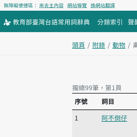
無障礙便捷區：
來去主內容
網站導覽
換網站翻譯
教育部
臺灣台語
常用詞
辭典
分類索引
聲
頭頁
附錄
動物
攏總99筆，第1頁
序號
詞目
攏總99筆，第1頁
1
阿不倒仔