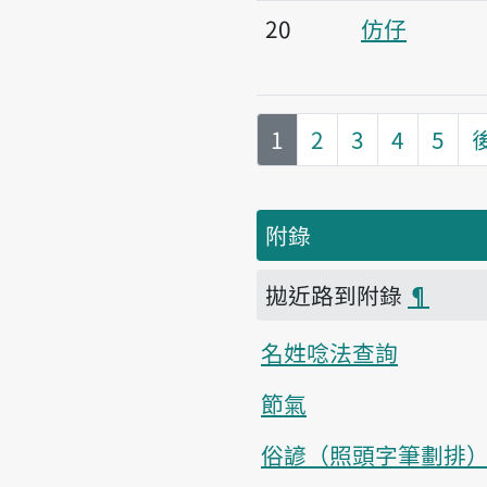
20
仿仔
第
頁
1
2
3
4
5
附錄
拋近路到附錄
¶
名姓唸法查詢
節氣
俗諺（照頭字筆劃排