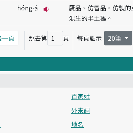
hóng-á
贗品、仿冒品。仿製的
播放音讀hóng-á
混生的半土雞。
後一頁
跳去第
頁
每頁顯示
20筆
頁碼
百家姓
外來詞
）
地名