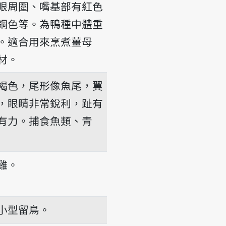
眼周圍、嘴基部有紅色
銅色等。為鴨種中體重
。適合用來烹煮薑母
材。
褐色，尾形像魚尾，翼
，眼睛非常銳利，趾有
有力。捕食魚類、青
雞。
小型留鳥。