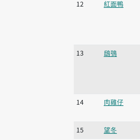
12
紅面鴨
13
鴟鴞
14
肉雞仔
15
望冬