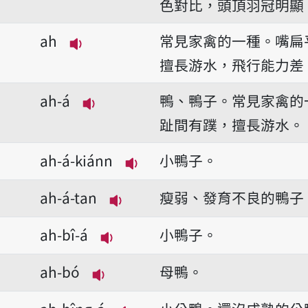
色對比，頭頂羽冠明顯
ah
常見家禽的一種。嘴扁
播放音讀ah
擅長游水，飛行能力差
ah-á
鴨、鴨子。常見家禽的
播放音讀ah-á
趾間有蹼，擅長游水。
ah-á-kiánn
小鴨子。
播放音讀ah-á-kiánn
ah-á-tan
瘦弱、發育不良的鴨子
播放音讀ah-á-tan
ah-bî-á
小鴨子。
播放音讀ah-bî-á
ah-bó
母鴨。
播放音讀ah-bó