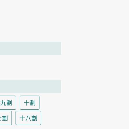
九劃
十劃
七劃
十八劃