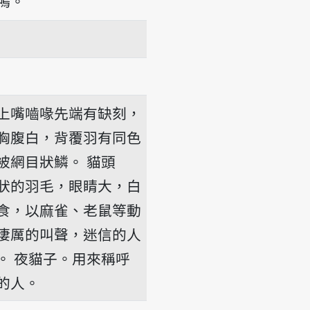
鴨。
上嘴嚙喙先端有缺刻，
胸腹白，背覆羽有同色
被網目狀鱗。
貓頭
狀的羽毛，眼睛大，白
食，以麻雀、老鼠等動
淒厲的叫聲，迷信的人
。
夜貓子。用來稱呼
的人。