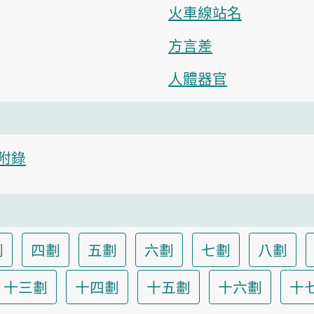
火車線站名
方言差
人體器官
附錄
劃
四劃
五劃
六劃
七劃
八劃
十三劃
十四劃
十五劃
十六劃
十