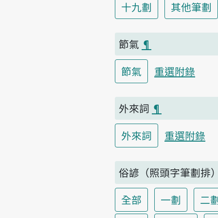
十九劃
其他筆劃
節氣
¶
節氣
重選附錄
外來詞
¶
外來詞
重選附錄
俗諺（照頭字筆劃排
全部
一劃
二