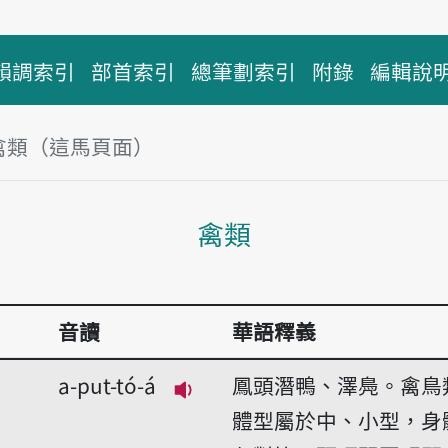
韻調索引
部首索引
總筆劃索引
附錄
編輯說
禽類（這馬頁面）
主內容區
禽類
音讀
華語釋義
a-put-tó-á
鳳頭潛鴨、澤鳧。禽鳥
播放音讀a-put-tó-á
體型屬於中、小型，身