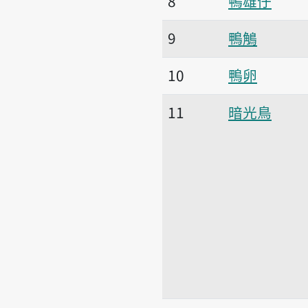
8
鴨雄仔
9
鴨鵤
10
鴨卵
11
暗光鳥