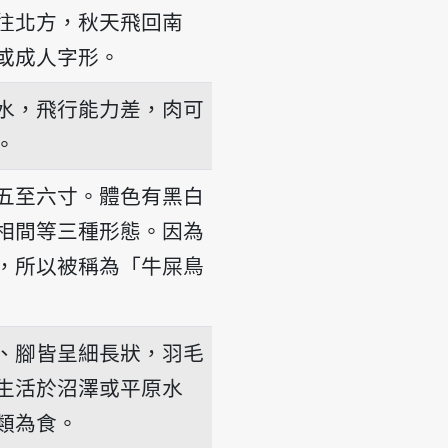
往北方，秋天飛回南
或成人字形。
水，飛行能力差，肉可
。
五至六寸。體色有黑白
相間等三種形態。因為
，所以被稱為「牛屎鳥
、腳皆呈細長狀，羽毛
生活於沼澤或平原水
類為食。