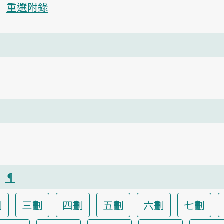
重選附錄
）
¶
劃
三劃
四劃
五劃
六劃
七劃