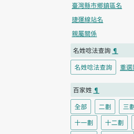
臺灣縣市鄉鎮區名
捷運線站名
親屬關係
名姓唸法查詢
¶
名姓唸法查詢
重選
百家姓
¶
全部
二劃
三
十一劃
十二劃