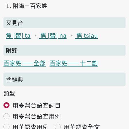
附錄－百家姓
又見音
焦
替
ta
焦
替
na
焦 tsiau
附錄
百家姓——全部
百家姓——十二劃
揣辭典
類型
用臺灣台語查詞目
用臺灣台語查用例
用華語查用例
用華語查全文