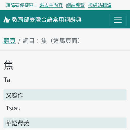
無障礙便捷區：
來去主內容
網站導覽
換網站翻譯
教育部
臺灣台語
常用詞
辭典
頭頁
詞目：焦（這馬頁面）
焦
主內容區
Ta
又唸作
Tsiau
華語釋義