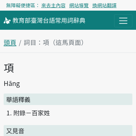
無障礙便捷區：
來去主內容
網站導覽
換網站翻譯
教育部
臺灣台語
常用詞
辭典
頭頁
詞目：項（這馬頁面）
項
主內容區
Hāng
華語釋義
附錄－百家姓
又見音