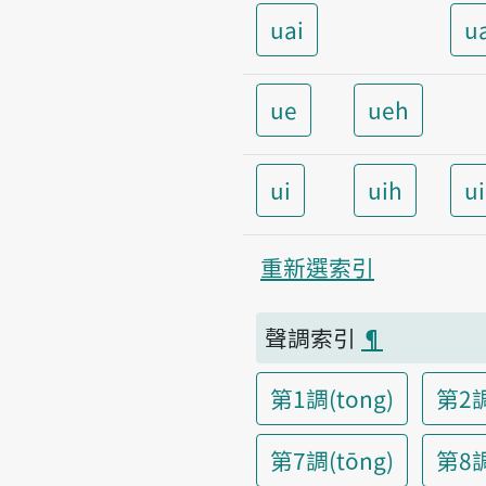
uai
u
ue
ueh
ui
uih
u
重新選索引
聲調索引
¶
第1調(tong)
第2調
第7調(tōng)
第8調(