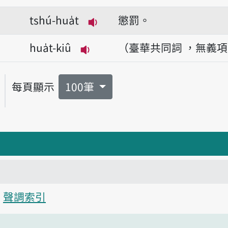
播放音讀siúnn-hua̍t
tshú-hua̍t
懲罰。
播放音讀tshú-hua̍t
hua̍t-kiû
（臺華共同詞 ，無義
播放音讀hua̍t-kiû
每頁顯示
100筆
聲調索引