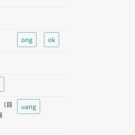
ong
ok
t
t（目
uang
頁
）