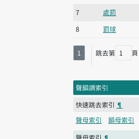
7
處罰
8
罰球
第
頁
1
跳去第
頁
頁碼
聲韻調索引
快速跳去索引
¶
聲母索引
韻母索引
聲母索引
¶