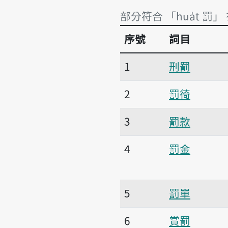
部分符合 「hua̍t 罰」
序號
詞目
部分符合 「hua̍t 罰」
1
刑罰
2
罰徛
3
罰款
4
罰金
5
罰單
6
賞罰