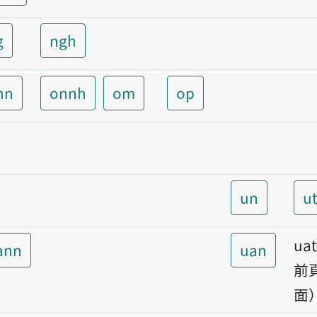
g
ngh
nn
onnh
om
op
un
u
ua
ann
uan
前
面