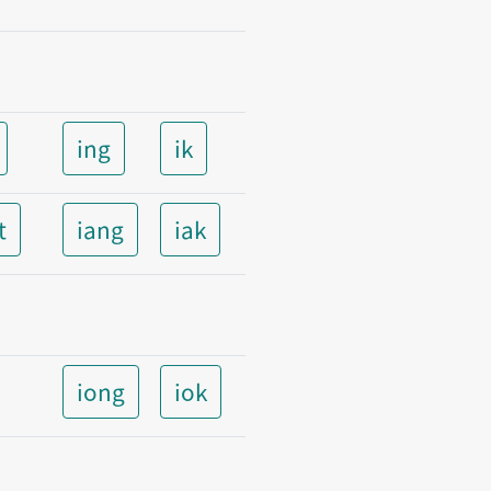
ing
ik
t
iang
iak
iong
iok