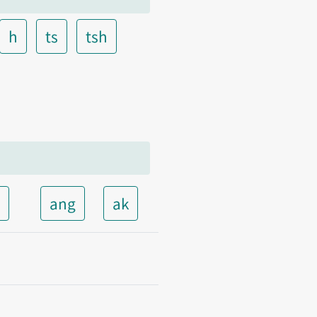
h
ts
tsh
t
ang
ak