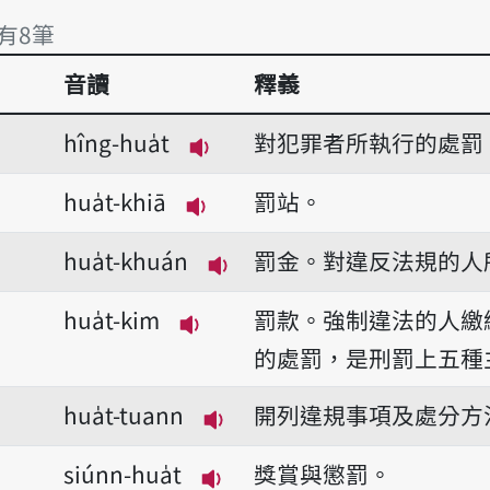
 有8筆
音讀
釋義
 有8筆
hîng-hua̍t
對犯罪者所執行的處罰
播放音讀hîng-hua̍t
hua̍t-khiā
罰站。
播放音讀hua̍t-khiā
hua̍t-khuán
罰金。對違反法規的人
播放音讀hua̍t-khuán
hua̍t-kim
罰款。強制違法的人繳
播放音讀hua̍t-kim
的處罰，是刑罰上五種
hua̍t-tuann
開列違規事項及處分方
播放音讀hua̍t-tuann
siúnn-hua̍t
獎賞與懲罰。