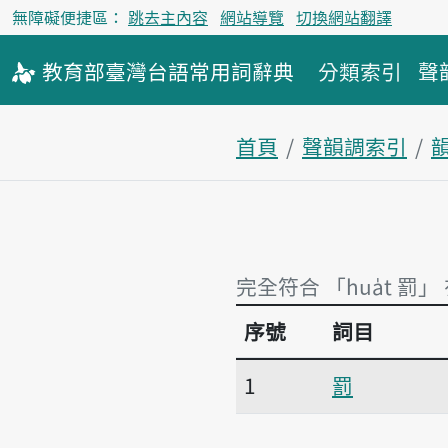
無障礙便捷區：
跳去主內容
網站導覽
切換網站翻譯
教育部
臺灣台語
常用詞
辭典
分類索引
聲
首頁
聲韻調索引
韻
完全符合 「hua̍t 罰」
序號
詞目
完全符合 「hua̍t 罰」
1
罰