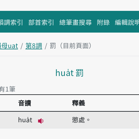
韻調索引
部首索引
總筆畫搜尋
附錄
編輯說
母uat
第8調
罰（目前頁面）
主內容區塊
hua̍t 罰
 有1筆
音讀
釋義
 有1筆
hua̍t
懲處。
播放音讀hua̍t