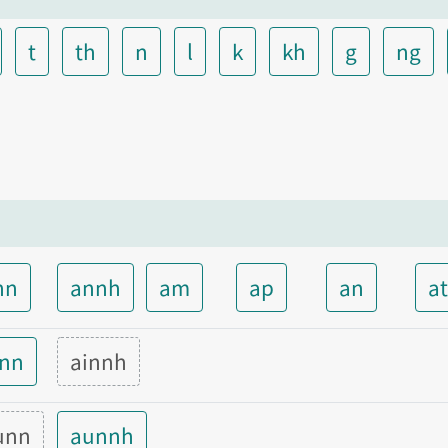
t
th
n
l
k
kh
g
ng
nn
annh
am
ap
an
a
inn
ainnh
unn
aunnh