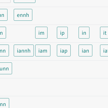
nn
ennh
nn
im
ip
in
it
ann
iannh
iam
iap
ian
ia
aunn
unn