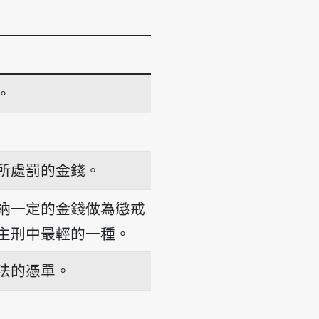
。
所處罰的金錢。
納一定的金錢做為懲戒
主刑中最輕的一種。
法的憑單。