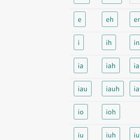
e
eh
e
i
ih
i
ia
iah
i
iau
iauh
i
io
ioh
iu
iuh
i