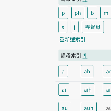
p
ph
b
m
s
j
零聲母
重新選索引
韻母索引
¶
a
ah
a
ai
aih
a
au
auh
a