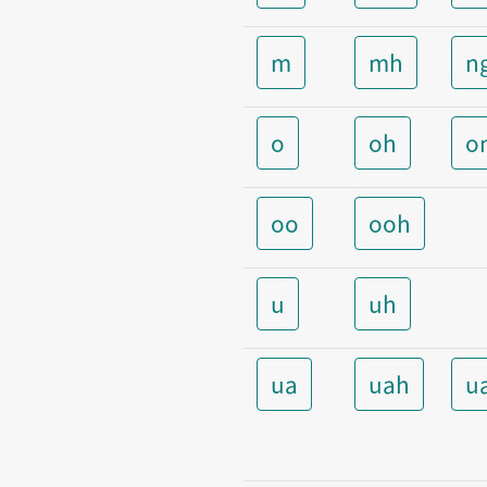
m
mh
n
o
oh
o
oo
ooh
u
uh
ua
uah
u