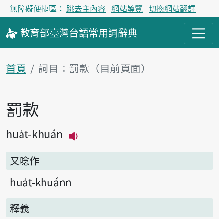
無障礙便捷區：
跳去主內容
網站導覽
切換網站翻譯
教育部
臺灣台語
常用詞
辭典
首頁
詞目：罰款（目前頁面）
罰款
主內容區塊
hua̍t-khuán
播放主音讀hua̍t-khuán
又唸作
hua̍t-khuánn
釋義