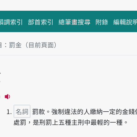
韻調索引
部首索引
總筆畫搜尋
附錄
編輯說
目：罰金（目前頁面）
塊
金
m
播放主音讀hua̍t-kim
名詞
罰款。強制違法的人繳納一定的金錢
處罰，是刑罰上五種主刑中最輕的一種。