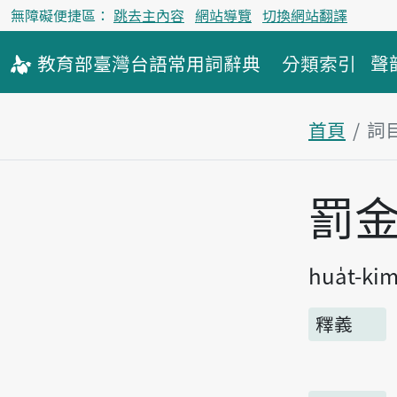
無障礙便捷區：
跳去主內容
網站導覽
切換網站翻譯
教育部
臺灣台語
常用詞
辭典
分類索引
聲
首頁
詞
主內容區
罰
hua̍t-ki
釋義