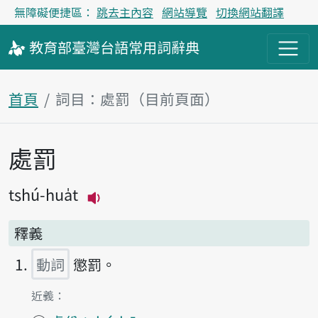
無障礙便捷區：
跳去主內容
網站導覽
切換網站翻譯
教育部
臺灣台語
常用詞
辭典
首頁
詞目：處罰（目前頁面）
處罰
主內容區塊
tshú-hua̍t
播放主音讀tshú-hua̍t
釋義
動詞
懲罰。
第1項釋義的
近義：