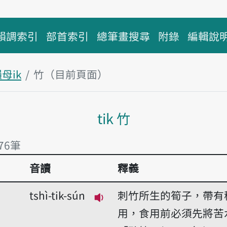
韻調索引
部首索引
總筆畫搜尋
附錄
編輯說
母ik
竹（目前頁面）
主內容區塊
tik 竹
76筆
音讀
釋義
76筆
tshì-tik-sún
刺竹所生的筍子，帶有
播放音讀tshì-tik-sún
用，食用前必須先將苦