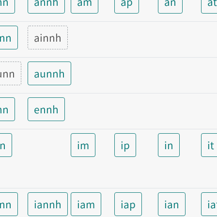
nn
annh
am
ap
an
a
inn
ainnh
unn
aunnh
nn
ennh
nn
im
ip
in
it
ann
iannh
iam
iap
ian
ia