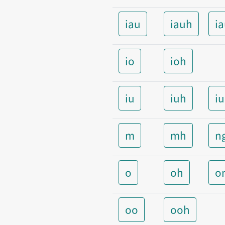
iau
iauh
i
io
ioh
iu
iuh
i
m
mh
n
o
oh
o
oo
ooh