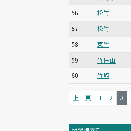
56
松竹
57
松竹
58
東竹
59
竹仔山
60
竹崎
第
頁
上一頁
1
2
3
聲韻調索引