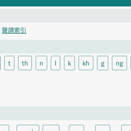
聲調索引
t
th
n
l
k
kh
g
ng