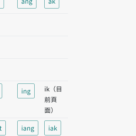
t
ang
ak
ik（目
ing
前頁
面）
t
iang
iak