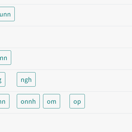
aunn
unn
g
ngh
nn
onnh
om
op