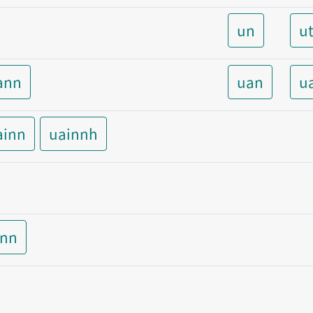
un
u
ann
uan
u
ainn
uainnh
inn