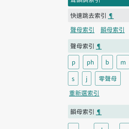
快速跳去索引
¶
聲母索引
韻母索引
聲母索引
¶
p
ph
b
m
s
j
零聲母
重新選索引
韻母索引
¶