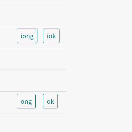
iong
iok
ong
ok