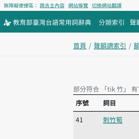
無障礙便捷區：
跳去主內容
網站導覽
切換網站翻譯
教育部
臺灣台語
常用詞
辭典
分類索引
聲
首頁
聲韻調索引
韻
部分符合 「tik 竹」 有
序號
詞目
部分符合 「tik 竹」 有
41
刺竹筍