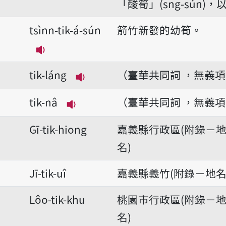
「酸筍」(sng-sún)
tsìnn-tik-á-sún
箭竹新發的幼筍。
播放音讀tsìnn-tik-á-sún
tik-láng
（臺華共同詞 ，無義
播放音讀tik-láng
tik-nâ
（臺華共同詞 ，無義
播放音讀tik-nâ
Gī-tik-hiong
嘉義縣行政區(附錄－
名)
Jī-tik-uî
嘉義縣義竹(附錄－地名
Lôo-tik-khu
桃園市行政區(附錄－
名)