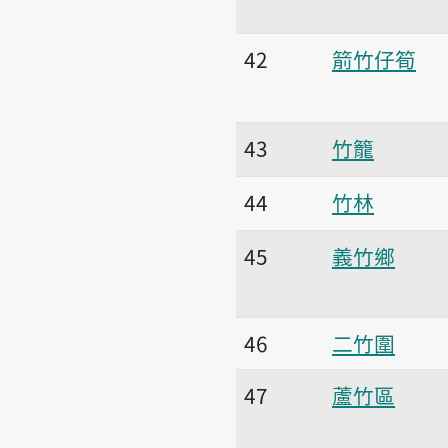
42
箭竹仔筍
43
竹籠
44
竹林
45
義竹鄉
46
二竹圍
47
蘆竹區