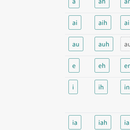
a
ah
a
ai
aih
a
au
auh
a
e
eh
e
i
ih
i
ia
iah
i