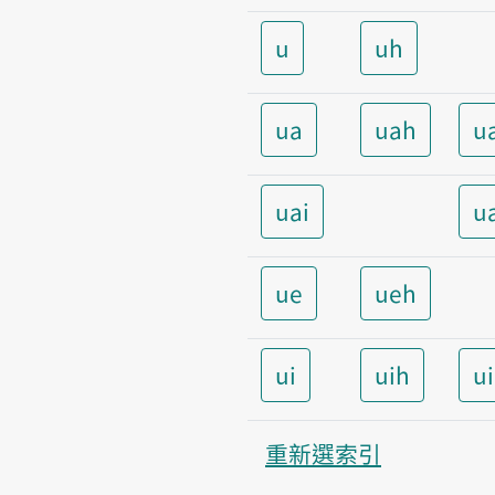
u
uh
ua
uah
u
uai
u
ue
ueh
ui
uih
u
重新選索引