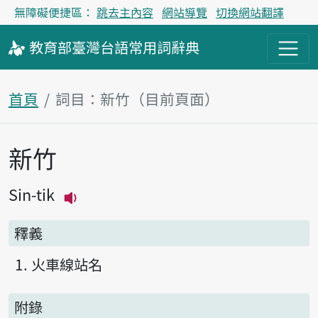
無障礙便捷區：
跳去主內容
網站導覽
切換網站翻譯
教育部
臺灣台語
常用詞
辭典
首頁
詞目：新竹（目前頁面）
新竹
主內容區塊
Sin-tik
播放主音讀Sin-tik
釋義
火車線站名
附錄