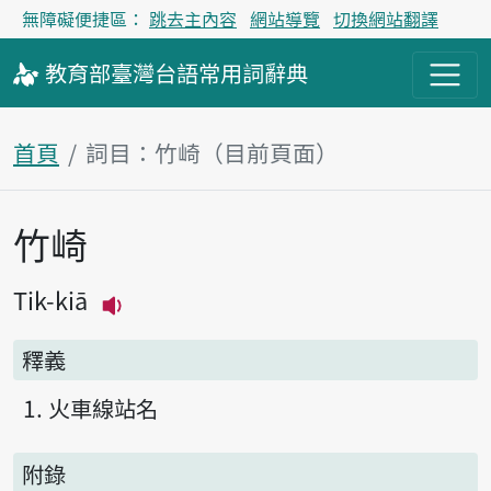
無障礙便捷區：
跳去主內容
網站導覽
切換網站翻譯
教育部
臺灣台語
常用詞
辭典
首頁
詞目：竹崎（目前頁面）
竹崎
主內容區塊
Tik-kiā
播放主音讀Tik-kiā
釋義
火車線站名
附錄