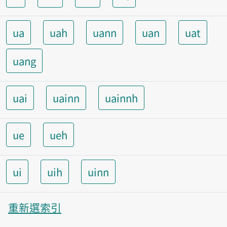
ua
uah
uann
uan
uat
uang
uai
uainn
uainnh
ue
ueh
ui
uih
uinn
重新選索引