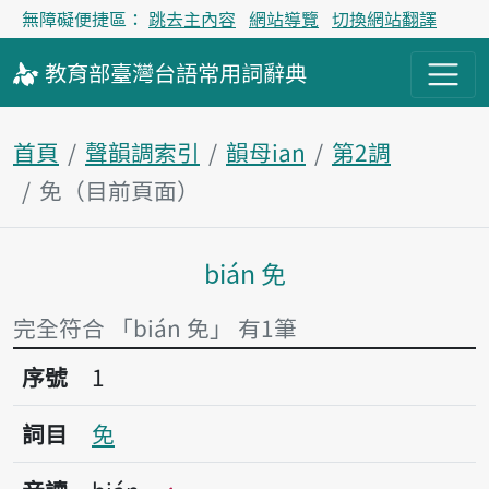
無障礙便捷區：
跳去主內容
網站導覽
切換網站翻譯
教育部
臺灣台語
常用詞
辭典
首頁
聲韻調索引
韻母ian
第2調
免（目前頁面）
bián 免
主內容區塊
完全符合 「bián 免」 有1筆
序號1免
序號
1
詞目
免