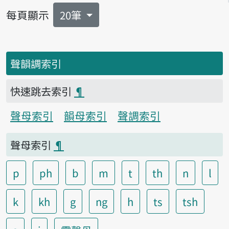
每頁顯示
20筆
聲韻調索引
快速跳去索引
¶
聲母索引
韻母索引
聲調索引
聲母索引
¶
p
ph
b
m
t
th
n
l
k
kh
g
ng
h
ts
tsh