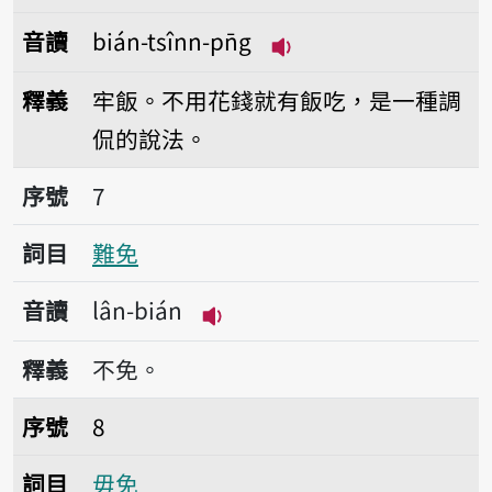
音讀
bián-tsînn-pn̄g
播放音讀bián-tsînn-p
釋義
牢飯。不用花錢就有飯吃，是一種調
侃的說法。
序號7難免
序號
7
詞目
難免
音讀
lân-bián
播放音讀lân-bián
釋義
不免。
序號8毋免
序號
8
詞目
毋免