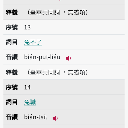
播放音讀bián-i̍k-li̍k
釋義
（臺華共同詞 ，無義項）
序號13免不了
序號
13
詞目
免不了
音讀
bián-put-liáu
播放音讀bián-put-liáu
釋義
（臺華共同詞 ，無義項）
序號14免職
序號
14
詞目
免職
音讀
bián-tsit
播放音讀bián-tsit