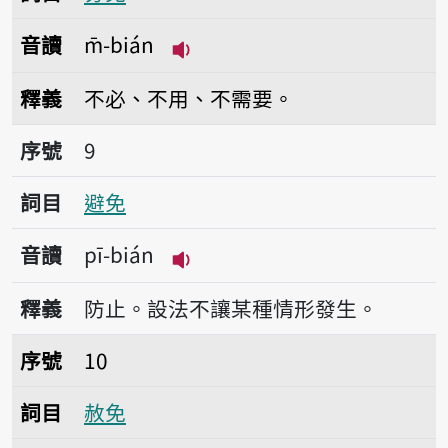
音讀
m̄-bián
播放音讀m̄-bián
釋義
不必、不用、不需要。
序號9避免
序號
9
詞目
避免
音讀
pī-bián
播放音讀pī-bián
釋義
防止。設法不讓某種情形發生。
序號10赦免
序號
10
詞目
赦免