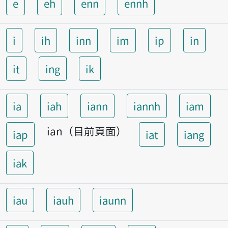
e
eh
enn
ennh
i
ih
inn
im
ip
in
it
ing
ik
ia
iah
iann
iannh
iam
ian（目前頁面）
iap
iat
iang
iak
iau
iauh
iaunn