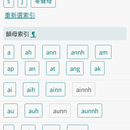
s
j
零聲母
重新選索引
韻母索引
¶
a
ah
ann
annh
am
ap
an
at
ang
ak
ai
aih
ainn
ainnh
au
auh
aunn
aunnh