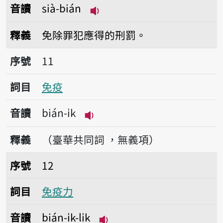
音讀
sià-bián
播放音讀sià-bián
釋義
免除罪犯應得的刑罰。
序號11免疫
序號
11
詞目
免疫
音讀
bián-i̍k
播放音讀bián-i̍k
釋義
（臺華共同詞 ，無義項）
序號12免疫力
序號
12
詞目
免疫力
音讀
bián-i̍k-li̍k