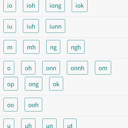
io
ioh
iong
iok
iu
iuh
iunn
m
mh
ng
ngh
o
oh
onn
onnh
om
op
ong
ok
oo
ooh
u
uh
un
ut