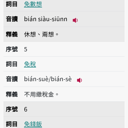
詞目
免數想
音讀
bián siàu-siūnn
播放音讀bián siàu-s
釋義
休想、甭想。
序號5免稅
序號
5
詞目
免稅
音讀
bián-suè/bián-sè
播放音讀bián-suè/b
釋義
不用繳稅金。
序號6免錢飯
序號
6
詞目
免錢飯