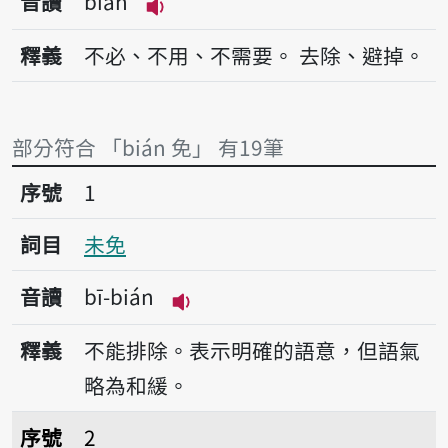
音讀
bián
播放音讀bián
釋義
不必、不用、不需要。
去除、避掉。
部分符合 「bián 免」 有19筆
序號1未免
序號
1
詞目
未免
音讀
bī-bián
播放音讀bī-bián
釋義
不能排除。表示明確的語意，但語氣
略為和緩。
序號2免費
序號
2