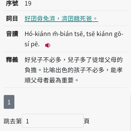
序號19好囝毋免濟，濟囝餓死爸。
序號
19
詞目
好囝毋免濟，濟囝餓死爸。
音讀
Hó-kiánn m̄-bián tsē, tsē kiánn gō-
sí pē.
播放音讀Hó-kiánn m̄-bián tsē, ts
釋義
好兒子不必多，兒子多了徒增父母的
負擔。比喻出色的孩子不必多，能孝
順父母者最為重要。
第
頁
1
跳去第
頁
頁碼