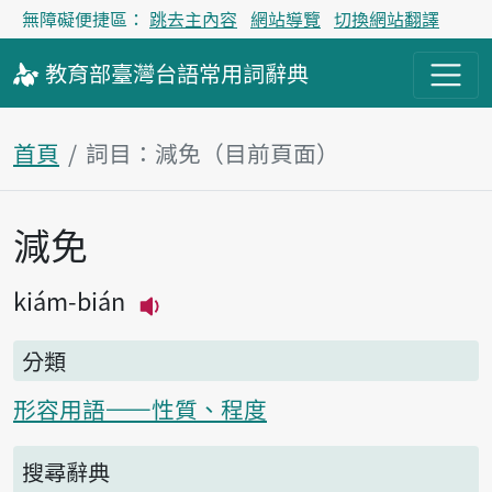
無障礙便捷區：
跳去主內容
網站導覽
切換網站翻譯
教育部
臺灣台語
常用詞
辭典
首頁
詞目：減免（目前頁面）
減免
主內容區塊
kiám-bián
播放主音讀kiám-bián
分類
形容用語——性質、程度
搜尋辭典