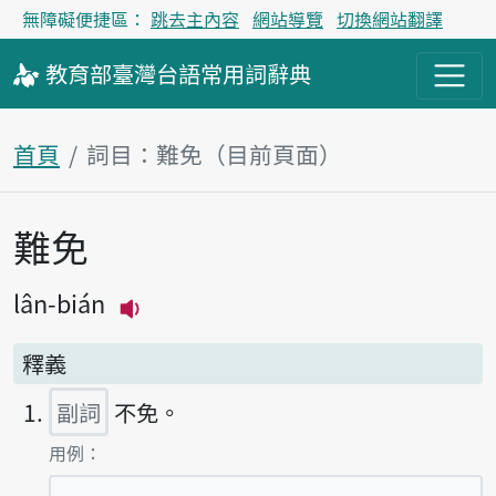
無障礙便捷區：
跳去主內容
網站導覽
切換網站翻譯
教育部
臺灣台語
常用詞
辭典
首頁
詞目：難免（目前頁面）
難免
主內容區塊
lân-bián
播放主音讀lân-bián
釋義
副詞
不免。
第1項釋義的
用例：