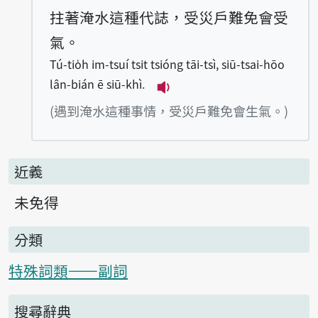
拄著淹水這種代誌，受災戶難免會受
氣。
Tú-tio̍h im-tsuí tsit tsióng tāi-tsì, siū-tsai-hōo
lân-bián ē siū-khì.
播放例句Tú-tio̍h im-tsuí ts
(遇到淹水這種事情，受災戶難免會生氣。)
近義
未免得
分類
特殊詞類——副詞
搜尋辭典