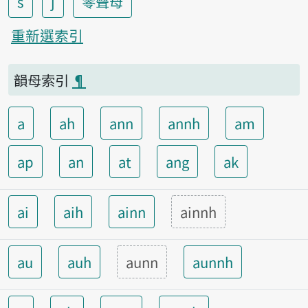
s
j
零聲母
重新選索引
韻母索引
¶
a
ah
ann
annh
am
ap
an
at
ang
ak
ai
aih
ainn
ainnh
au
auh
aunn
aunnh