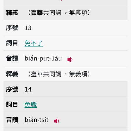
播放音讀bián-i̍k-li̍k
釋義
（臺華共同詞 ，無義項）
序號13免不了
序號
13
詞目
免不了
音讀
bián-put-liáu
播放音讀bián-put-liáu
釋義
（臺華共同詞 ，無義項）
序號14免職
序號
14
詞目
免職
音讀
bián-tsit
播放音讀bián-tsit