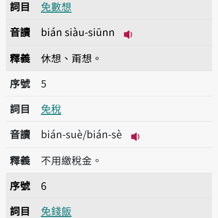
詞目
免數想
音讀
bián siàu-siūnn
播放音讀bián siàu-s
釋義
休想、甭想。
序號5免稅
序號
5
詞目
免稅
音讀
bián-suè/bián-sè
播放音讀bián-suè/b
釋義
不用繳稅金。
序號6免錢飯
序號
6
詞目
免錢飯