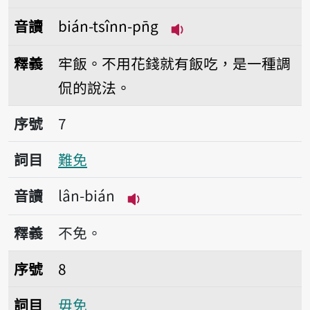
音讀
bián-tsînn-pn̄g
播放音讀bián-tsînn-p
釋義
牢飯。不用花錢就有飯吃，是一種調
侃的說法。
序號7難免
序號
7
詞目
難免
音讀
lân-bián
播放音讀lân-bián
釋義
不免。
序號8毋免
序號
8
詞目
毋免