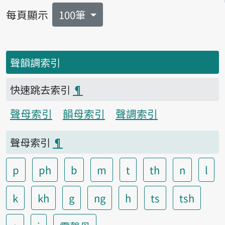
每頁顯示
100筆
聲韻調索引
快速跳去索引
¶
聲母索引
韻母索引
聲調索引
聲母索引
¶
p
ph
b
m
t
th
n
l
k
kh
g
ng
h
ts
tsh