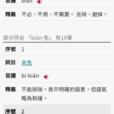
音讀
bián
播放音讀bián
釋義
不必、不用、不需要。
去除、避掉。
部分符合 「bián 免」 有19筆
序號1未免
序號
1
詞目
未免
音讀
bī-bián
播放音讀bī-bián
釋義
不能排除。表示明確的語意，但語氣
略為和緩。
序號2免費
序號
2