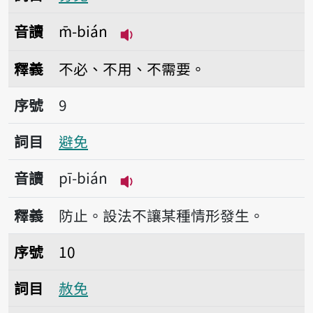
音讀
m̄-bián
播放音讀m̄-bián
釋義
不必、不用、不需要。
序號9避免
序號
9
詞目
避免
音讀
pī-bián
播放音讀pī-bián
釋義
防止。設法不讓某種情形發生。
序號10赦免
序號
10
詞目
赦免