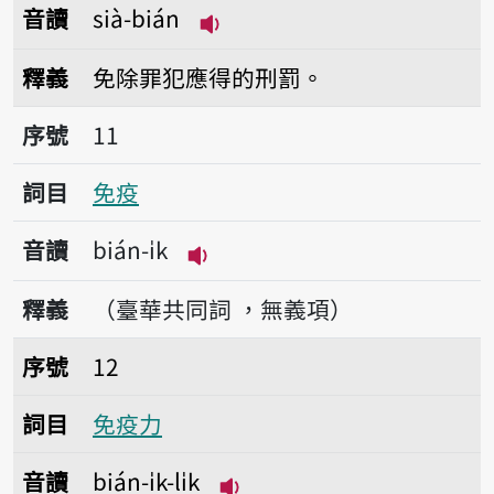
音讀
sià-bián
播放音讀sià-bián
釋義
免除罪犯應得的刑罰。
序號11免疫
序號
11
詞目
免疫
音讀
bián-i̍k
播放音讀bián-i̍k
釋義
（臺華共同詞 ，無義項）
序號12免疫力
序號
12
詞目
免疫力
音讀
bián-i̍k-li̍k