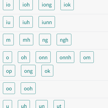
io
ioh
iong
iok
iu
iuh
iunn
m
mh
ng
ngh
o
oh
onn
onnh
om
op
ong
ok
oo
ooh
u
uh
un
ut