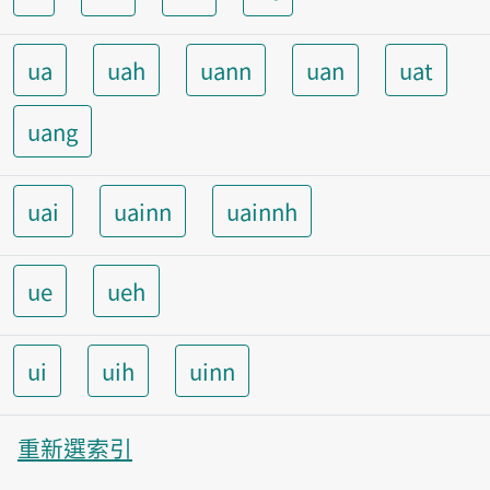
ua
uah
uann
uan
uat
uang
uai
uainn
uainnh
ue
ueh
ui
uih
uinn
重新選索引