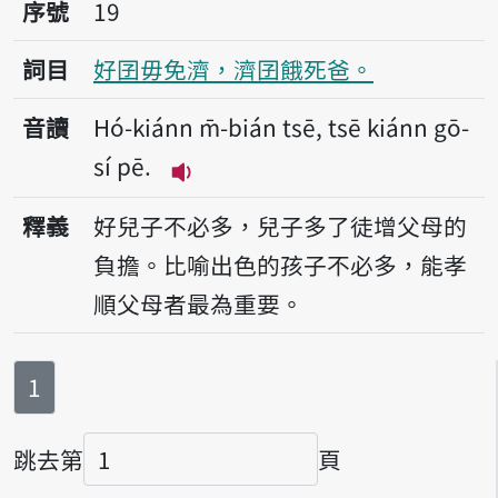
序號19好囝毋免濟，濟囝餓死爸。
序號
19
詞目
好囝毋免濟，濟囝餓死爸。
音讀
Hó-kiánn m̄-bián tsē, tsē kiánn gō-
sí pē.
播放音讀Hó-kiánn m̄-bián tsē, ts
釋義
好兒子不必多，兒子多了徒增父母的
負擔。比喻出色的孩子不必多，能孝
順父母者最為重要。
第
頁
1
跳去第
頁
頁碼