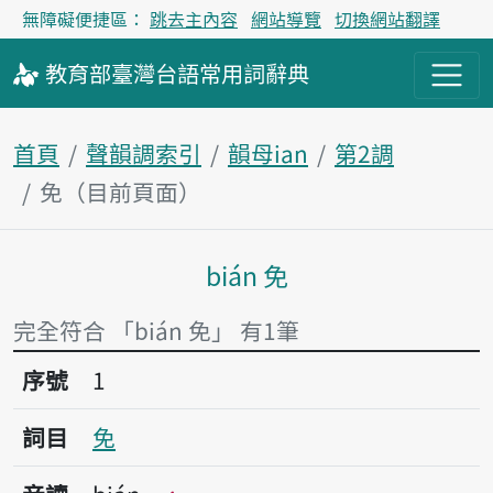
無障礙便捷區：
跳去主內容
網站導覽
切換網站翻譯
教育部
臺灣台語
常用詞
辭典
首頁
聲韻調索引
韻母ian
第2調
免（目前頁面）
bián 免
主內容區塊
完全符合 「bián 免」 有1筆
序號1免
序號
1
詞目
免