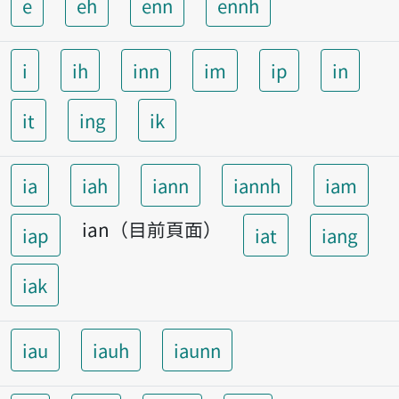
e
eh
enn
ennh
i
ih
inn
im
ip
in
it
ing
ik
ia
iah
iann
iannh
iam
ian（目前頁面）
iap
iat
iang
iak
iau
iauh
iaunn