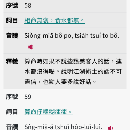
序號58相命無褒，食水都無。
序號
58
詞目
相命無褒，食水都無。
音讀
Siòng-miā bô po, tsia̍h tsuí to bô.
播放音讀Siòng-miā bô po, tsia̍h tsuí 
釋義
算命時如果不說些讚美客人的話，連
水都沒得喝。說明江湖術士的話不可
盡信，也勸人要多說好話。
序號59算命仔喙糊瘰瘰。
序號
59
詞目
算命仔喙糊瘰瘰。
音讀
Sǹg-miā-á tshuì hôo-luì-luì.