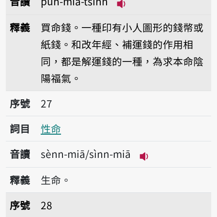
音讀
pún-miā-tsînn
播放音讀pún-miā-tsî
釋義
買命錢。一種印有小人圖形的錢幣或
紙錢。和改年經、補運錢的作用相
同，都是解運錢的一種，為求本命陰
陽福氣。
序號27性命
序號
27
詞目
性命
音讀
sènn-miā/sìnn-miā
播放音讀sènn-miā
釋義
生命。
序號28身命
序號
28