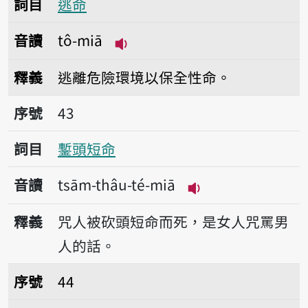
詞目
逃命
音讀
tô-miā
播放音讀tô-miā
釋義
逃離危險環境以保全性命。
序號43鏨頭短命
序號
43
詞目
鏨頭短命
音讀
tsām-thâu-té-miā
播放音讀tsām-thâu
釋義
咒人被砍頭短命而死，是女人咒罵男
人的話。
序號44脆命
序號
44