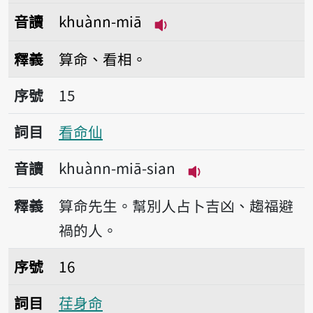
音讀
khuànn-miā
播放音讀khuànn-miā
釋義
算命、看相。
序號15看命仙
序號
15
詞目
看命仙
音讀
khuànn-miā-sian
播放音讀khuànn-mi
釋義
算命先生。幫別人占卜吉凶、趨福避
禍的人。
序號16荏身命
序號
16
詞目
荏身命