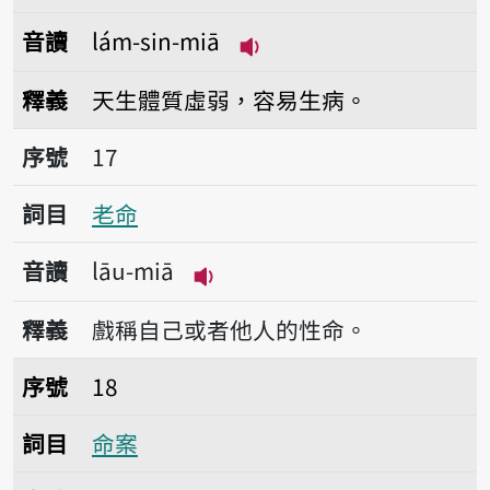
音讀
lám-sin-miā
播放音讀lám-sin-miā
釋義
天生體質虛弱，容易生病。
序號17老命
序號
17
詞目
老命
音讀
lāu-miā
播放音讀lāu-miā
釋義
戲稱自己或者他人的性命。
序號18命案
序號
18
詞目
命案