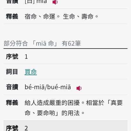
音讀
白
miā
播放音讀miā
釋義
宿命、命運。
生命、壽命。
部分符合 「miā 命」 有62筆
序號1買命
序號
1
詞目
買命
音讀
bé-miā/bué-miā
播放音讀bé-miā/bu
釋義
給人造成嚴重的困擾。相當於「真要
命、要命喲」的用法。
序號2賣命
序號
2