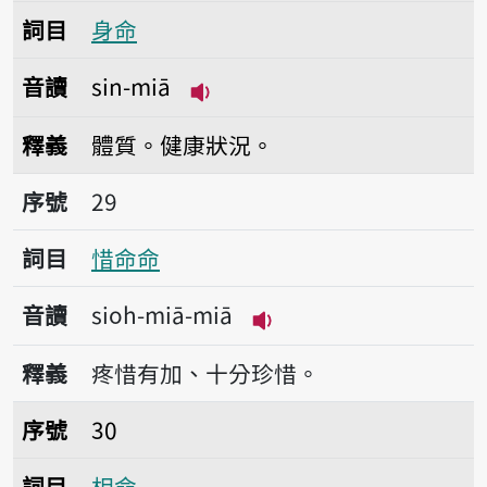
詞目
身命
音讀
sin-miā
播放音讀sin-miā
釋義
體質。健康狀況。
序號29惜命命
序號
29
詞目
惜命命
音讀
sioh-miā-miā
播放音讀sioh-miā-miā
釋義
疼惜有加、十分珍惜。
序號30相命
序號
30
詞目
相命