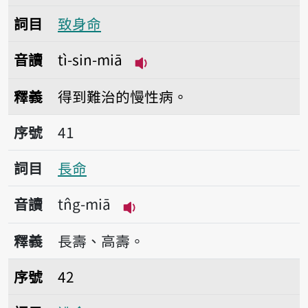
詞目
致身命
音讀
tì-sin-miā
播放音讀tì-sin-miā
釋義
得到難治的慢性病。
序號41長命
序號
41
詞目
長命
音讀
tn̂g-miā
播放音讀tn̂g-miā
釋義
長壽、高壽。
序號42逃命
序號
42