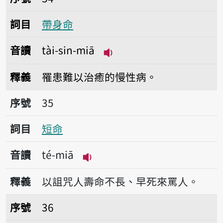
詞目
帶身命
音讀
tài-sin-miā
播放音讀tài-sin-miā
釋義
罹患難以治癒的慢性病。
序號35短命
序號
35
詞目
短命
音讀
té-miā
播放音讀té-miā
釋義
以詛咒人壽命不長、早死來罵人。
序號36疼命命
序號
36