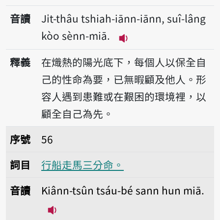
音讀
Ji̍t-thâu tshiah-iānn-iānn, suî-lâng
kòo sènn-miā.
播放音讀Ji̍t-thâu tshia
釋義
在熾熱的陽光底下，每個人以保全自
己的性命為要，已無暇顧及他人。形
容人遇到患難或在艱困的環境裡，以
顧全自己為先。
序號56行船走馬三分命。
序號
56
詞目
行船走馬三分命。
音讀
Kiânn-tsûn tsáu-bé sann hun miā.