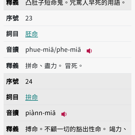
釋義
凸肚子短命鬼。咒罵人早死的用語。
序號23胚命
序號
23
詞目
胚命
音讀
phue-miā/phe-miā
播放音讀phue-mi
釋義
拼命、盡力。
冒死。
序號24拚命
序號
24
詞目
拚命
音讀
piànn-miā
播放音讀piànn-miā
釋義
搏命。不顧一切的豁出性命。
竭力、