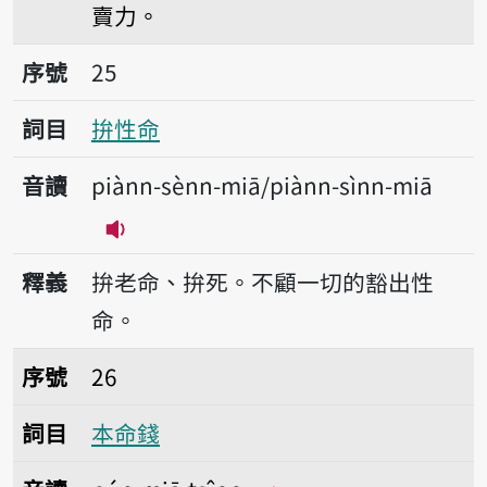
賣力。
序號25拚性命
序號
25
詞目
拚性命
音讀
piànn-sènn-miā/piànn-sìnn-miā
播放音讀piànn-sènn-miā/piànn-sìnn
釋義
拚老命、拚死。不顧一切的豁出性
命。
序號26本命錢
序號
26
詞目
本命錢