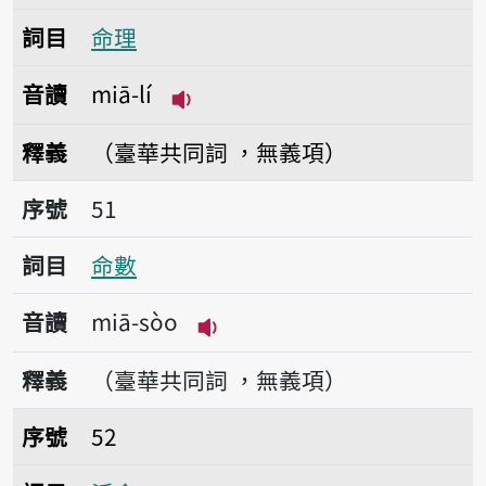
詞目
命理
音讀
miā-lí
播放音讀miā-lí
釋義
（臺華共同詞 ，無義項）
序號51命數
序號
51
詞目
命數
音讀
miā-sòo
播放音讀miā-sòo
釋義
（臺華共同詞 ，無義項）
序號52活命
序號
52