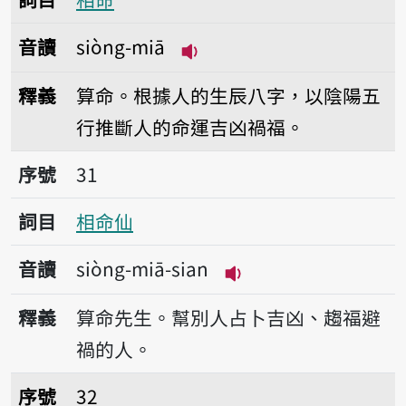
音讀
siòng-miā
播放音讀siòng-miā
釋義
算命。根據人的生辰八字，以陰陽五
行推斷人的命運吉凶禍福。
序號31相命仙
序號
31
詞目
相命仙
音讀
siòng-miā-sian
播放音讀siòng-miā-s
釋義
算命先生。幫別人占卜吉凶、趨福避
禍的人。
序號32壽命
序號
32