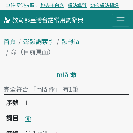
無障礙便捷區：
跳去主內容
網站導覽
切換網站翻譯
教育部
臺灣台語
常用詞
辭典
首頁
聲韻調索引
韻母ia
命（目前頁面）
miā 命
主內容區塊
完全符合 「miā 命」 有1筆
序號1命
序號
1
詞目
命