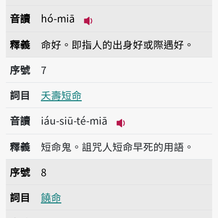
音讀
hó-miā
播放音讀hó-miā
釋義
命好。即指人的出身好或際遇好。
序號7夭壽短命
序號
7
詞目
夭壽短命
音讀
iáu-siū-té-miā
播放音讀iáu-siū-té-m
釋義
短命鬼。詛咒人短命早死的用語。
序號8饒命
序號
8
詞目
饒命