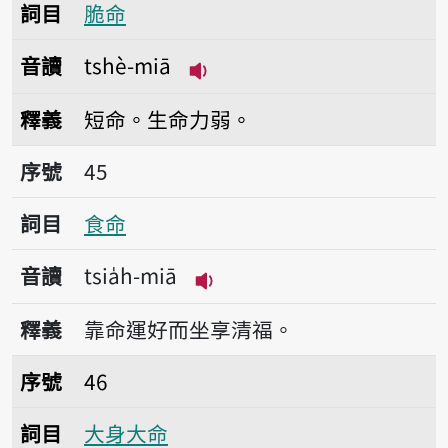
詞目
脆命
音讀
tshè-miā
播放音讀tshè-miā
釋義
短命。生命力弱。
序號45食命
序號
45
詞目
食命
音讀
tsia̍h-miā
播放音讀tsia̍h-miā
釋義
靠命運好而坐享清福。
序號46大身大命
序號
46
詞目
大身大命