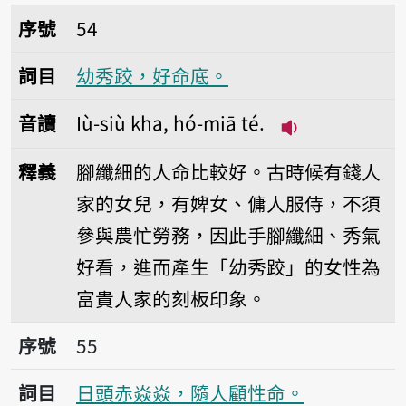
序號54幼秀跤，好命底。
序號
54
詞目
幼秀跤，好命底。
音讀
Iù-siù kha, hó-miā té.
播放音讀Iù-siù 
釋義
腳纖細的人命比較好。古時候有錢人
家的女兒，有婢女、傭人服侍，不須
參與農忙勞務，因此手腳纖細、秀氣
好看，進而產生「幼秀跤」的女性為
富貴人家的刻板印象。
序號55日頭赤焱焱，隨人顧性命。
序號
55
詞目
日頭赤焱焱，隨人顧性命。