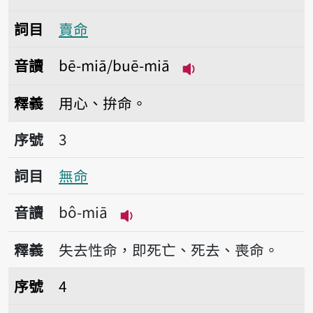
詞目
賣命
音讀
bē-miā/buē-miā
播放音讀bē-miā/bu
釋義
用心、拚命。
序號3無命
序號
3
詞目
無命
音讀
bô-miā
播放音讀bô-miā
釋義
失去性命，即死亡、死去、喪命。
序號4業命
序號
4