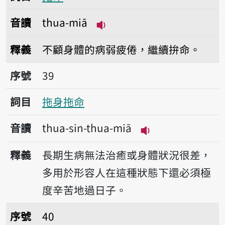
音讀
thua-miā
播放音讀thua-miā
釋義
不顧身體的病弱疲倦，繼續拚命。
序號39拖身拖命
序號
39
詞目
拖身拖命
音讀
thua-sin-thua-miā
播放音讀thua-sin-
釋義
長期生病無法治癒或身體狀況很差，
多用於形容人在這種狀態下還必須極
度辛苦地過日子。
序號40致身命
序號
40