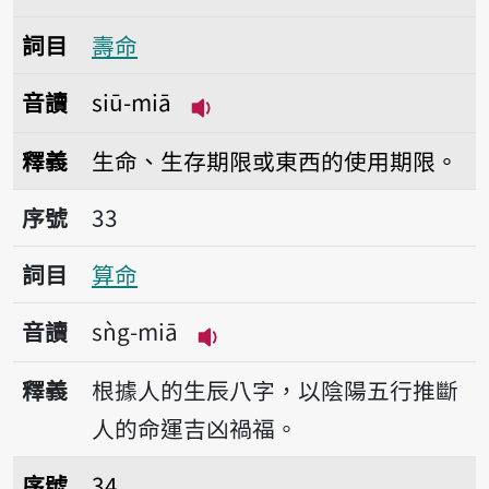
詞目
壽命
音讀
siū-miā
播放音讀siū-miā
釋義
生命、生存期限或東西的使用期限。
序號33算命
序號
33
詞目
算命
音讀
sǹg-miā
播放音讀sǹg-miā
釋義
根據人的生辰八字，以陰陽五行推斷
人的命運吉凶禍福。
序號34帶身命
序號
34