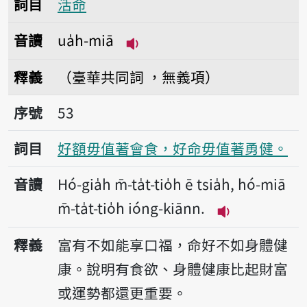
詞目
活命
音讀
ua̍h-miā
播放音讀ua̍h-miā
釋義
（臺華共同詞 ，無義項）
序號53好額毋值著會食，好命毋值著勇健。
序號
53
詞目
好額毋值著會食，好命毋值著勇健。
音讀
Hó-gia̍h m̄-ta̍t-tio̍h ē tsia̍h, hó-miā
m̄-ta̍t-tio̍h ióng-kiānn.
播放音讀Hó-gia̍h 
釋義
富有不如能享口福，命好不如身體健
康。說明有食欲、身體健康比起財富
或運勢都還更重要。