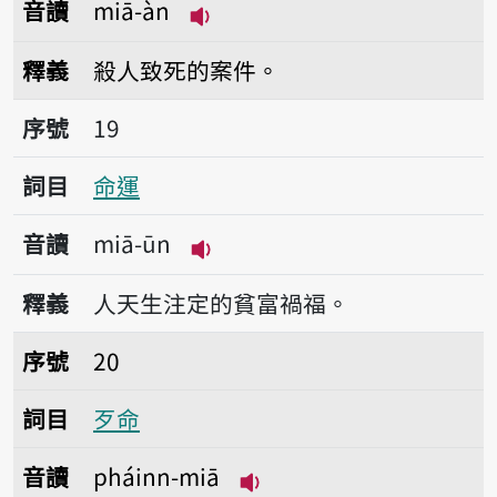
音讀
miā-àn
播放音讀miā-àn
釋義
殺人致死的案件。
序號19命運
序號
19
詞目
命運
音讀
miā-ūn
播放音讀miā-ūn
釋義
人天生注定的貧富禍福。
序號20歹命
序號
20
詞目
歹命
音讀
pháinn-miā