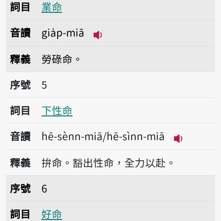
詞目
業命
音讀
gia̍p-miā
播放音讀gia̍p-miā
釋義
勞碌命。
序號5下性命
序號
5
詞目
下性命
音讀
hē-sènn-miā/hē-sìnn-miā
播放音讀hē-
釋義
拚命。豁出性命，全力以赴。
序號6好命
序號
6
詞目
好命