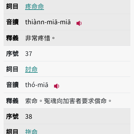
詞目
疼命命
音讀
thiànn-miā-miā
播放音讀thiànn-miā
釋義
非常疼惜。
序號37討命
序號
37
詞目
討命
音讀
thó-miā
播放音讀thó-miā
釋義
索命。冤魂向加害者要求償命。
序號38拖命
序號
38
詞目
拖命