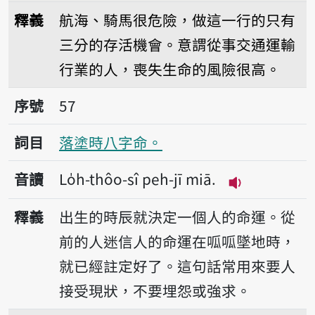
播放音讀Kiânn-tsûn tsáu-bé sann hu
釋義
航海、騎馬很危險，做這一行的只有
三分的存活機會。意謂從事交通運輸
行業的人，喪失生命的風險很高。
序號57落塗時八字命。
序號
57
詞目
落塗時八字命。
音讀
Lo̍h-thôo-sî peh-jī miā.
播放音讀Lo̍h-t
釋義
出生的時辰就決定一個人的命運。從
前的人迷信人的命運在呱呱墜地時，
就已經註定好了。這句話常用來要人
接受現狀，不要埋怨或強求。