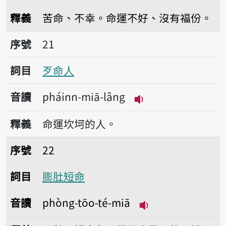
播放音讀pháinn-miā
釋義
苦命、不幸。命運不好、沒有福份。
序號21歹命人
序號
21
詞目
歹命人
音讀
pháinn-miā-lâng
播放音讀pháinn-mi
釋義
命運坎坷的人。
序號22膨肚短命
序號
22
詞目
膨肚短命
音讀
phòng-tōo-té-miā
播放音讀phòng-tōo