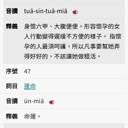
音讀
tuā-sin-tuā-miā
播放音讀tuā-sin-tuā
釋義
身懷六甲、大腹便便。形容懷孕的女
人行動變得遲緩不方便的樣子。
指懷
孕的人最須呵護，所以凡事要幫她弄
得好好的，不該讓她做粗活。
序號47運命
序號
47
詞目
運命
音讀
ūn-miā
播放音讀ūn-miā
釋義
命運。