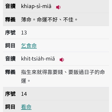
音讀
khiap-sì-miā
播放音讀khiap-sì-miā
釋義
薄命。命運不好、不佳。
序號13乞食命
序號
13
詞目
乞食命
音讀
khit-tsia̍h-miā
播放音讀khit-tsia̍h-m
釋義
指生來就得靠要錢、要飯過日子的命
運。
序號14看命
序號
14
詞目
看命