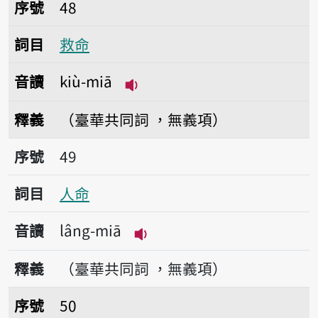
序號48救命
序號
48
詞目
救命
音讀
kiù-miā
播放音讀kiù-miā
釋義
（臺華共同詞 ，無義項）
序號49人命
序號
49
詞目
人命
音讀
lâng-miā
播放音讀lâng-miā
釋義
（臺華共同詞 ，無義項）
序號50命理
序號
50