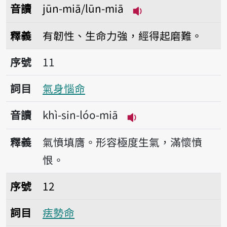
音讀
jūn-miā/lūn-miā
播放音讀jūn-miā/lū
釋義
有韌性、生命力強，經得起磨難。
序號11氣身惱命
序號
11
詞目
氣身惱命
音讀
khì-sin-lóo-miā
播放音讀khì-sin-lóo
釋義
氣憤填膺。形容極度生氣，滿懷憤
恨。
序號12㾀勢命
序號
12
詞目
㾀勢命