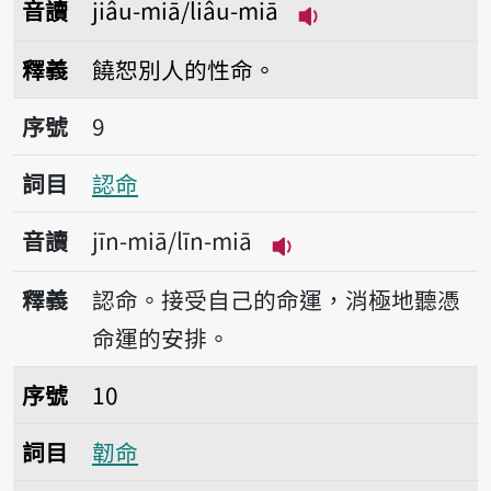
音讀
jiâu-miā/liâu-miā
播放音讀jiâu-miā/l
釋義
饒恕別人的性命。
序號9認命
序號
9
詞目
認命
音讀
jīn-miā/līn-miā
播放音讀jīn-miā/līn-
釋義
認命。接受自己的命運，消極地聽憑
命運的安排。
序號10韌命
序號
10
詞目
韌命