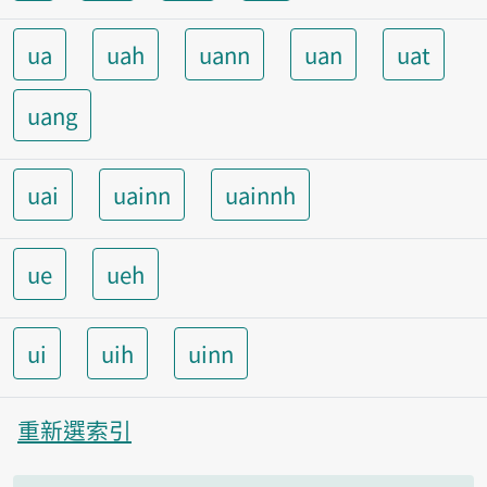
ua
uah
uann
uan
uat
uang
uai
uainn
uainnh
ue
ueh
ui
uih
uinn
重新選索引