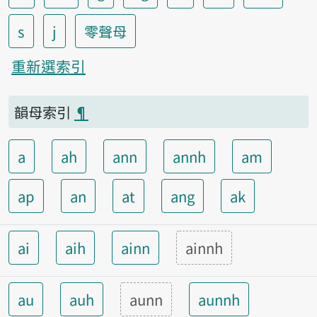
s
j
零聲母
重新選索引
韻母索引
¶
a
ah
ann
annh
am
ap
an
at
ang
ak
ai
aih
ainn
ainnh
au
auh
aunn
aunnh