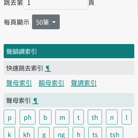
跳去第
頁
頁碼
每頁顯示
50筆
聲韻調索引
快速跳去索引
¶
聲母索引
韻母索引
聲調索引
聲母索引
¶
p
ph
b
m
t
th
n
l
k
kh
g
ng
h
ts
tsh