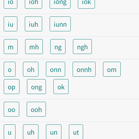
io
ioh
iong
iok
iu
iuh
iunn
m
mh
ng
ngh
o
oh
onn
onnh
om
op
ong
ok
oo
ooh
u
uh
un
ut