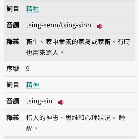
詞目
精牲
音讀
tsing-senn/tsing-sinn
播放音讀tsing-s
釋義
畜生。家中豢養的家禽或家畜。有時
也用來罵人。
序號9精神
序號
9
詞目
精神
音讀
tsing-sîn
播放音讀tsing-sîn
釋義
指人的神志、思維和心理狀況。
睡
醒。