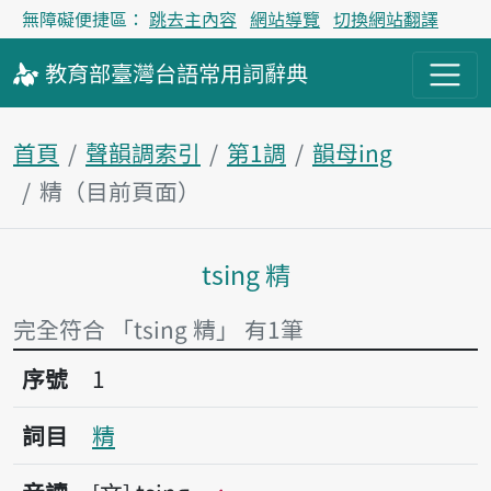
無障礙便捷區：
跳去主內容
網站導覽
切換網站翻譯
教育部
臺灣台語
常用詞
辭典
首頁
聲韻調索引
第1調
韻母ing
精（目前頁面）
tsing 精
主內容區塊
完全符合 「tsing 精」 有1筆
序號1精
序號
1
詞目
精