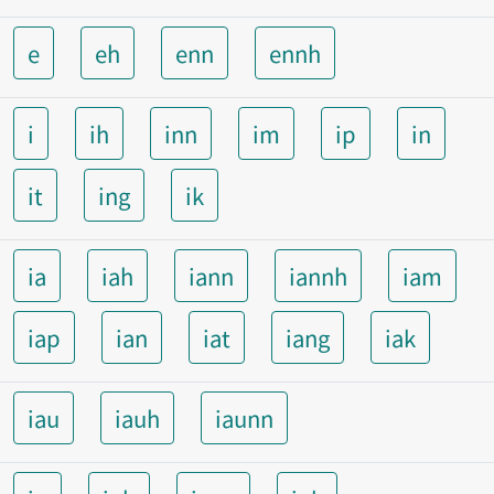
e
eh
enn
ennh
i
ih
inn
im
ip
in
it
ing
ik
ia
iah
iann
iannh
iam
iap
ian
iat
iang
iak
iau
iauh
iaunn