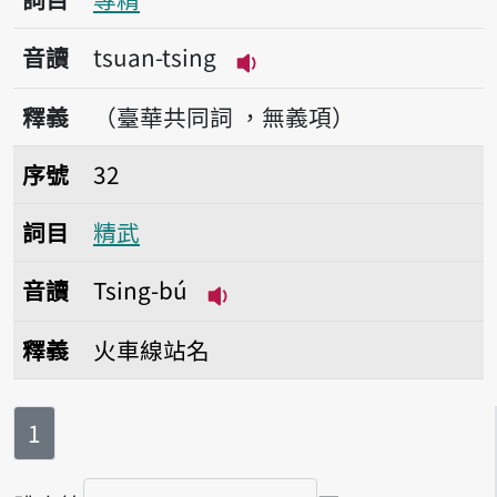
音讀
tsuan-tsing
播放音讀tsuan-tsing
釋義
（臺華共同詞 ，無義項）
序號32精武
序號
32
詞目
精武
音讀
Tsing-bú
播放音讀Tsing-bú
釋義
火車線站名
第
頁
1