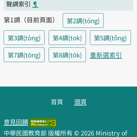
聲調索引
¶
第1調（目前頁面）
第2調(tóng)
第3調(tòng)
第4調(tok)
第5調(tông)
重新選索引
第7調(tōng)
第8調(to̍k)
頁腳區塊
首頁
頭頁
意見回饋
中華民國教育部 版權所有 © 2026 Ministry of