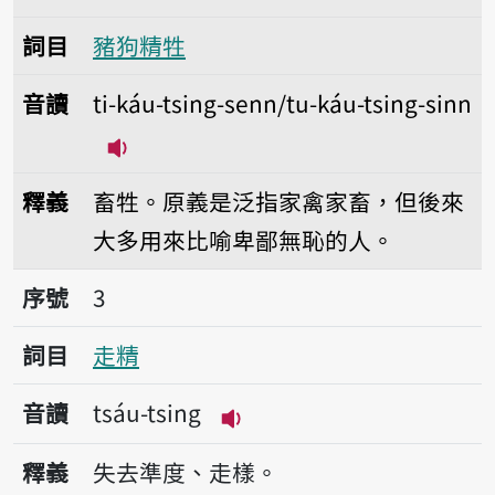
詞目
豬狗精牲
音讀
ti-káu-tsing-senn/tu-káu-tsing-sinn
播放音讀ti-káu-tsing-senn/tu-káu-tsi
釋義
畜牲。原義是泛指家禽家畜，但後來
大多用來比喻卑鄙無恥的人。
序號3走精
序號
3
詞目
走精
音讀
tsáu-tsing
播放音讀tsáu-tsing
釋義
失去準度、走樣。