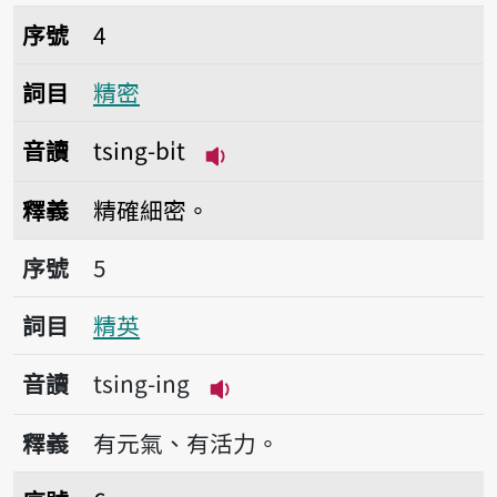
序號4精密
序號
4
詞目
精密
音讀
tsing-bi̍t
播放音讀tsing-bi̍t
釋義
精確細密。
序號5精英
序號
5
詞目
精英
音讀
tsing-ing
播放音讀tsing-ing
釋義
有元氣、有活力。
序號6精光