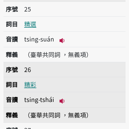
序號25精選
序號
25
詞目
精選
音讀
tsing-suán
播放音讀tsing-suán
釋義
（臺華共同詞 ，無義項）
序號26精彩
序號
26
詞目
精彩
音讀
tsing-tshái
播放音讀tsing-tshái
釋義
（臺華共同詞 ，無義項）
序號27精進