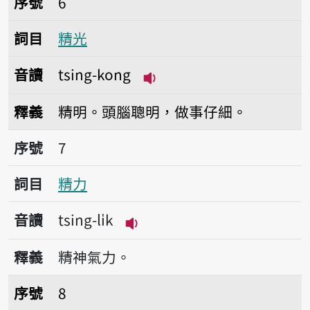
序號
6
詞目
精光
音讀
tsing-kong
播放音讀tsing-kong
釋義
精明。頭腦聰明，做事仔細。
序號7精力
序號
7
詞目
精力
音讀
tsing-li̍k
播放音讀tsing-li̍k
釋義
精神氣力。
序號8精牲
序號
8