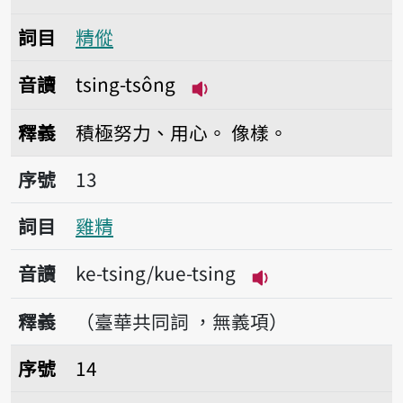
詞目
精傱
音讀
tsing-tsông
播放音讀tsing-tsông
釋義
積極努力、用心。
像樣。
序號13雞精
序號
13
詞目
雞精
音讀
ke-tsing/kue-tsing
播放音讀ke-tsing/
釋義
（臺華共同詞 ，無義項）
序號14洗髮精
序號
14