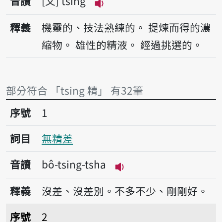
音讀
文
tsing
播放音讀tsing
釋義
機靈的、技法熟練的。
提煉而得的濃
縮物。
雄性的精液。
經過挑選的。
部分符合 「tsing 精」 有32筆
序號1無精差
序號
1
詞目
無精差
音讀
bô-tsing-tsha
播放音讀bô-tsing-tsha
釋義
沒差、沒差別。不多不少、剛剛好。
序號2豬狗精牲
序號
2