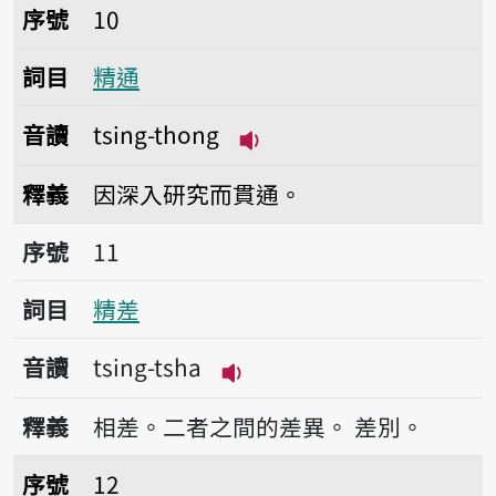
序號10精通
序號
10
詞目
精通
音讀
tsing-thong
播放音讀tsing-thong
釋義
因深入研究而貫通。
序號11精差
序號
11
詞目
精差
音讀
tsing-tsha
播放音讀tsing-tsha
釋義
相差。二者之間的差異。
差別。
序號12精傱
序號
12