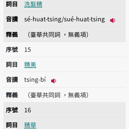
詞目
洗髮精
音讀
sé-huat-tsing/sué-huat-tsing
播放音讀s
釋義
（臺華共同詞 ，無義項）
序號15精美
序號
15
詞目
精美
音讀
tsing-bí
播放音讀tsing-bí
釋義
（臺華共同詞 ，無義項）
序號16精華
序號
16
詞目
精華