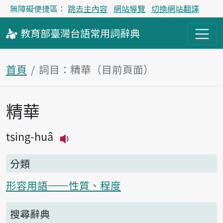
無障礙便捷區：
跳去主內容
網站導覽
切換網站翻譯
教育部
臺灣台語
常用詞
辭典
首頁
詞目：精華（目前頁面）
精華
主內容區塊
tsing-huâ
播放主音讀tsing-huâ
分類
形容用語——性質、程度
搜尋辭典