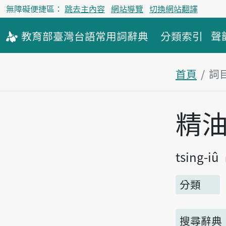
無障礙便捷區：
跳去主內容
網站導覽
切換網站翻譯
教育部
臺灣台語
常用詞
辭典
分類索引
聲
首頁
詞
主內容區
精
tsing-iû
分類
搜尋辭典