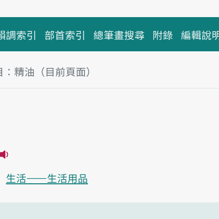
韻調索引
部首索引
總筆畫搜尋
附錄
編輯說
目：精油（目前頁面）
塊
油
播放主音讀tsing-iû
生活——生活用品