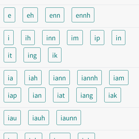
e
eh
enn
ennh
i
ih
inn
im
ip
in
it
ing
ik
ia
iah
iann
iannh
iam
iap
ian
iat
iang
iak
iau
iauh
iaunn