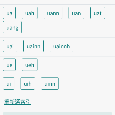
ua
uah
uann
uan
uat
uang
uai
uainn
uainnh
ue
ueh
ui
uih
uinn
重新選索引