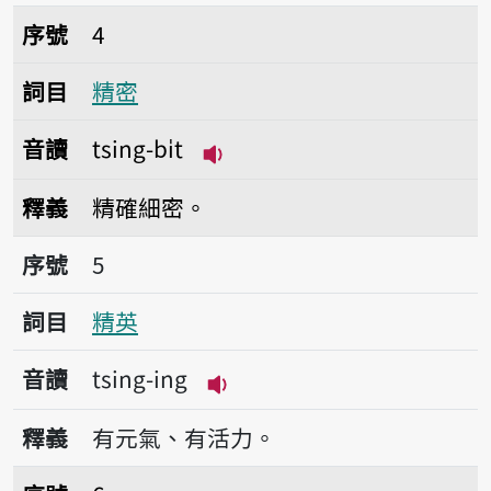
序號4精密
序號
4
詞目
精密
音讀
tsing-bi̍t
播放音讀tsing-bi̍t
釋義
精確細密。
序號5精英
序號
5
詞目
精英
音讀
tsing-ing
播放音讀tsing-ing
釋義
有元氣、有活力。
序號6精光