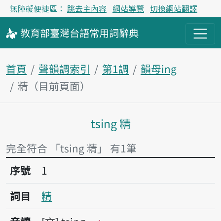
無障礙便捷區：
跳去主內容
網站導覽
切換網站翻譯
教育部
臺灣台語
常用詞
辭典
首頁
聲韻調索引
第1調
韻母ing
精（目前頁面）
tsing 精
主內容區塊
完全符合 「tsing 精」 有1筆
序號1精
序號
1
詞目
精