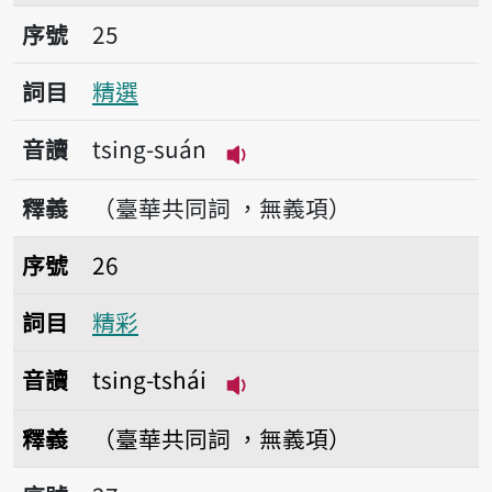
序號25精選
序號
25
詞目
精選
音讀
tsing-suán
播放音讀tsing-suán
釋義
（臺華共同詞 ，無義項）
序號26精彩
序號
26
詞目
精彩
音讀
tsing-tshái
播放音讀tsing-tshái
釋義
（臺華共同詞 ，無義項）
序號27精進