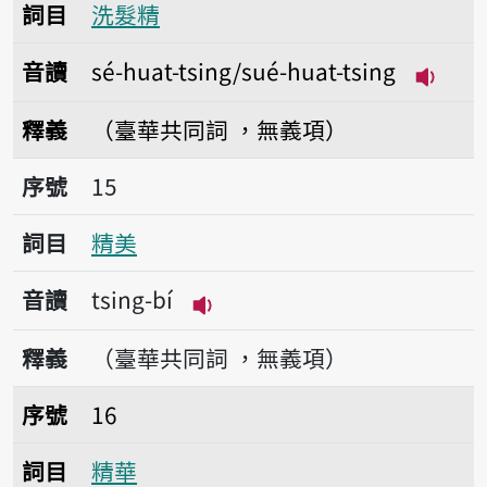
詞目
洗髮精
音讀
sé-huat-tsing/sué-huat-tsing
播放音讀s
釋義
（臺華共同詞 ，無義項）
序號15精美
序號
15
詞目
精美
音讀
tsing-bí
播放音讀tsing-bí
釋義
（臺華共同詞 ，無義項）
序號16精華
序號
16
詞目
精華