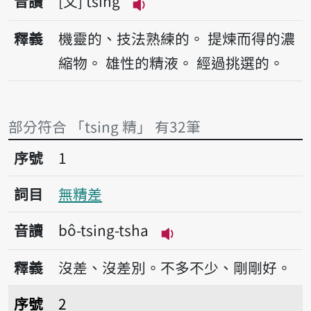
音讀
文
tsing
播放音讀tsing
釋義
機靈的、技法熟練的。
提煉而得的濃
縮物。
雄性的精液。
經過挑選的。
部分符合 「tsing 精」 有32筆
序號1無精差
序號
1
詞目
無精差
音讀
bô-tsing-tsha
播放音讀bô-tsing-tsha
釋義
沒差、沒差別。不多不少、剛剛好。
序號2豬狗精牲
序號
2