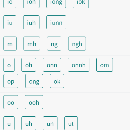
io
ioh
iong
iok
iu
iuh
iunn
m
mh
ng
ngh
o
oh
onn
onnh
om
op
ong
ok
oo
ooh
u
uh
un
ut