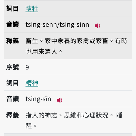
詞目
精牲
音讀
tsing-senn/tsing-sinn
播放音讀tsing-s
釋義
畜生。家中豢養的家禽或家畜。有時
也用來罵人。
序號9精神
序號
9
詞目
精神
音讀
tsing-sîn
播放音讀tsing-sîn
釋義
指人的神志、思維和心理狀況。
睡
醒。