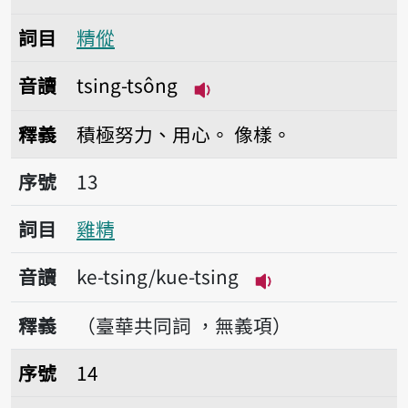
詞目
精傱
音讀
tsing-tsông
播放音讀tsing-tsông
釋義
積極努力、用心。
像樣。
序號13雞精
序號
13
詞目
雞精
音讀
ke-tsing/kue-tsing
播放音讀ke-tsing/
釋義
（臺華共同詞 ，無義項）
序號14洗髮精
序號
14