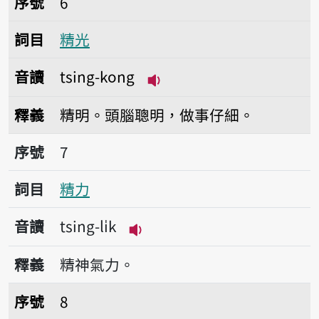
序號
6
詞目
精光
音讀
tsing-kong
播放音讀tsing-kong
釋義
精明。頭腦聰明，做事仔細。
序號7精力
序號
7
詞目
精力
音讀
tsing-li̍k
播放音讀tsing-li̍k
釋義
精神氣力。
序號8精牲
序號
8