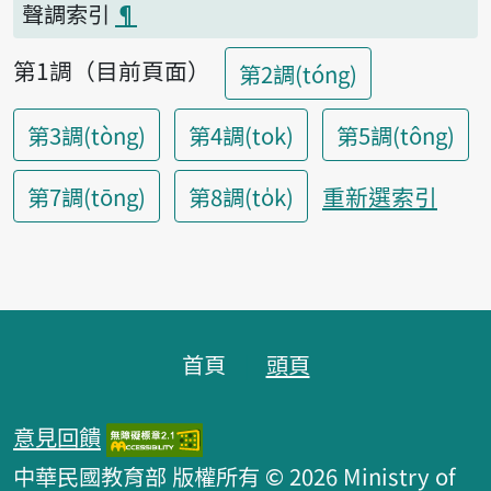
聲調索引
¶
第1調（目前頁面）
第2調(tóng)
第3調(tòng)
第4調(tok)
第5調(tông)
重新選索引
第7調(tōng)
第8調(to̍k)
頁腳區塊
首頁
頭頁
意見回饋
中華民國教育部 版權所有 © 2026 Ministry of