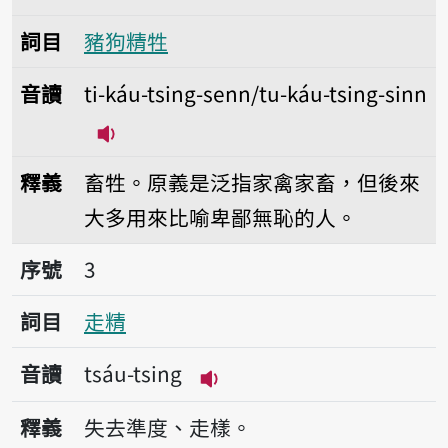
詞目
豬狗精牲
音讀
ti-káu-tsing-senn/tu-káu-tsing-sinn
播放音讀ti-káu-tsing-senn/tu-káu-tsi
釋義
畜牲。原義是泛指家禽家畜，但後來
大多用來比喻卑鄙無恥的人。
序號3走精
序號
3
詞目
走精
音讀
tsáu-tsing
播放音讀tsáu-tsing
釋義
失去準度、走樣。