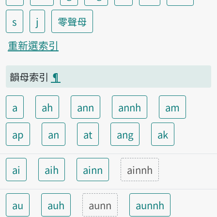
s
j
零聲母
重新選索引
韻母索引
¶
a
ah
ann
annh
am
ap
an
at
ang
ak
ai
aih
ainn
ainnh
au
auh
aunn
aunnh