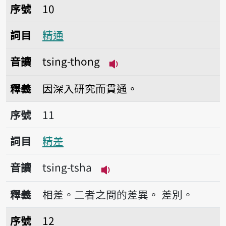
序號10精通
序號
10
詞目
精通
音讀
tsing-thong
播放音讀tsing-thong
釋義
因深入研究而貫通。
序號11精差
序號
11
詞目
精差
音讀
tsing-tsha
播放音讀tsing-tsha
釋義
相差。二者之間的差異。
差別。
序號12精傱
序號
12