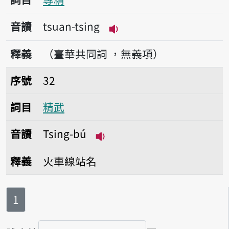
音讀
tsuan-tsing
播放音讀tsuan-tsing
釋義
（臺華共同詞 ，無義項）
序號32精武
序號
32
詞目
精武
音讀
Tsing-bú
播放音讀Tsing-bú
釋義
火車線站名
第
頁
1