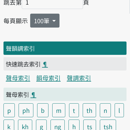
跳去第
頁
頁碼
每頁顯示
100筆
聲韻調索引
快速跳去索引
¶
聲母索引
韻母索引
聲調索引
聲母索引
¶
p
ph
b
m
t
th
n
l
k
kh
g
ng
h
ts
tsh