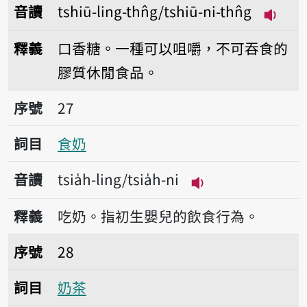
音讀
tshiū-ling-thn̂g/tshiū-ni-thn̂g
播放音讀t
釋義
口香糖。一種可以咀嚼，不可吞食的
膠質休閒食品。
序號27食奶
序號
27
詞目
食奶
音讀
tsia̍h-ling/tsia̍h-ni
播放音讀tsia̍h-ling/
釋義
吃奶。指初生嬰兒的飲食行為。
序號28奶茶
序號
28
詞目
奶茶