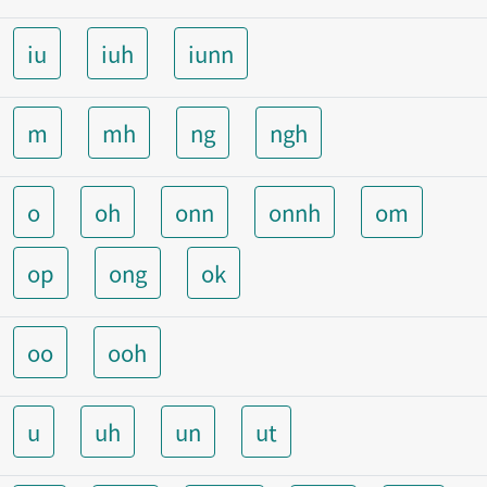
iu
iuh
iunn
m
mh
ng
ngh
o
oh
onn
onnh
om
op
ong
ok
oo
ooh
u
uh
un
ut