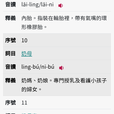
音讀
lāi-ling/lāi-ni
播放音讀lāi-ling/lāi-ni
釋義
內胎。指裝在輪胎裡，帶有氣嘴的環
形橡膠胎。
序號10奶母
序號
10
詞目
奶母
音讀
ling-bú/ni-bú
播放音讀ling-bú/ni-bú
釋義
奶媽、奶娘。專門授乳及看護小孩子
的婦女。
序號11奶母車
序號
11