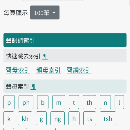
每頁顯示
100筆
聲韻調索引
快速跳去索引
¶
聲母索引
韻母索引
聲調索引
聲母索引
¶
p
ph
b
m
t
th
n
l
k
kh
g
ng
h
ts
tsh