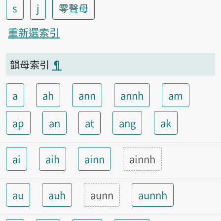
s
j
零聲母
重新選索引
韻母索引
¶
a
ah
ann
annh
am
ap
an
at
ang
ak
ai
aih
ainn
ainnh
au
auh
aunn
aunnh