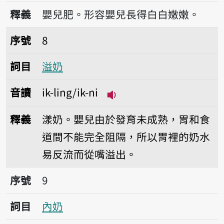
播放音讀hàng-ling
釋義
嬰兒肥。形容嬰兒長得白白嫩嫩。
序號8溢奶
序號
8
詞目
溢奶
音讀
ik-ling/ik-ni
播放音讀ik-ling/ik-ni
釋義
漾奶。嬰兒由於發育未成熟，胃和食
道間不能完全阻隔，所以胃裡的奶水
易反流而從嘴溢出。
序號9內奶
序號
9
詞目
內奶