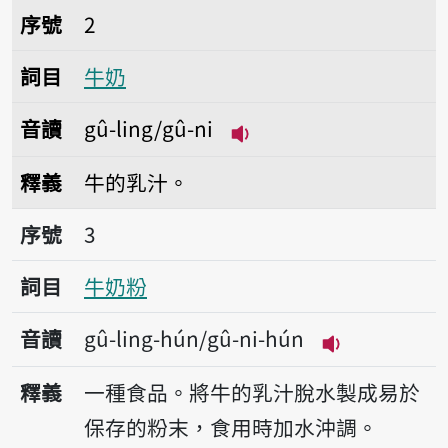
序號2牛奶
序號
2
詞目
牛奶
音讀
gû-ling/gû-ni
播放音讀gû-ling/gû-ni
釋義
牛的乳汁。
序號3牛奶粉
序號
3
詞目
牛奶粉
音讀
gû-ling-hún/gû-ni-hún
播放音讀gû-lin
釋義
一種食品。將牛的乳汁脫水製成易於
保存的粉末，食用時加水沖調。