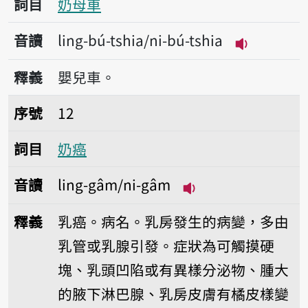
詞目
奶母車
音讀
ling-bú-tshia/ni-bú-tshia
播放音讀ling
釋義
嬰兒車。
序號12奶癌
序號
12
詞目
奶癌
音讀
ling-gâm/ni-gâm
播放音讀ling-gâm/
釋義
乳癌。病名。乳房發生的病變，多由
乳管或乳腺引發。症狀為可觸摸硬
塊、乳頭凹陷或有異樣分泌物、腫大
的腋下淋巴腺、乳房皮膚有橘皮樣變