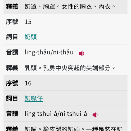
播放音讀ling-phè
釋義
奶罩、胸罩。女性的胸衣、內衣。
序號15奶頭
序號
15
詞目
奶頭
音讀
ling-thâu/ni-thâu
播放音讀ling-thâu/
釋義
乳頭。乳房中央突起的尖端部分。
序號16奶喙仔
序號
16
詞目
奶喙仔
音讀
ling-tshuì-á/ni-tshuì-á
播放音讀ling-ts
釋義
奶嘴。橡皮製的奶頭。一種是裝在奶