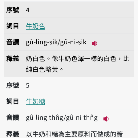
序號4牛奶色
序號
4
詞目
牛奶色
音讀
gû-ling-sik/gû-ni-sik
播放音讀gû-ling-s
釋義
奶白色。像牛奶色澤一樣的白色，比
純白色略黃。
序號5牛奶糖
序號
5
詞目
牛奶糖
音讀
gû-ling-thn̂g/gû-ni-thn̂g
播放音讀gû-li
釋義
以牛奶和糖為主要原料而做成的糖