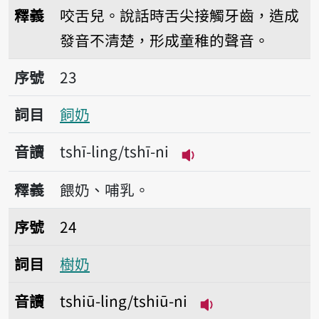
播放音讀tsh
釋義
咬舌兒。說話時舌尖接觸牙齒，造成
發音不清楚，形成童稚的聲音。
序號23飼奶
序號
23
詞目
飼奶
音讀
tshī-ling/tshī-ni
播放音讀tshī-ling/ts
釋義
餵奶、哺乳。
序號24樹奶
序號
24
詞目
樹奶
音讀
tshiū-ling/tshiū-ni