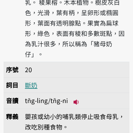
乳。
稜果榕。木本植物。樹皮灰白
色，光滑，葉有柄，呈卵形或橢圓
形，葉面有透明腺點。果實為扁球
形，綠色，表面有稜和多數斑點，因
為乳汁很多，所以稱為「豬母奶
仔」。
序號20斷奶
序號
20
詞目
斷奶
音讀
tn̄g-ling/tn̄g-ni
播放音讀tn̄g-ling/tn̄g
釋義
嬰孩或幼小的哺乳類停止吸食母乳，
改吃別種食物。