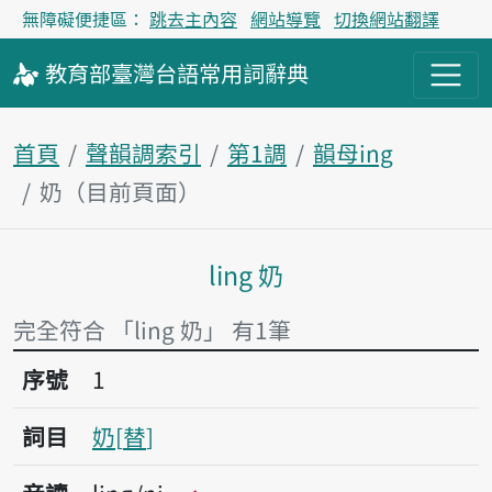
無障礙便捷區：
跳去主內容
網站導覽
切換網站翻譯
教育部
臺灣台語
常用詞
辭典
首頁
聲韻調索引
第1調
韻母ing
奶（目前頁面）
ling 奶
主內容區塊
完全符合 「ling 奶」 有1筆
序號1奶
序號
1
詞目
奶
替