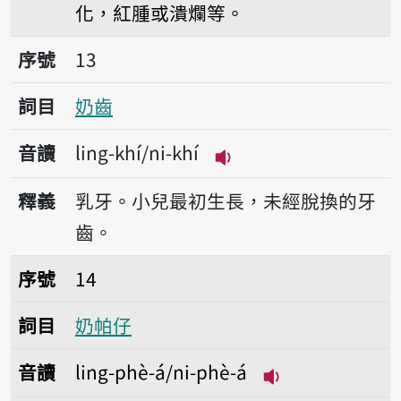
化，紅腫或潰爛等。
序號13奶齒
序號
13
詞目
奶齒
音讀
ling-khí/ni-khí
播放音讀ling-khí/ni-k
釋義
乳牙。小兒最初生長，未經脫換的牙
齒。
序號14奶帕仔
序號
14
詞目
奶帕仔
音讀
ling-phè-á/ni-phè-á