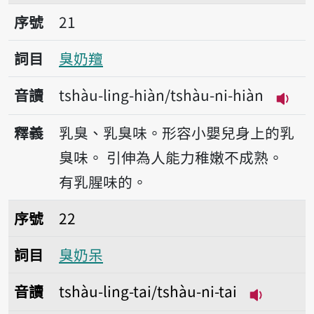
序號21臭奶羶
序號
21
詞目
臭奶羶
音讀
tshàu-ling-hiàn/tshàu-ni-hiàn
播放音讀
釋義
乳臭、乳臭味。形容小嬰兒身上的乳
臭味。
引伸為人能力稚嫩不成熟。
有乳腥味的。
序號22臭奶呆
序號
22
詞目
臭奶呆
音讀
tshàu-ling-tai/tshàu-ni-tai