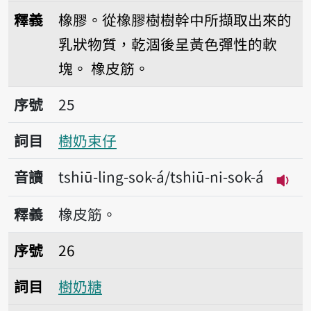
播放音讀tshiū-ling
釋義
橡膠。從橡膠樹樹幹中所擷取出來的
乳狀物質，乾涸後呈黃色彈性的軟
塊。
橡皮筋。
序號25樹奶束仔
序號
25
詞目
樹奶束仔
音讀
tshiū-ling-sok-á/tshiū-ni-sok-á
播放音
釋義
橡皮筋。
序號26樹奶糖
序號
26
詞目
樹奶糖