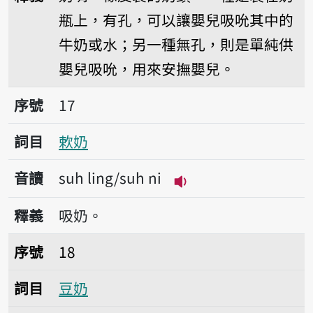
瓶上，有孔，可以讓嬰兒吸吮其中的
牛奶或水；另一種無孔，則是單純供
嬰兒吸吮，用來安撫嬰兒。
序號17欶奶
序號
17
詞目
欶奶
音讀
suh ling/suh ni
播放音讀suh ling/suh
釋義
吸奶。
序號18豆奶
序號
18
詞目
豆奶