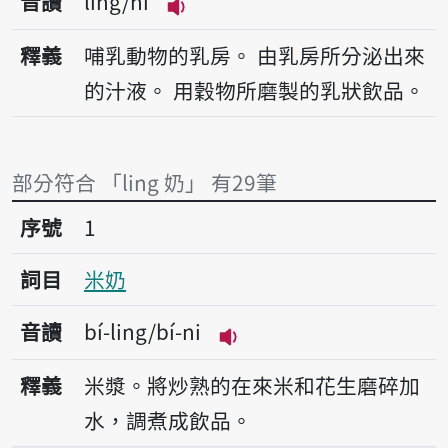
音讀
ling/ni
播放音讀ling/ni
釋義
哺乳動物的乳房。
由乳房所分泌出來
的汁液。
用穀物所磨製的乳狀飲品。
部分符合 「ling 奶」 有29筆
序號1米奶
序號
1
詞目
米奶
音讀
bí-ling/bí-ni
播放音讀bí-ling/bí-ni
釋義
米漿。將炒熟的在來米和花生磨碎加
水，調煮成飲品。