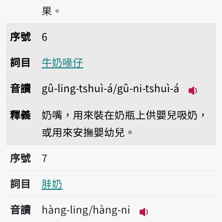
果。
序號6牛奶喙仔
序號
6
詞目
牛奶喙仔
音讀
gû-ling-tshuì-á/gû-ni-tshuì-á
播放音讀g
釋義
奶嘴，用來裝在奶瓶上供嬰兒吸奶，
或用來安撫嬰幼兒。
序號7肨奶
序號
7
詞目
肨奶
音讀
hàng-ling/hàng-ni