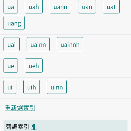
ua
uah
uann
uan
uat
uang
uai
uainn
uainnh
ue
ueh
ui
uih
uinn
重新選索引
聲調索引
¶