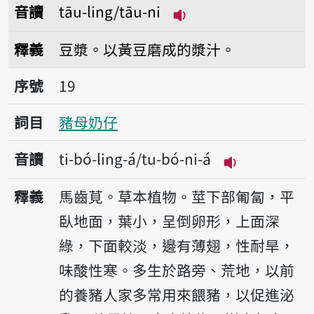
音讀
tāu-ling/tāu-ni
播放音讀tāu-ling/tāu
釋義
豆漿。以黃豆磨成的漿汁。
序號19豬母奶仔
序號
19
詞目
豬母奶仔
音讀
ti-bó-ling-á/tu-bó-ni-á
播放音讀ti-bó-l
釋義
馬齒莧。草本植物。莖下部匍匐，平
臥地面，葉小，呈倒卵形，上面深
綠，下面較淡，邊有薄翅，性耐旱，
味酸性寒。多生於路旁、荒地，以前
的養豬人家多常用來餵豬，以促進泌