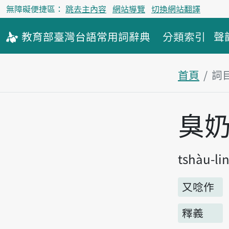
無障礙便捷區：
跳去主內容
網站導覽
切換網站翻譯
教育部
臺灣台語
常用詞
辭典
分類索引
聲
首頁
詞
主內容區
臭
tshàu-lin
又唸作
釋義