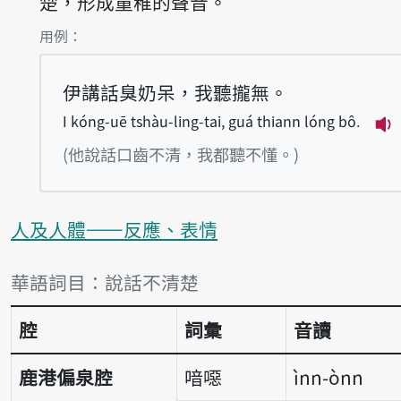
楚，形成童稚的聲音。
第1項釋義的
用例：
伊講話臭奶呆，我聽攏無。
I kóng-uē tshàu-ling-tai, guá thiann lóng bô.
播
(他說話口齒不清，我都聽不懂。)
人及人體——反應、表情
詞彙比較表
華語詞目：說話不清楚
腔
詞彙
音讀
鹿港偏泉腔
喑噁
ìnn-ònn