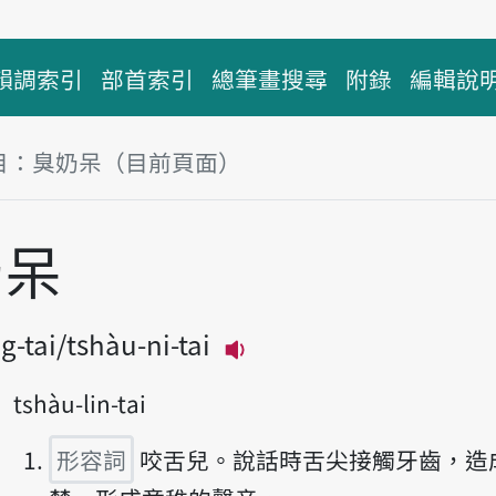
韻調索引
部首索引
總筆畫搜尋
附錄
編輯說
目：臭奶呆（目前頁面）
塊
奶呆
g-tai
tshàu-ni-tai
播放主音讀tshàu-ling-t
tshàu-lin-tai
形容詞
咬舌兒。說話時舌尖接觸牙齒，造