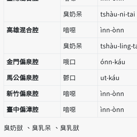
臭奶呆
tshàu-ni-tai
高雄混合腔
喑噁
ìnn-ònn
臭奶呆
tshàu-ling-t
金門偏泉腔
哦口
ónn-káu
馬公偏泉腔
鬱口
ut-káu
新竹偏泉腔
喑噁
ìnn-ònn
臺中偏漳腔
喑噁
ìnn-ònn
臭奶獃
臭乳呆
臭乳獃