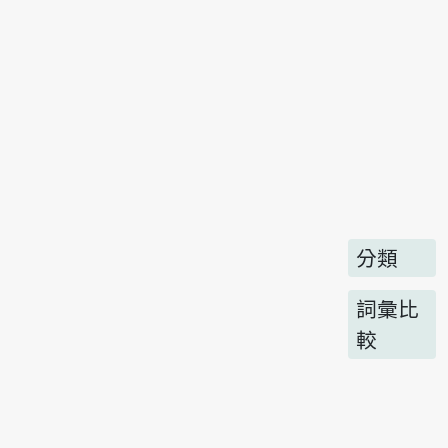
分類
詞彙比
較