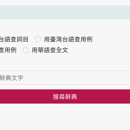
台語查詞目
用臺灣台語查用例
查用例
用華語查全文
搜尋辭典