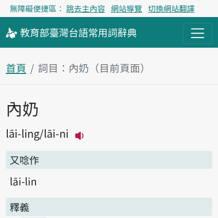
無障礙便捷區：
跳去主內容
網站導覽
切換網站翻譯
教育部
臺灣台語
常用詞
辭典
首頁
詞目：內奶（目前頁面）
內奶
主內容區塊
lāi-ling
lāi-ni
播放主音讀lāi-ling
又唸作
lāi-lin
釋義