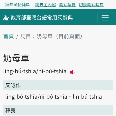
無障礙便捷區：
跳去主內容
網站導覽
切換網站翻譯
教育部
臺灣台語
常用詞
辭典
首頁
詞目：奶母車（目前頁面）
奶母車
主內容區塊
ling-bú-tshia
ni-bú-tshia
播放主音讀ling-bú
又唸作
ling-bó-tshia
ni-bó-tshia
lin-bú-tshia
釋義