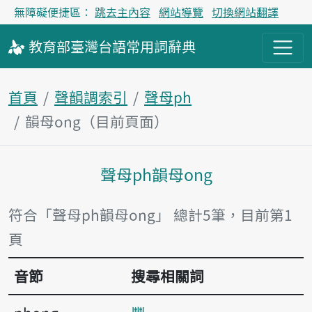
無障礙便捷區：
跳去主內容
網站導覽
切換網站翻譯
教育部
臺灣台語
常用詞
辭典
首頁
聲韻調索引
聲母ph
韻母ong（目前頁面）
聲母ph韻母ong
主內容區塊
符合「聲母ph韻母ong」 總計5筆，目前第1
頁
音節
搜尋相關詞