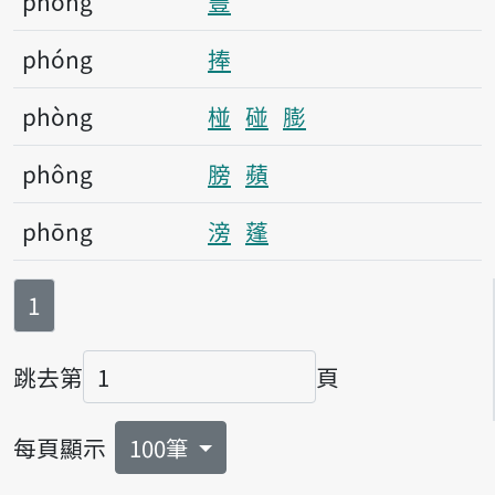
phong
豐
phóng
捧
phòng
椪
碰
膨
phông
膀
蘋
phōng
滂
蓬
第
頁
1
跳去第
頁
頁碼
每頁顯示
100筆