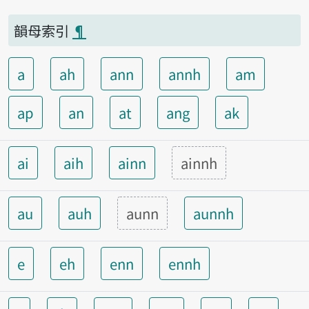
韻母索引
¶
a
ah
ann
annh
am
ap
an
at
ang
ak
ai
aih
ainn
ainnh
au
auh
aunn
aunnh
e
eh
enn
ennh