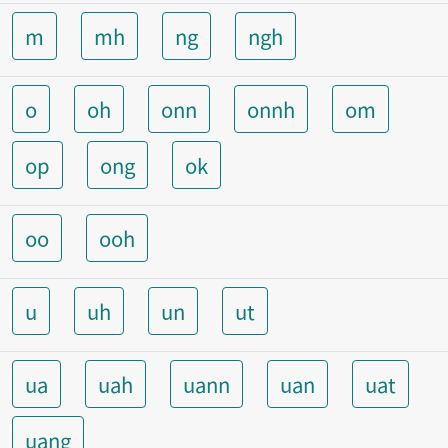
m
mh
ng
ngh
o
oh
onn
onnh
om
op
ong
ok
oo
ooh
u
uh
un
ut
ua
uah
uann
uan
uat
uang