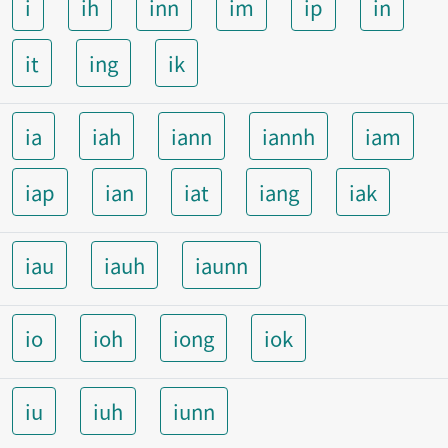
i
ih
inn
im
ip
in
it
ing
ik
ia
iah
iann
iannh
iam
iap
ian
iat
iang
iak
iau
iauh
iaunn
io
ioh
iong
iok
iu
iuh
iunn