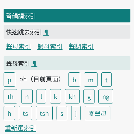
聲韻調索引
快速跳去索引
¶
聲母索引
韻母索引
聲調索引
聲母索引
¶
ph（目前頁面）
p
b
m
t
th
n
l
k
kh
g
ng
h
ts
tsh
s
j
零聲母
重新選索引