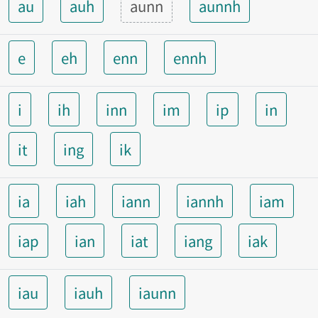
au
auh
aunn
aunnh
e
eh
enn
ennh
i
ih
inn
im
ip
in
it
ing
ik
ia
iah
iann
iannh
iam
iap
ian
iat
iang
iak
iau
iauh
iaunn