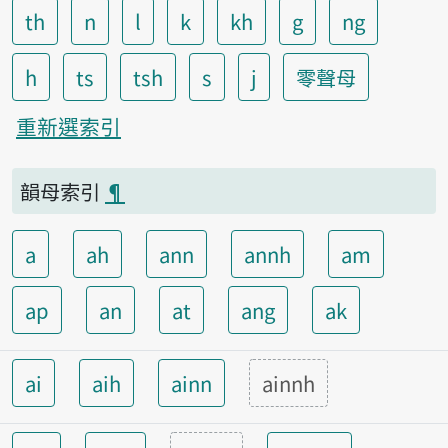
th
n
l
k
kh
g
ng
h
ts
tsh
s
j
零聲母
重新選索引
韻母索引
¶
a
ah
ann
annh
am
ap
an
at
ang
ak
ai
aih
ainn
ainnh