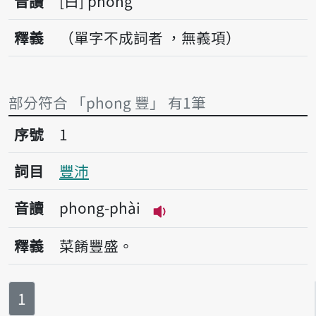
音讀
白
phong
釋義
（單字不成詞者 ，無義項）
部分符合 「phong 豐」 有1筆
序號1豐沛
序號
1
詞目
豐沛
音讀
phong-phài
播放音讀phong-phài
釋義
菜餚豐盛。
第
頁
1