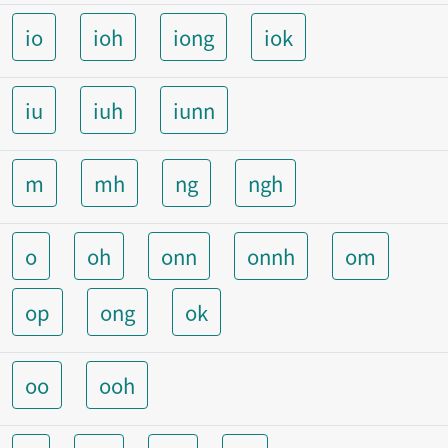
io
ioh
iong
iok
iu
iuh
iunn
m
mh
ng
ngh
o
oh
onn
onnh
om
op
ong
ok
oo
ooh