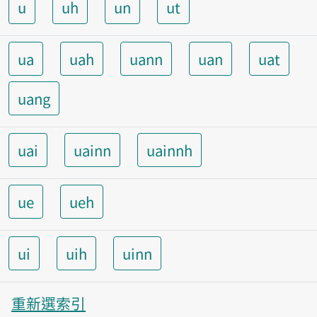
u
uh
un
ut
ua
uah
uann
uan
uat
uang
uai
uainn
uainnh
ue
ueh
ui
uih
uinn
重新選索引