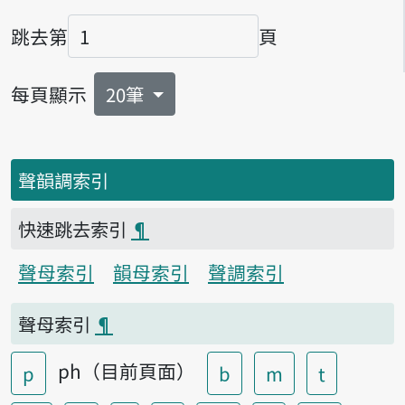
跳去第
頁
頁碼
每頁顯示
20筆
聲韻調索引
快速跳去索引
¶
聲母索引
韻母索引
聲調索引
聲母索引
¶
ph（目前頁面）
p
b
m
t