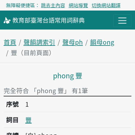
無障礙便捷區：
跳去主內容
網站導覽
切換網站翻譯
教育部
臺灣台語
常用詞
辭典
首頁
聲韻調索引
聲母ph
韻母ong
豐（目前頁面）
phong 豐
主內容區塊
完全符合 「phong 豐」 有1筆
序號1豐
序號
1
詞目
豐