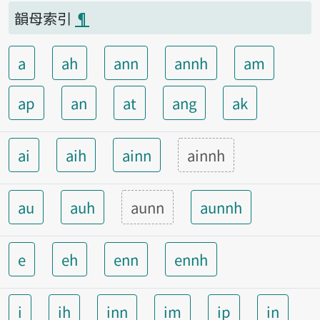
韻母索引
¶
a
ah
ann
annh
am
ap
an
at
ang
ak
ai
aih
ainn
ainnh
au
auh
aunn
aunnh
e
eh
enn
ennh
i
ih
inn
im
ip
in