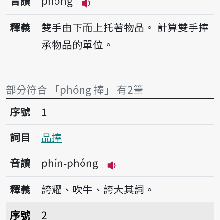
音讀
phóng
播放音讀phóng
釋義
雙手由下而上托著物品。
計算雙手捧
承物品的單位。
部分符合 「phóng 捧」 有2筆
序號1品捧
序號
1
詞目
品捧
音讀
phín-phóng
播放音讀phín-phóng
釋義
誇耀、吹牛、誇大其詞。
序號2家己捧屎抹面。
序號
2