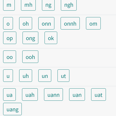
m
mh
ng
ngh
o
oh
onn
onnh
om
op
ong
ok
oo
ooh
u
uh
un
ut
ua
uah
uann
uan
uat
uang