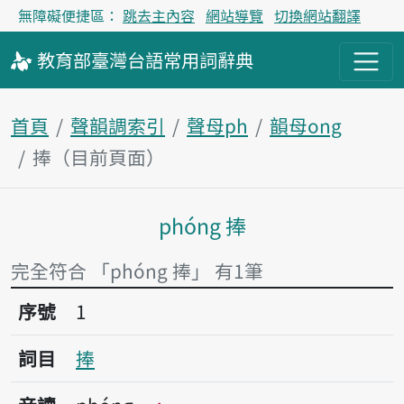
無障礙便捷區：
跳去主內容
網站導覽
切換網站翻譯
教育部
臺灣台語
常用詞
辭典
首頁
聲韻調索引
聲母ph
韻母ong
捧（目前頁面）
phóng 捧
主內容區塊
完全符合 「phóng 捧」 有1筆
序號1捧
序號
1
詞目
捧