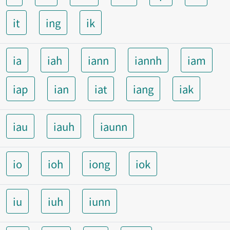
it
ing
ik
ia
iah
iann
iannh
iam
iap
ian
iat
iang
iak
iau
iauh
iaunn
io
ioh
iong
iok
iu
iuh
iunn