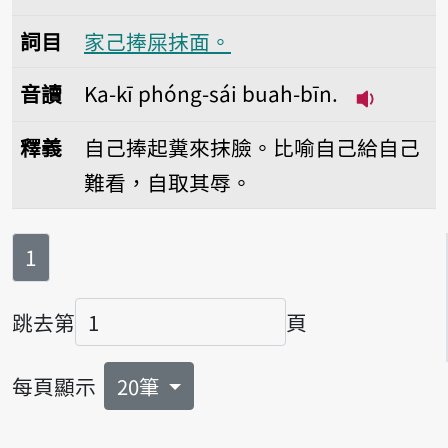
詞目
家己捧屎抹面。
音讀
Ka-kī phóng-sái buah-bīn.
播放音讀Ka-
釋義
自己捧起糞來抹臉。比喻自己給自己
難看，自取其辱。
第
頁
1
跳去第
頁
頁碼
每頁顯示
20筆