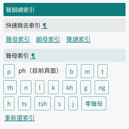
聲韻調索引
快速跳去索引
¶
聲母索引
韻母索引
聲調索引
聲母索引
¶
ph（目前頁面）
p
b
m
t
th
n
l
k
kh
g
ng
h
ts
tsh
s
j
零聲母
重新選索引