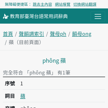
無障礙便捷區：
跳去主內容
網站導覽
切換網站翻譯
教育部
臺灣台語
常用詞
辭典
首頁
聲韻調索引
聲母ph
韻母ong
蘋（目前頁面）
phông 蘋
主內容區塊
完全符合 「phông 蘋」 有1筆
序號1蘋
序號
1
詞目
蘋