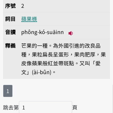
序號2蘋果檨
序號
2
詞目
蘋果檨
音讀
phông-kó-suāinn
播放音讀phông-kó-
釋義
芒果的一種。為外國引進的改良品
種，果粒扁長呈蛋形，果肉肥厚，果
皮像蘋果般紅並帶斑點。又叫「愛
文」(ài-bûn)。
第
頁
1
跳去第
頁
頁碼