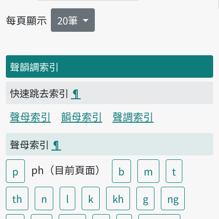
每頁顯示
20筆
聲韻調索引
快速跳去索引
¶
聲母索引
韻母索引
聲調索引
聲母索引
¶
ph（目前頁面）
p
b
m
t
th
n
l
k
kh
g
ng