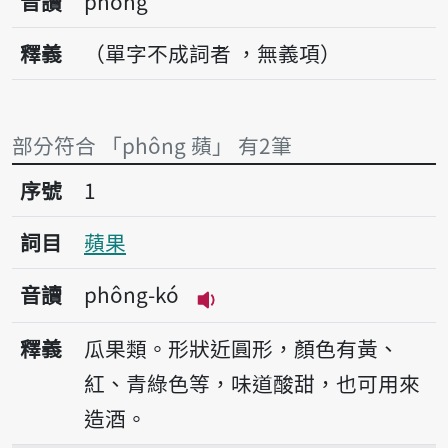
音讀
phông
釋義
（單字不成詞者 ，無義項）
部分符合 「phông 蘋」 有2筆
序號1蘋果
序號
1
詞目
蘋果
音讀
phông-kó
播放音讀phông-kó
釋義
瓜果類。形狀近圓形，顏色有黃、
紅、青綠色等，味道酸甜，也可用來
造酒。