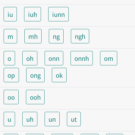
iu
iuh
iunn
m
mh
ng
ngh
o
oh
onn
onnh
om
op
ong
ok
oo
ooh
u
uh
un
ut