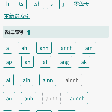
h
ts
tsh
s
j
零聲母
重新選索引
韻母索引
¶
a
ah
ann
annh
am
ap
an
at
ang
ak
ai
aih
ainn
ainnh
au
auh
aunn
aunnh