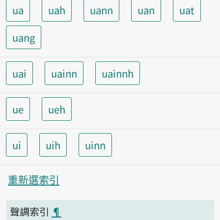
ua
uah
uann
uan
uat
uang
uai
uainn
uainnh
ue
ueh
ui
uih
uinn
重新選索引
聲調索引
¶