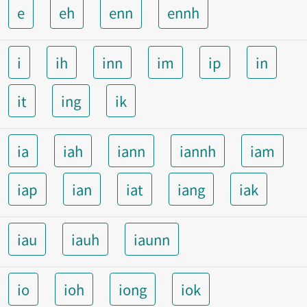
e
eh
enn
ennh
i
ih
inn
im
ip
in
it
ing
ik
ia
iah
iann
iannh
iam
iap
ian
iat
iang
iak
iau
iauh
iaunn
io
ioh
iong
iok