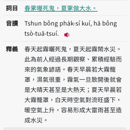
詞目
春雺曝死鬼，夏雺做大水。
音讀
Tshun bông pha̍k-sí kuí, hā bông
tsò-tuā-tsuí.
播放音讀Tshun bông pha̍k-
釋義
春天起霧曬死鬼，夏天起霧鬧水災。
此為前人經過長期觀察、累積經驗而
來的氣象諺語。春天早晨若大霧籠
罩，濕氣很重，霧氣一旦散開後就會
是大晴天甚至是大熱天；夏天早晨若
大霧籠罩，白天時空氣對流旺盛下，
暖空氣上升，容易形成大雷雨甚至造
成水災。