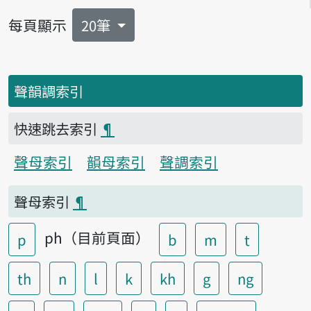
每頁顯示
20筆
聲韻調索引
快速跳去索引
¶
聲母索引
韻母索引
聲調索引
聲母索引
¶
ph（目前頁面）
p
b
m
t
th
n
l
k
kh
g
ng