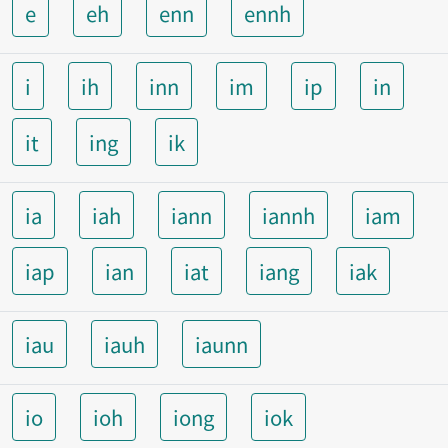
e
eh
enn
ennh
i
ih
inn
im
ip
in
it
ing
ik
ia
iah
iann
iannh
iam
iap
ian
iat
iang
iak
iau
iauh
iaunn
io
ioh
iong
iok