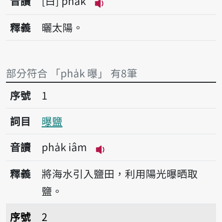
音讀
白
pha̍k
播放音讀pha̍k
釋義
曬太陽。
部分符合 「pha̍k 曝」 有8筆
序號1曝鹽
序號
1
詞目
曝鹽
音讀
pha̍k iâm
播放音讀pha̍k iâm
釋義
將海水引入鹽田，利用陽光曝晒取
鹽。
序號2曝日
序號
2