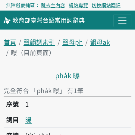
無障礙便捷區：
跳去主內容
網站導覽
切換網站翻譯
教育部
臺灣台語
常用詞
辭典
首頁
聲韻調索引
聲母ph
韻母ak
曝（目前頁面）
pha̍k 曝
主內容區塊
完全符合 「pha̍k 曝」 有1筆
序號1曝
序號
1
詞目
曝