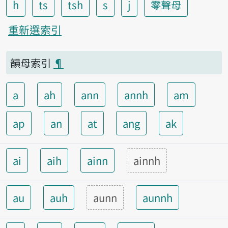
h
ts
tsh
s
j
零聲母
重新選索引
韻母索引
¶
a
ah
ann
annh
am
ap
an
at
ang
ak
ai
aih
ainn
ainnh
au
auh
aunn
aunnh