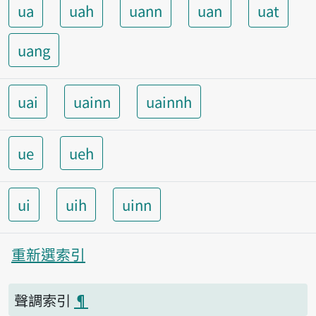
ua
uah
uann
uan
uat
uang
uai
uainn
uainnh
ue
ueh
ui
uih
uinn
重新選索引
聲調索引
¶