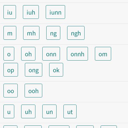
iu
iuh
iunn
m
mh
ng
ngh
o
oh
onn
onnh
om
op
ong
ok
oo
ooh
u
uh
un
ut