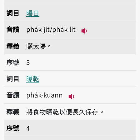
詞目
曝日
音讀
pha̍k-ji̍t/pha̍k-li̍t
播放音讀pha̍k-ji̍t/pha̍
釋義
曬太陽。
序號3曝乾
序號
3
詞目
曝乾
音讀
pha̍k-kuann
播放音讀pha̍k-kuann
釋義
將食物晒乾以便長久保存。
序號4曝粟
序號
4