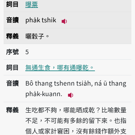
詞目
曝粟
音讀
pha̍k tshik
播放音讀pha̍k tshik
釋義
曬穀子。
序號5無通生食，哪有通曝乾。
序號
5
詞目
無通生食，哪有通曝乾。
音讀
Bô thang tshenn tsia̍h, ná ū thang
pha̍k-kuann.
播放音讀Bô thang tshenn t
釋義
生吃都不夠，哪能晒成乾？比喻數量
不足，不可能有多餘的留下來。也指
個人或家計窘困，沒有餘錢作額外支