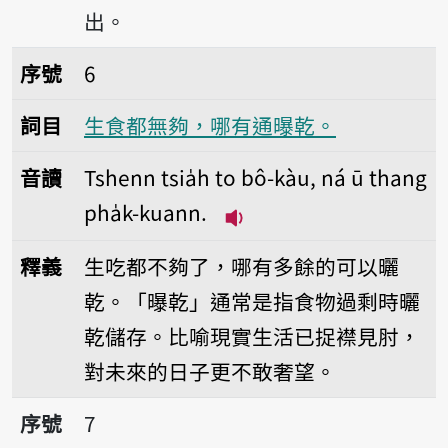
出。
序號6生食都無夠，哪有通曝乾。
序號
6
詞目
生食都無夠，哪有通曝乾。
音讀
Tshenn tsia̍h to bô-kàu, ná ū thang
pha̍k-kuann.
播放音讀Tshenn tsia̍h to 
釋義
生吃都不夠了，哪有多餘的可以曬
乾。「曝乾」通常是指食物過剩時曬
乾儲存。比喻現實生活已捉襟見肘，
對未來的日子更不敢奢望。
序號7春雺曝死鬼，夏雺做大水。
序號
7