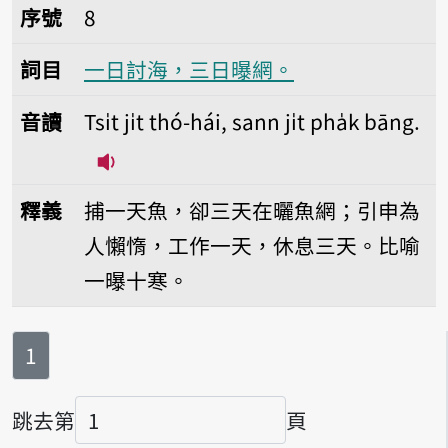
序號8一日討海，三日曝網。
序號
8
詞目
一日討海，三日曝網。
音讀
Tsi̍t ji̍t thó-hái, sann ji̍t pha̍k bāng.
播放音讀Tsi̍t ji̍t thó-hái, sann ji̍t pha̍
釋義
捕一天魚，卻三天在曬魚網；引申為
人懶惰，工作一天，休息三天。比喻
一曝十寒。
第
頁
1
跳去第
頁
頁碼