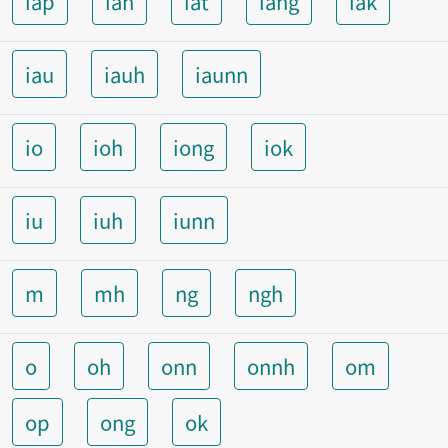
iap
ian
iat
iang
iak
iau
iauh
iaunn
io
ioh
iong
iok
iu
iuh
iunn
m
mh
ng
ngh
o
oh
onn
onnh
om
op
ong
ok