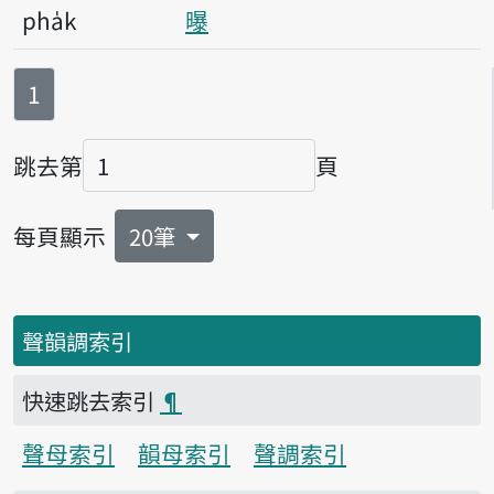
pha̍k
曝
第
頁
1
跳去第
頁
頁碼
每頁顯示
20筆
聲韻調索引
快速跳去索引
¶
聲母索引
韻母索引
聲調索引