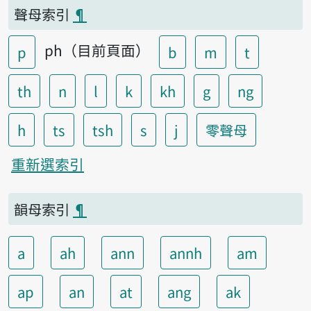
聲母索引
¶
ph（目前頁面）
p
b
m
t
th
n
l
k
kh
g
ng
h
ts
tsh
s
j
零聲母
重新選索引
韻母索引
¶
a
ah
ann
annh
am
ap
an
at
ang
ak