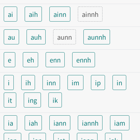
ai
aih
ainn
ainnh
au
auh
aunn
aunnh
e
eh
enn
ennh
i
ih
inn
im
ip
in
it
ing
ik
ia
iah
iann
iannh
iam