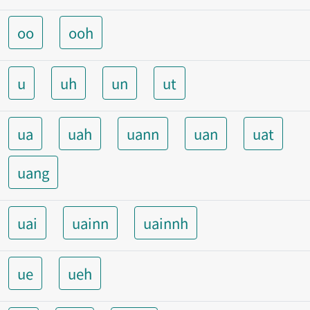
oo
ooh
u
uh
un
ut
ua
uah
uann
uan
uat
uang
uai
uainn
uainnh
ue
ueh