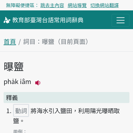
無障礙便捷區：
跳去主內容
網站導覽
切換網站翻譯
教育部
臺灣台語
常用詞
辭典
首頁
詞目：曝鹽（目前頁面）
曝鹽
主內容區塊
pha̍k iâm
播放主音讀pha̍k iâm
釋義
動詞
將海水引入鹽田，利用陽光曝晒取
鹽。
第1項釋義的
用例：