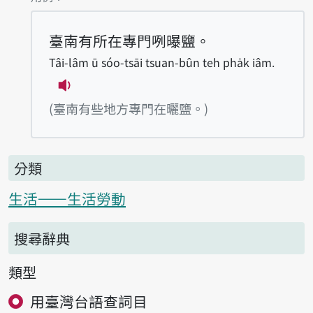
臺南有所在專門咧曝鹽。
Tâi-lâm ū sóo-tsāi tsuan-bûn teh pha̍k iâm.
播放例句Tâi-lâm ū sóo-tsāi tsuan-bûn t
(臺南有些地方專門在曬鹽。)
分類
生活——生活勞動
搜尋辭典
類型
用臺灣台語查詞目