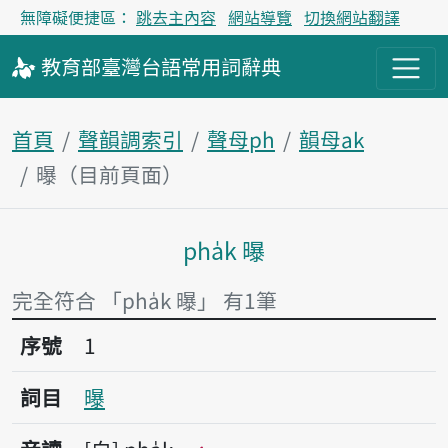
無障礙便捷區：
跳去主內容
網站導覽
切換網站翻譯
教育部
臺灣台語
常用詞
辭典
首頁
聲韻調索引
聲母ph
韻母ak
曝（目前頁面）
pha̍k 曝
主內容區塊
完全符合 「pha̍k 曝」 有1筆
序號1曝
序號
1
詞目
曝