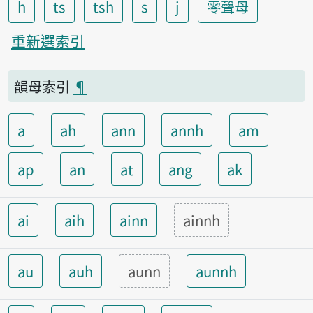
h
ts
tsh
s
j
零聲母
重新選索引
韻母索引
¶
a
ah
ann
annh
am
ap
an
at
ang
ak
ai
aih
ainn
ainnh
au
auh
aunn
aunnh