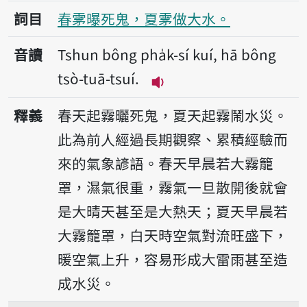
詞目
春雺曝死鬼，夏雺做大水。
音讀
Tshun bông pha̍k-sí kuí, hā bông
tsò-tuā-tsuí.
播放音讀Tshun bông pha̍k-
釋義
春天起霧曬死鬼，夏天起霧鬧水災。
此為前人經過長期觀察、累積經驗而
來的氣象諺語。春天早晨若大霧籠
罩，濕氣很重，霧氣一旦散開後就會
是大晴天甚至是大熱天；夏天早晨若
大霧籠罩，白天時空氣對流旺盛下，
暖空氣上升，容易形成大雷雨甚至造
成水災。