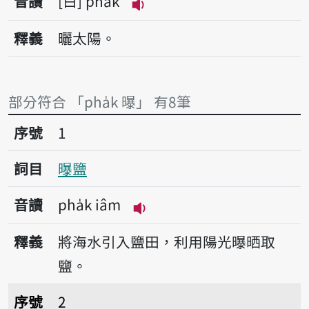
音讀
白
pha̍k
播放音讀pha̍k
釋義
曬太陽。
部分符合 「pha̍k 曝」 有8筆
序號1曝鹽
序號
1
詞目
曝鹽
音讀
pha̍k iâm
播放音讀pha̍k iâm
釋義
將海水引入鹽田，利用陽光曝晒取
鹽。
序號2曝日
序號
2