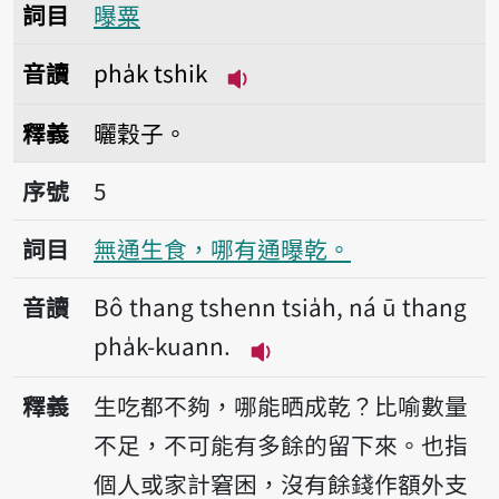
詞目
曝粟
音讀
pha̍k tshik
播放音讀pha̍k tshik
釋義
曬穀子。
序號5無通生食，哪有通曝乾。
序號
5
詞目
無通生食，哪有通曝乾。
音讀
Bô thang tshenn tsia̍h, ná ū thang
pha̍k-kuann.
播放音讀Bô thang tshenn t
釋義
生吃都不夠，哪能晒成乾？比喻數量
不足，不可能有多餘的留下來。也指
個人或家計窘困，沒有餘錢作額外支