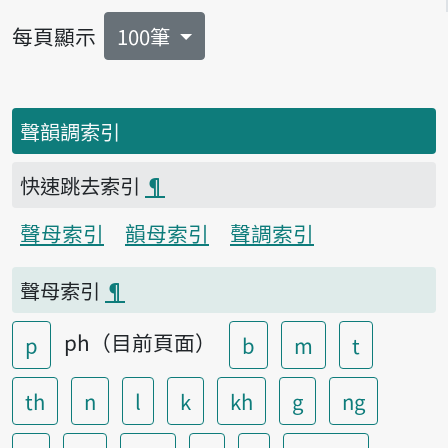
每頁顯示
100筆
聲韻調索引
快速跳去索引
¶
聲母索引
韻母索引
聲調索引
聲母索引
¶
ph（目前頁面）
p
b
m
t
th
n
l
k
kh
g
ng