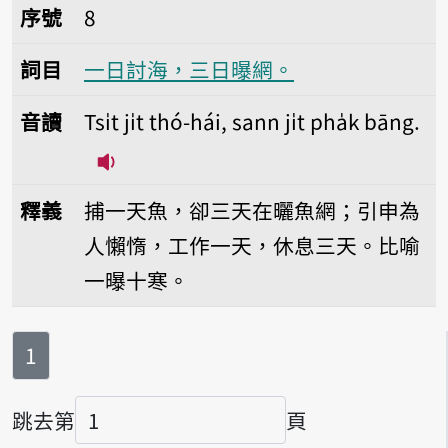
序號8一日討海，三日曝網。
序號
8
詞目
一日討海，三日曝網。
音讀
Tsi̍t ji̍t thó-hái, sann ji̍t pha̍k bāng.
播放音讀Tsi̍t ji̍t thó-hái, sann ji̍t pha̍
釋義
捕一天魚，卻三天在曬魚網；引申為
人懶惰，工作一天，休息三天。比喻
一曝十寒。
第
頁
1
跳去第
頁
頁碼