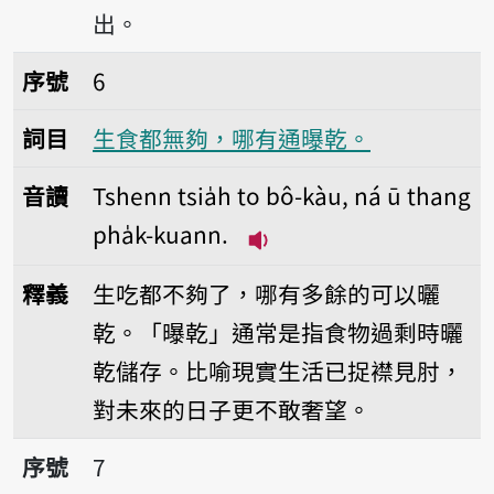
出。
序號6生食都無夠，哪有通曝乾。
序號
6
詞目
生食都無夠，哪有通曝乾。
音讀
Tshenn tsia̍h to bô-kàu, ná ū thang
pha̍k-kuann.
播放音讀Tshenn tsia̍h to 
釋義
生吃都不夠了，哪有多餘的可以曬
乾。「曝乾」通常是指食物過剩時曬
乾儲存。比喻現實生活已捉襟見肘，
對未來的日子更不敢奢望。
序號7春雺曝死鬼，夏雺做大水。
序號
7