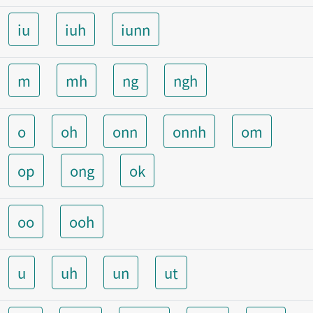
iu
iuh
iunn
m
mh
ng
ngh
o
oh
onn
onnh
om
op
ong
ok
oo
ooh
u
uh
un
ut