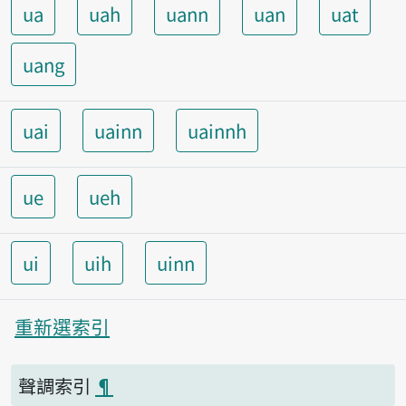
ua
uah
uann
uan
uat
uang
uai
uainn
uainnh
ue
ueh
ui
uih
uinn
重新選索引
聲調索引
¶