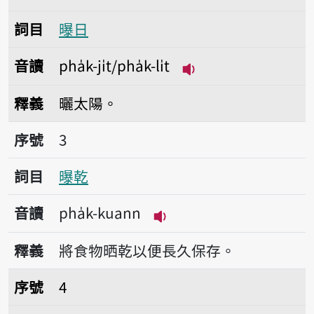
詞目
曝日
音讀
pha̍k-ji̍t/pha̍k-li̍t
播放音讀pha̍k-ji̍t/pha̍
釋義
曬太陽。
序號3曝乾
序號
3
詞目
曝乾
音讀
pha̍k-kuann
播放音讀pha̍k-kuann
釋義
將食物晒乾以便長久保存。
序號4曝粟
序號
4