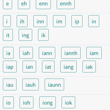
e
eh
enn
ennh
i
ih
inn
im
ip
in
it
ing
ik
ia
iah
iann
iannh
iam
iap
ian
iat
iang
iak
iau
iauh
iaunn
io
ioh
iong
iok