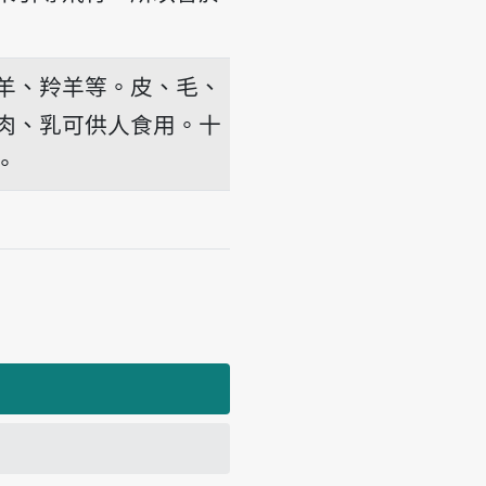
羊、羚羊等。皮、毛、
肉、乳可供人食用。十
。