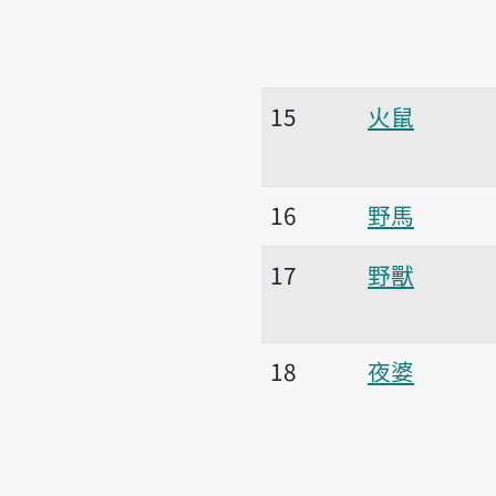
15
火鼠
16
野馬
17
野獸
18
夜婆