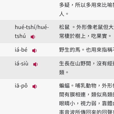
多疑，所以多用來比喻
人。
hué-tshí/hué-
松鼠 。外形像老鼠但
tshú
常棲於樹上，吃果實。
播放音讀hué-tshí/hué-tshú
iá-bé
野生的馬。也用來指稱
播放音讀iá-bé
iá-siù
生長在山野間，沒有經
播放音讀iá-siù
類。
iā-pô
蝙蝠。哺乳動物，外形
播放音讀iā-pô
間有膜相連，類似鳥類
眼睛小，視力弱，靠體
率音波所傳回來的回聲