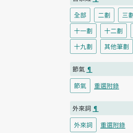
全部
二劃
三
十一劃
十二劃
十九劃
其他筆劃
節氣
¶
節氣
重選附錄
外來詞
¶
外來詞
重選附錄