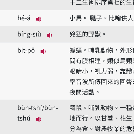
十二生肖排序第七的生
bé-á
小馬。
腿子。比喻供人
播放音讀bé-á
bíng-siù
兇猛的野獸。
播放音讀bíng-siù
bi̍t-pô
蝙蝠。哺乳動物，外形
播放音讀bi̍t-pô
間有膜相連，類似鳥類
眼睛小，視力弱，靠體
率音波所傳回來的回聲
夜間活動。
bùn-tshí/bùn-
鼴鼠。哺乳動物。一種
tshú
地而行。以甘薯、花生
播放音讀bùn-tshí/bùn-tshú
分為食。對農牧業的危