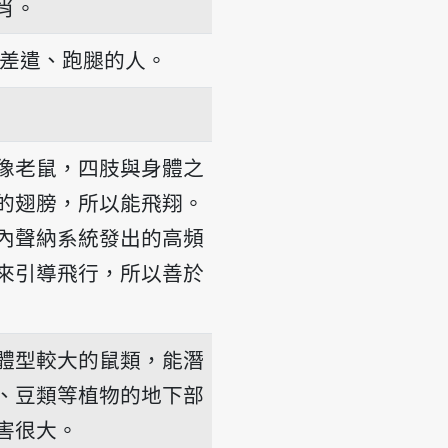
肖。
差遣、跑腿的人。
像老鼠，四肢與身體之
的翅膀，所以能飛翔。
內聲納系統發出的高頻
來引導飛行，所以善於
體型較大的鼠類，能潛
、豆類等植物的地下部
害很大。