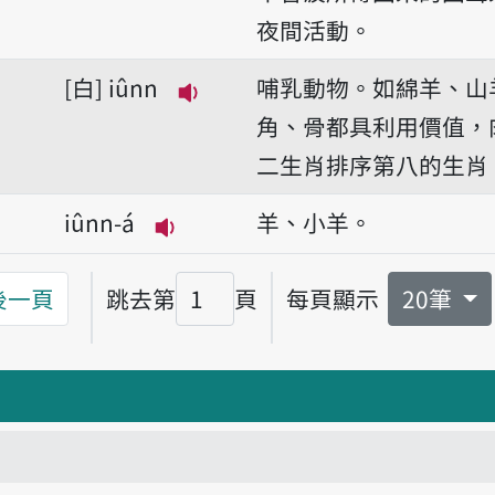
夜間活動。
白
iûnn
哺乳動物。如綿羊、山
播放音讀iûnn
角、骨都具利用價值，
二生肖排序第八的生肖
iûnn-á
羊、小羊。
播放音讀iûnn-á
後一頁
跳去第
頁
每頁顯示
20筆
頁碼