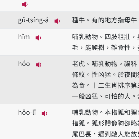
播放音讀gû-ling/gû-ni
gû-tsíng-á
種牛。有的地方指母牛
播放音讀gû-tsíng-á
hîm
哺乳動物。四肢粗壯，
播放音讀hîm
毛，能爬樹，雜食性，
hóo
老虎。哺乳動物。貓科
播放音讀hóo
條紋。性凶猛。於夜間
為食。十二生肖排序第
一般凶猛、可怕的人。
hôo-lî
哺乳動物。本指狐和狸
播放音讀hôo-lî
指狐。狐形體像狗卻略
尾巴長，遇到敵人能放