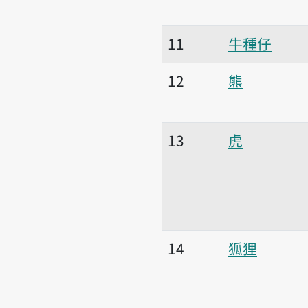
11
牛種仔
12
熊
13
虎
14
狐狸