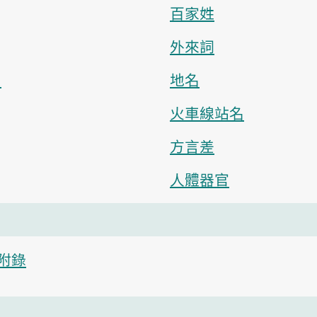
百家姓
外來詞
）
地名
火車線站名
方言差
人體器官
附錄