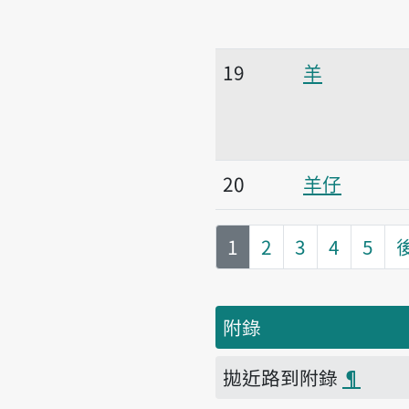
19
羊
20
羊仔
第
頁
1
2
3
4
5
附錄
拋近路到附錄
¶