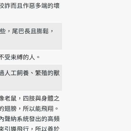
狡詐而且作惡多端的壞
大些，尾巴長且膨鬆，
不受束縛的人。
過人工飼養、繁殖的獸
像老鼠，四肢與身體之
的翅膀，所以能飛翔。
內聲納系統發出的高頻
來引導飛行，所以善於