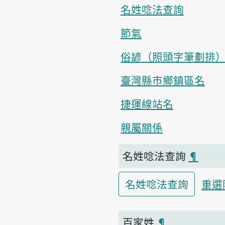
名姓唸法查詢
節氣
俗諺（照頭字筆劃排
臺灣縣市鄉鎮區名
捷運線站名
親屬關係
名姓唸法查詢
¶
名姓唸法查詢
重選
百家姓
¶