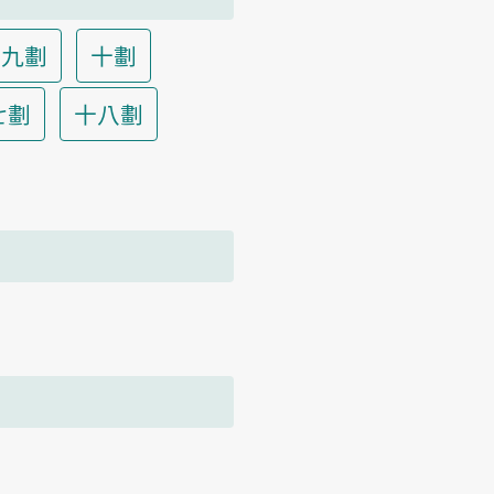
九劃
十劃
七劃
十八劃