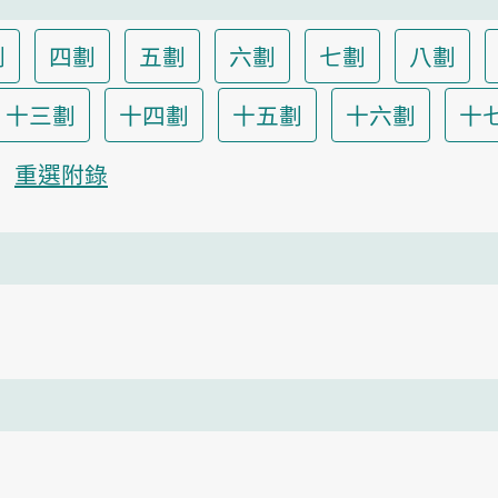
劃
四劃
五劃
六劃
七劃
八劃
十三劃
十四劃
十五劃
十六劃
十
重選附錄