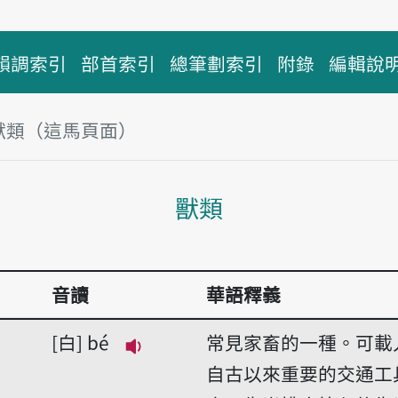
韻調索引
部首索引
總筆劃索引
附錄
編輯說
獸類（這馬頁面）
主內容區
獸類
音讀
華語釋義
白
bé
常見家畜的一種。可載
播放音讀bé
自古以來重要的交通工