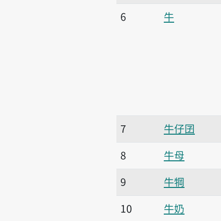
6
牛
7
牛仔囝
8
牛母
9
牛犅
10
牛奶