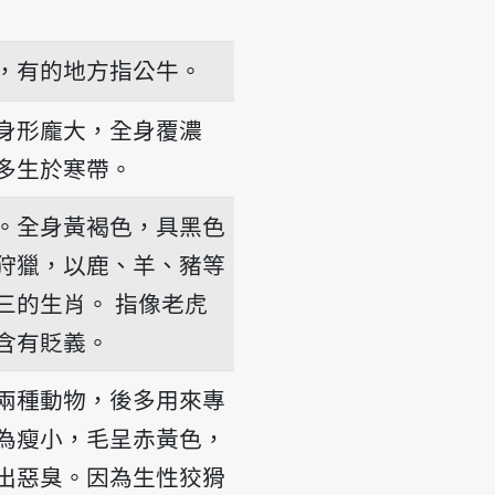
，有的地方指公牛。
身形龐大，全身覆濃
多生於寒帶。
。全身黃褐色，具黑色
狩獵，以鹿、羊、豬等
三的生肖。
指像老虎
含有貶義。
兩種動物，後多用來專
為瘦小，毛呈赤黃色，
出惡臭。因為生性狡猾