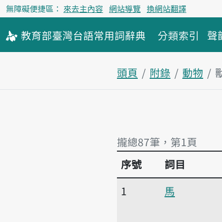
無障礙便捷區：
來去主內容
網站導覽
換網站翻譯
教育部
臺灣台語
常用詞
辭典
分類索引
聲
頭頁
附錄
動物
攏總87筆，第1頁
序號
詞目
攏總87筆，第1頁
1
馬