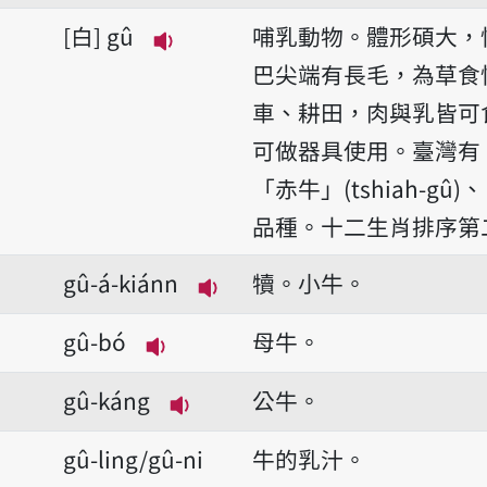
白
gû
哺乳動物。體形碩大，
播放音讀gû
巴尖端有長毛，為草食
車、耕田，肉與乳皆可
可做器具使用。臺灣有「水牛
「赤牛」(tshiah-gû)、
品種。十二生肖排序第
gû-á-kiánn
犢。小牛。
播放音讀gû-á-kiánn
gû-bó
母牛。
播放音讀gû-bó
gû-káng
公牛。
播放音讀gû-káng
gû-ling/gû-ni
牛的乳汁。