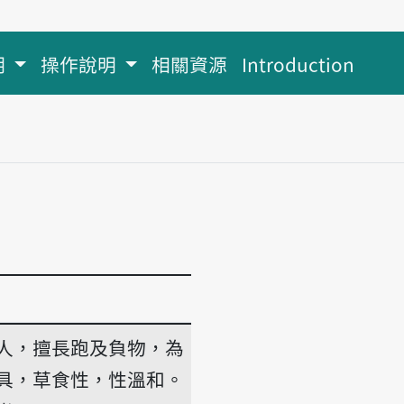
明
操作說明
相關資源
Introduction
人，擅長跑及負物，為
具，草食性，性溫和。