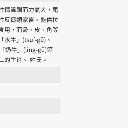
性情溫馴而力氣大，尾
性反芻類家畜。能供拉
食用，而骨、皮、角等
」(tsuí-gû)、
「奶牛」(ling-gû)等
二的生肖。
姓氏。