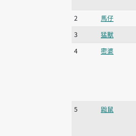
2
馬仔
3
猛獸
4
密婆
5
鼢鼠