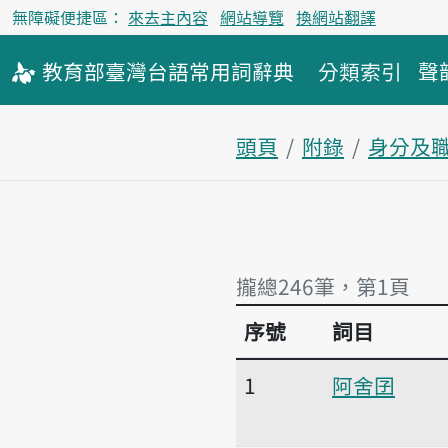
無障礙便捷區：
來去主內容
網站導覽
換網站翻譯
教育部
臺灣台語
常用詞
辭典
分類索引
聲
頭頁
附錄
身分及
攏總246筆，第1頁
序號
詞目
攏總246筆，第1頁
1
阿舍囝