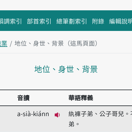
韻調索引
部首索引
總筆劃索引
附錄
編輯說
職業
地位、身世、背景（這馬頁面）
主內容區
地位、身世、背景
音讀
華語釋義
a-sià-kiánn
紈褲子弟、公子哥兒。
播放音讀a-sià-kiánn
弟。