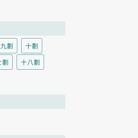
九劃
十劃
七劃
十八劃