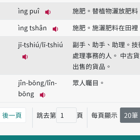
ìng puî
施肥。替植物灑放肥料
播放音讀ìng puî
ìng tshân
施肥。施灑肥料在田裡
播放音讀ìng tshân
jī-tshiú/lī-tshiú
副手、助手、助理。技
處理事務的人。
中古貨
播放音讀jī-tshiú/lī-tshiú
出售的貨品。
jîn-bōng/lîn-
眾人矚目。
bōng
播放音讀jîn-bōng/lîn-bōng
後一頁
跳去第
頁
每頁顯示
20筆
頁碼