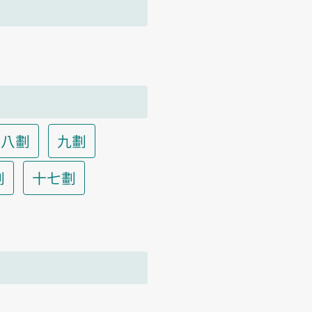
八劃
九劃
劃
十七劃