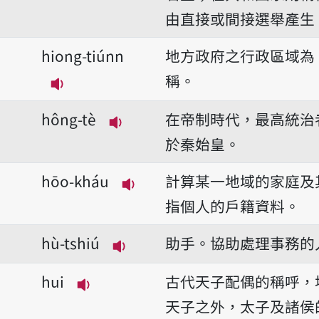
由直接或間接選舉產生
hiong-tiúnn
地方政府之行政區域為
稱。
播放音讀hiong-tiúnn
hông-tè
在帝制時代，最高統治
播放音讀hông-tè
於秦始皇。
hōo-kháu
計算某一地域的家庭及
播放音讀hōo-kháu
指個人的戶籍資料。
hù-tshiú
助手。協助處理事務的
播放音讀hù-tshiú
hui
古代天子配偶的稱呼，
播放音讀hui
天子之外，太子及諸侯