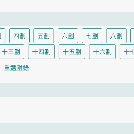
劃
四劃
五劃
六劃
七劃
八劃
十三劃
十四劃
十五劃
十六劃
十
重選附錄