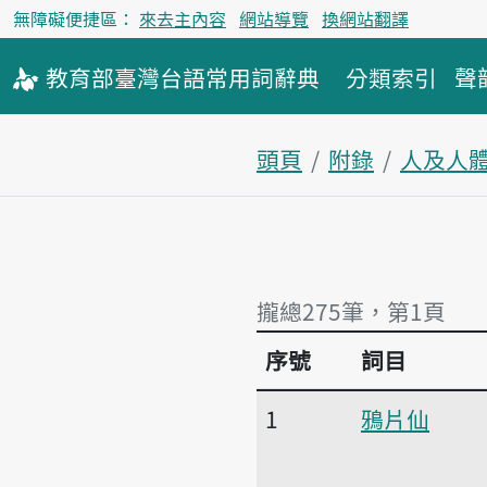
無障礙便捷區：
來去主內容
網站導覽
換網站翻譯
教育部
臺灣台語
常用詞
辭典
分類索引
聲
頭頁
附錄
人及人
攏總275筆，第1頁
序號
詞目
攏總275筆，第1頁
1
鴉片仙