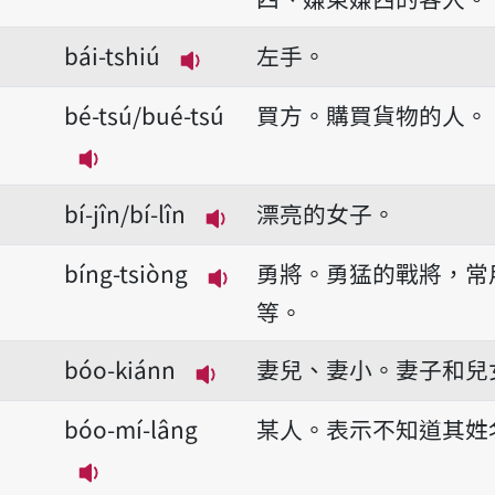
bái-tshiú
左手。
播放音讀bái-tshiú
bé-tsú/bué-tsú
買方。購買貨物的人。
播放音讀bé-tsú/bué-tsú
bí-jîn/bí-lîn
漂亮的女子。
播放音讀bí-jîn/bí-lîn
bíng-tsiòng
勇將。勇猛的戰將，常
播放音讀bíng-tsiòng
等。
bóo-kiánn
妻兒、妻小。妻子和兒
播放音讀bóo-kiánn
bóo-mí-lâng
某人。表示不知道其姓