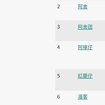
2
阿舍
3
阿舍囝
4
阿啄仔
5
紅嬰仔
6
漚客