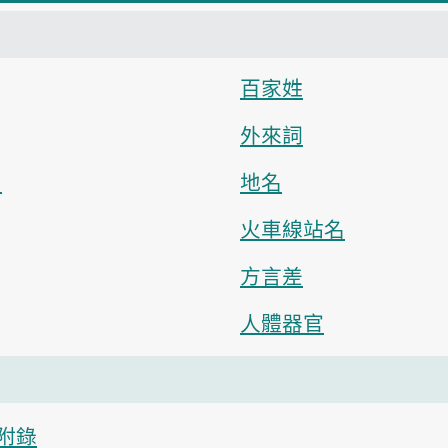
百家姓
外來詞
）
地名
火車線站名
方言差
人體器官
附錄