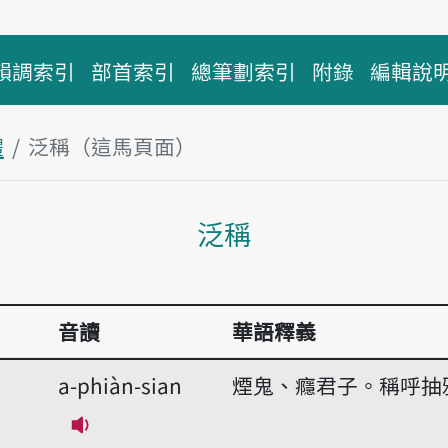
韻調索引
部首索引
總筆劃索引
附錄
編輯說
體
泛稱（這馬頁面）
主內容區
泛稱
音讀
華語釋義
a-phiàn-sian
煙鬼、癮君子。稱呼抽