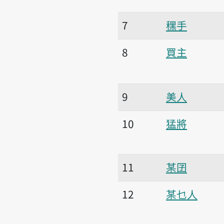
7
䆀手
8
買主
9
美人
10
猛將
11
某囝
12
某乜人