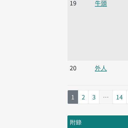
19
牛頭
20
外人
第
頁
1
2
3
…
14
附錄