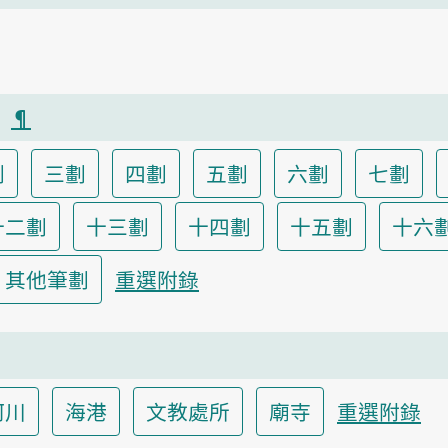
）
¶
劃
三劃
四劃
五劃
六劃
七劃
十二劃
十三劃
十四劃
十五劃
十六
其他筆劃
重選附錄
河川
海港
文教處所
廟寺
重選附錄