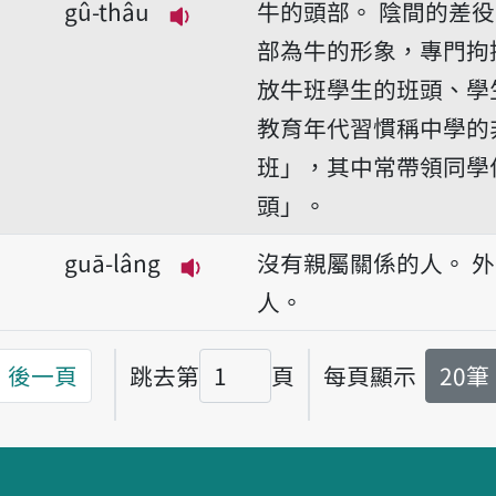
gû-thâu
牛的頭部。
陰間的差役
播放音讀gû-thâu
部為牛的形象，專門拘
放牛班學生的班頭、學
教育年代習慣稱中學的
班」，其中常帶領同學
頭」。
guā-lâng
沒有親屬關係的人。
外
播放音讀guā-lâng
人。
後一頁
跳去第
頁
每頁顯示
20筆
頁碼