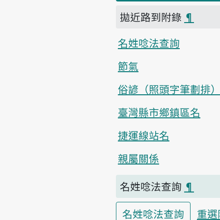
拋近路到附錄
¶
名姓唸法查詢
節氣
俗諺（照頭字筆劃排
臺灣縣市鄉鎮區名
捷運線站名
親屬關係
名姓唸法查詢
¶
名姓唸法查詢
重選