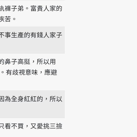
紈褲子弟。富貴人家的
疾苦。
不事生產的有錢人家子
的鼻子高挺，所以用
洋人。有歧視意味，應避
因為全身紅紅的，所以
只看不買，又愛挑三撿