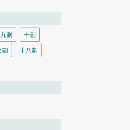
九劃
十劃
七劃
十八劃