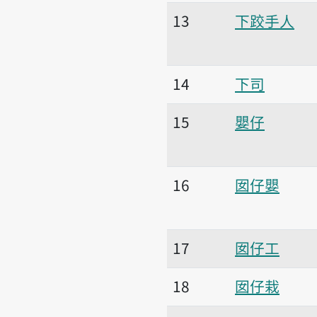
13
下跤手人
14
下司
15
嬰仔
16
囡仔嬰
17
囡仔工
18
囡仔栽