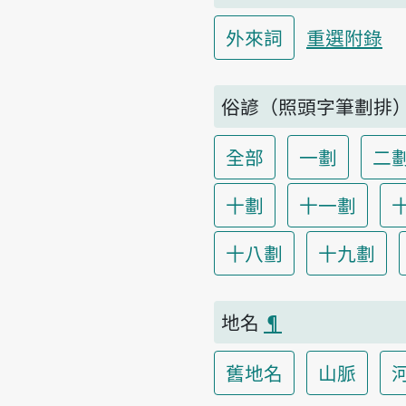
外來詞
重選附錄
俗諺（照頭字筆劃排
全部
一劃
二
十劃
十一劃
十八劃
十九劃
地名
¶
舊地名
山脈