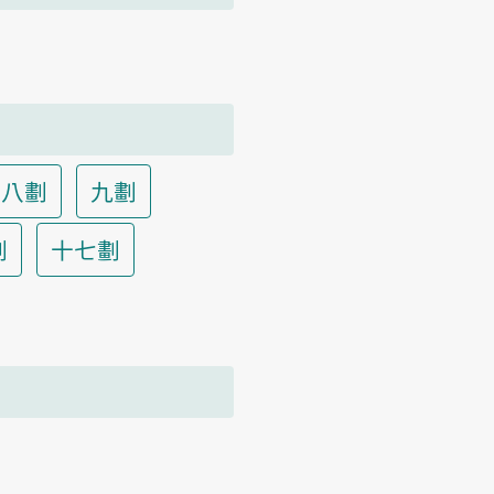
八劃
九劃
劃
十七劃