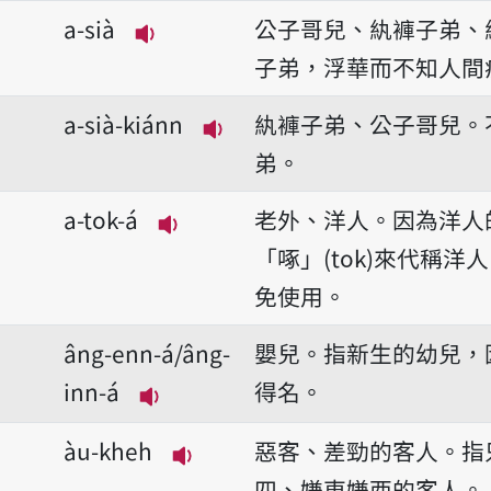
播放音讀a-phiàn-sian
a-sià
公子哥兒、紈褲子弟、
播放音讀a-sià
子弟，浮華而不知人間
a-sià-kiánn
紈褲子弟、公子哥兒。
播放音讀a-sià-kiánn
弟。
a-tok-á
老外、洋人。因為洋人
播放音讀a-tok-á
「啄」(tok)來代稱
免使用。
âng-enn-á/âng-
嬰兒。指新生的幼兒，
inn-á
得名。
播放音讀âng-enn-á/âng-inn-á
àu-kheh
惡客、差勁的客人。指
播放音讀àu-kheh
四、嫌東嫌西的客人。