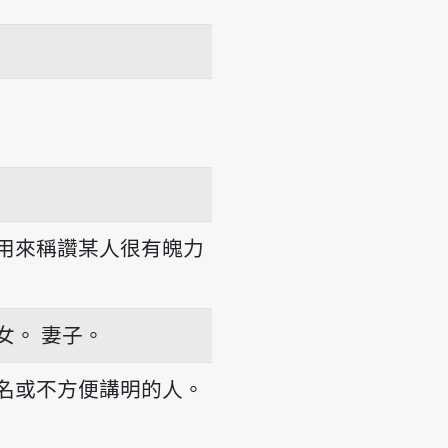
用來稱讚某人很有魄力
女。
妻子。
名或不方便講明的人。