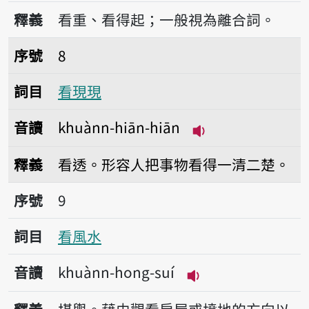
播放音讀khuànn-ē-khí
釋義
看重、看得起；一般視為離合詞。
序號8看現現
序號
8
詞目
看現現
音讀
khuànn-hiān-hiān
播放音讀khuànn-hi
釋義
看透。形容人把事物看得一清二楚。
序號9看風水
序號
9
詞目
看風水
音讀
khuànn-hong-suí
播放音讀khuànn-ho