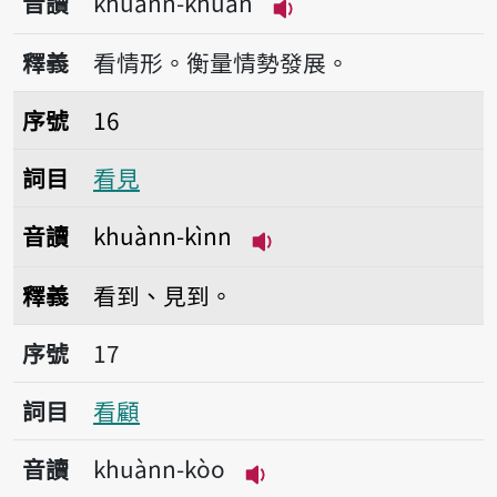
音讀
khuànn-khuán
播放音讀khuànn-khu
釋義
看情形。衡量情勢發展。
序號16看見
序號
16
詞目
看見
音讀
khuànn-kìnn
播放音讀khuànn-kìnn
釋義
看到、見到。
序號17看顧
序號
17
詞目
看顧
音讀
khuànn-kòo