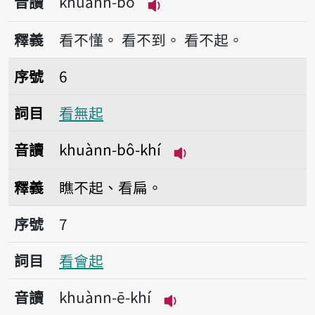
音讀
khuànn-bô
播放音讀khuànn-bô
釋義
看不懂。
看不到。
看不起。
序號6看無起
序號
6
詞目
看無起
音讀
khuànn-bô-khí
播放音讀khuànn-bô-
釋義
瞧不起、看扁。
序號7看會起
序號
7
詞目
看會起
音讀
khuànn-ē-khí