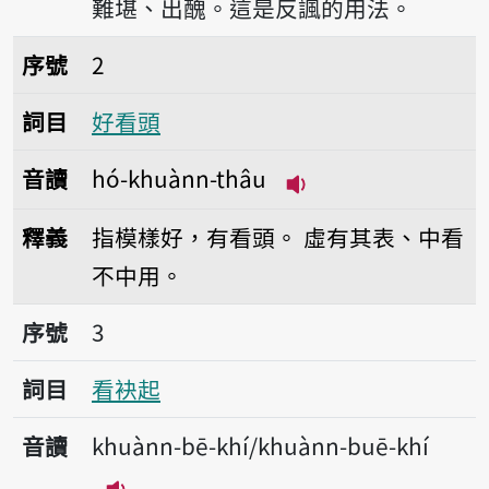
難堪、出醜。這是反諷的用法。
序號2好看頭
序號
2
詞目
好看頭
音讀
hó-khuànn-thâu
播放音讀hó-khuànn
釋義
指模樣好，有看頭。
虛有其表、中看
不中用。
序號3看袂起
序號
3
詞目
看袂起
音讀
khuànn-bē-khí/khuànn-buē-khí