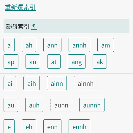
重新選索引
韻母索引
¶
a
ah
ann
annh
am
ap
an
at
ang
ak
ai
aih
ainn
ainnh
au
auh
aunn
aunnh
e
eh
enn
ennh