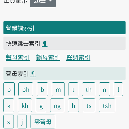
每頁顯示
20筆
聲韻調索引
快速跳去索引
¶
聲母索引
韻母索引
聲調索引
聲母索引
¶
p
ph
b
m
t
th
n
l
k
kh
g
ng
h
ts
tsh
s
j
零聲母