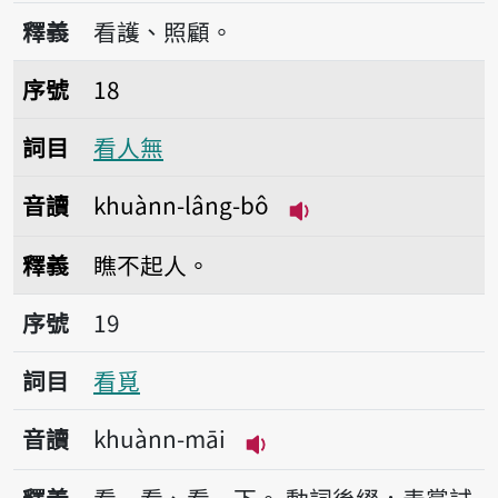
播放音讀khuànn-kòo
釋義
看護、照顧。
序號18看人無
序號
18
詞目
看人無
音讀
khuànn-lâng-bô
播放音讀khuànn-lân
釋義
瞧不起人。
序號19看覓
序號
19
詞目
看覓
音讀
khuànn-māi
播放音讀khuànn-māi