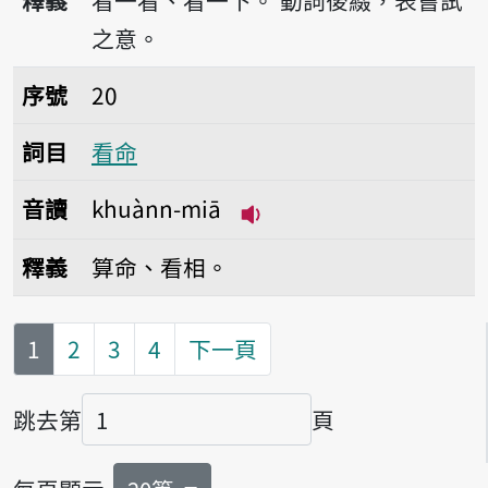
釋義
看一看、看一下。
動詞後綴，表嘗試
之意。
序號20看命
序號
20
詞目
看命
音讀
khuànn-miā
播放音讀khuànn-miā
釋義
算命、看相。
第
頁
1
2
3
4
下一頁
跳去第
頁
頁碼