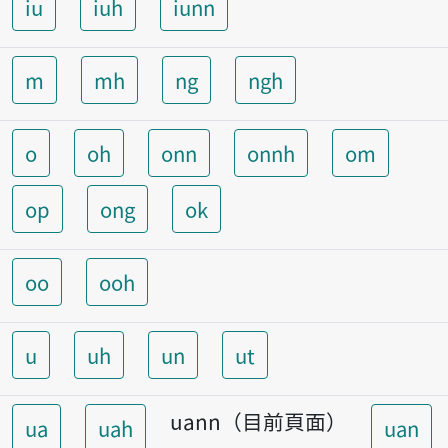
iu
iuh
iunn
m
mh
ng
ngh
o
oh
onn
onnh
om
op
ong
ok
oo
ooh
u
uh
un
ut
uann（目前頁面）
ua
uah
uan