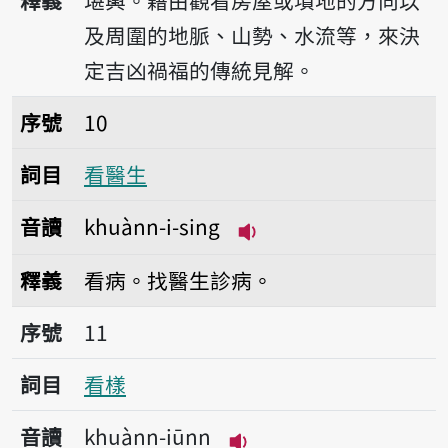
釋義
堪輿。藉由觀看房屋或墳地的方向以
及周圍的地脈、山勢、水流等，來決
定吉凶禍福的傳統見解。
序號10看醫生
序號
10
詞目
看醫生
音讀
khuànn-i-sing
播放音讀khuànn-i-sin
釋義
看病。找醫生診病。
序號11看樣
序號
11
詞目
看樣
音讀
khuànn-iūnn