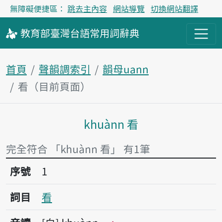
無障礙便捷區：
跳去主內容
網站導覽
切換網站翻譯
教育部
臺灣台語
常用詞
辭典
首頁
聲韻調索引
韻母uann
看（目前頁面）
khuànn 看
主內容區塊
完全符合 「khuànn 看」 有1筆
序號1看
序號
1
詞目
看