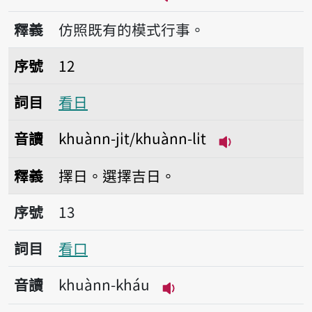
播放音讀khuànn-iūnn
釋義
仿照既有的模式行事。
序號12看日
序號
12
詞目
看日
音讀
khuànn-ji̍t/khuànn-li̍t
播放音讀khuànn-
釋義
擇日。選擇吉日。
序號13看口
序號
13
詞目
看口
音讀
khuànn-kháu
播放音讀khuànn-kháu