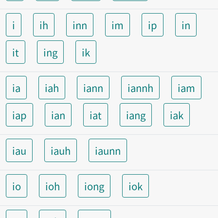
i
ih
inn
im
ip
in
it
ing
ik
ia
iah
iann
iannh
iam
iap
ian
iat
iang
iak
iau
iauh
iaunn
io
ioh
iong
iok