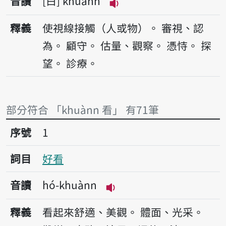
音讀
白
khuànn
播放音讀khuànn
釋義
使視線接觸（人或物）。
審視、認
為。
顧守。
估量、觀察。
憑恃。
探
望。
診療。
部分符合 「khuànn 看」 有71筆
序號1好看
序號
1
詞目
好看
音讀
hó-khuànn
播放音讀hó-khuànn
釋義
看起來舒適、美觀。
體面、光采。