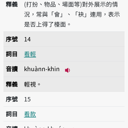
釋義
(打扮、物品、場面等)對外展示的情
況，常與「會」、「袂」連用，表示
是否上得了檯面。
序號14看輕
序號
14
詞目
看輕
音讀
khuànn-khin
播放音讀khuànn-khin
釋義
輕視。
序號15看款
序號
15
詞目
看款