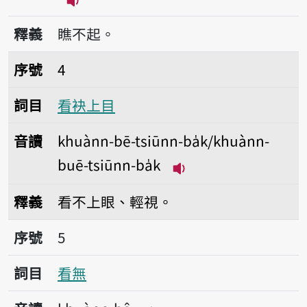
播放音讀khuànn-bē-khí/khuànn-buē-
釋義
瞧不起。
序號4看袂上目
序號
4
詞目
看袂上目
音讀
khuànn-bē-tsiūnn-ba̍k/khuànn-
buē-tsiūnn-ba̍k
播放音讀khuànn-bē-tsi
釋義
看不上眼、輕視。
序號5看無
序號
5
詞目
看無