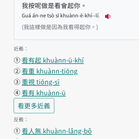
我按呢做是看會起你。
Guá án-ne tsò sī khuànn-ē-khí--lí.
播放例句Guá á
(我這樣做是因為我看得起你。)
第1項釋義的
近義：
①
看有起 khuànn-ū-khí
②
看重 khuànn-tiōng
③
重視 tiōng-sī
④
看有 khuànn-ū
第1項釋義的
看更多
近義
第1項釋義的
反義：
①
看人無 khuànn-lâng-bô