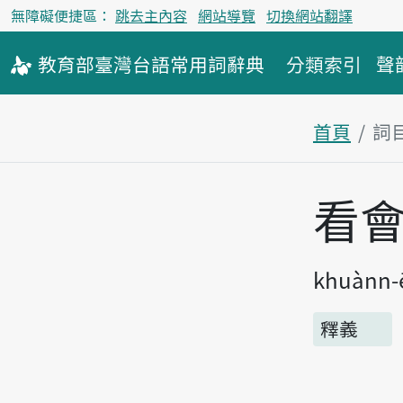
無障礙便捷區：
跳去主內容
網站導覽
切換網站翻譯
教育部
臺灣台語
常用詞
辭典
分類索引
聲
首頁
詞
主內容區
看
khuànn-
釋義