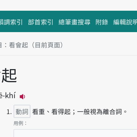
韻調索引
部首索引
總筆畫搜尋
附錄
編輯說
目：看會起（目前頁面）
塊
會起
ē-khí
播放主音讀khuànn-ē-khí
動詞
看重、看得起；一般視為離合詞。
第1項釋義的
用例：