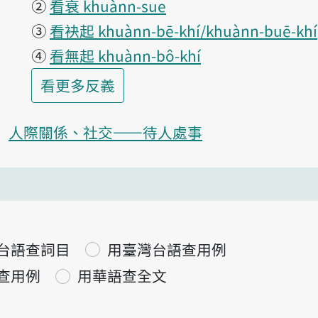
②
看衰 khuànn-sue
③
看袂起 khuànn-bē-khí/khuànn-buē-khí
④
看無起 khuànn-bô-khí
第1項釋義的
看更多
反義
人際關係、社交——待人處事
台語查詞目
用臺灣台語查用例
查用例
用華語查全文