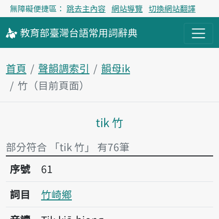
無障礙便捷區：
跳去主內容
網站導覽
切換網站翻譯
教育部
臺灣台語
常用詞
辭典
首頁
聲韻調索引
韻母ik
竹（目前頁面）
tik 竹
主內容區塊
部分符合 「tik 竹」 有76筆
序號61竹崎鄉
序號
61
詞目
竹崎鄉