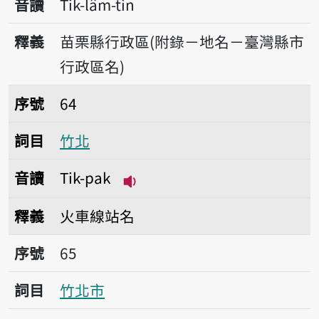
音讀
Tik-lâm-tìn
釋義
苗栗縣行政區(附錄－地名－臺灣縣市
行政區名)
序號64竹北
序號
64
詞目
竹北
音讀
Tik-pak
播放音讀Tik-pak
釋義
火車線站名
序號65竹北市
序號
65
詞目
竹北市