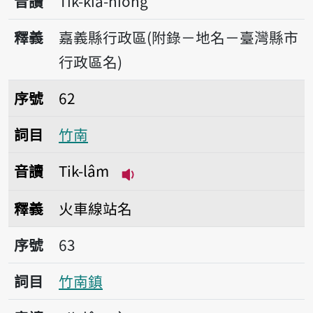
音讀
Tik-kiā-hiong
釋義
嘉義縣行政區(附錄－地名－臺灣縣市
行政區名)
序號62竹南
序號
62
詞目
竹南
音讀
Tik-lâm
播放音讀Tik-lâm
釋義
火車線站名
序號63竹南鎮
序號
63
詞目
竹南鎮