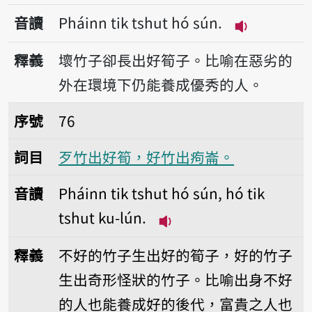
音讀
Pháinn tik tshut hó sún.
播放音讀Pháin
釋義
壞竹子卻長出好筍子。比喻在惡劣的
外在環境下仍能養成優秀的人。
序號76歹竹出好筍，好竹出痀崙。
序號
76
詞目
歹竹出好筍，好竹出痀崙。
音讀
Pháinn tik tshut hó sún, hó tik
tshut ku-lún.
播放音讀Pháinn tik tshut 
釋義
不好的竹子生出好的筍子，好的竹子
生出奇形怪狀的竹子。比喻出身不好
的人也能養成好的後代，富貴之人也