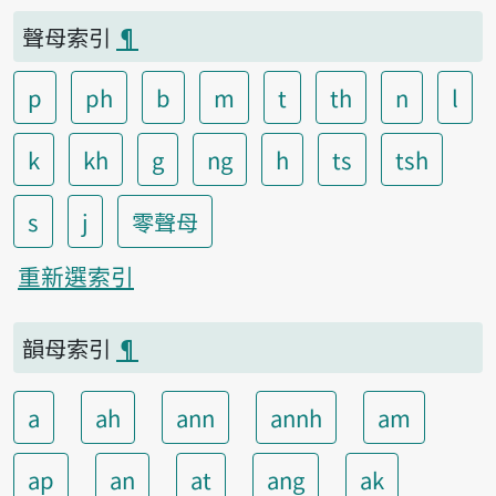
聲母索引
¶
p
ph
b
m
t
th
n
l
k
kh
g
ng
h
ts
tsh
s
j
零聲母
重新選索引
韻母索引
¶
a
ah
ann
annh
am
ap
an
at
ang
ak