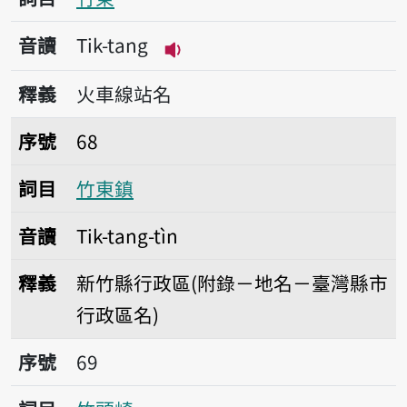
音讀
Tik-tang
播放音讀Tik-tang
釋義
火車線站名
序號68竹東鎮
序號
68
詞目
竹東鎮
音讀
Tik-tang-tìn
釋義
新竹縣行政區(附錄－地名－臺灣縣市
行政區名)
序號69竹頭崎
序號
69