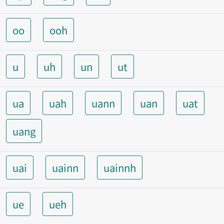
oo
ooh
u
uh
un
ut
ua
uah
uann
uan
uat
uang
uai
uainn
uainnh
ue
ueh