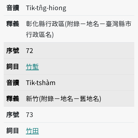
音讀
Tik-tn̂g-hiong
釋義
彰化縣行政區(附錄－地名－臺灣縣市
行政區名)
序號72竹塹
序號
72
詞目
竹塹
音讀
Tik-tshàm
釋義
新竹(附錄－地名－舊地名)
序號73竹田
序號
73
詞目
竹田