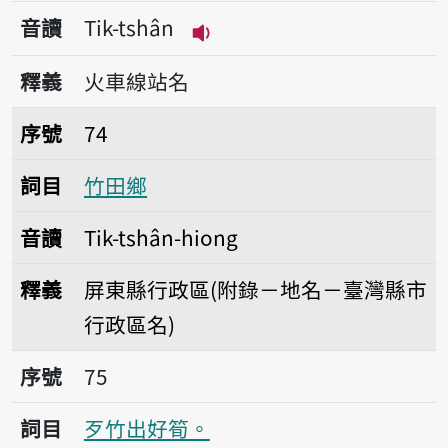
音讀
Tik-tshân
播放音讀Tik-tshân
釋義
火車線站名
序號74竹田鄉
序號
74
詞目
竹田鄉
音讀
Tik-tshân-hiong
釋義
屏東縣行政區(附錄－地名－臺灣縣市
行政區名)
序號75歹竹出好筍。
序號
75
詞目
歹竹出好筍。