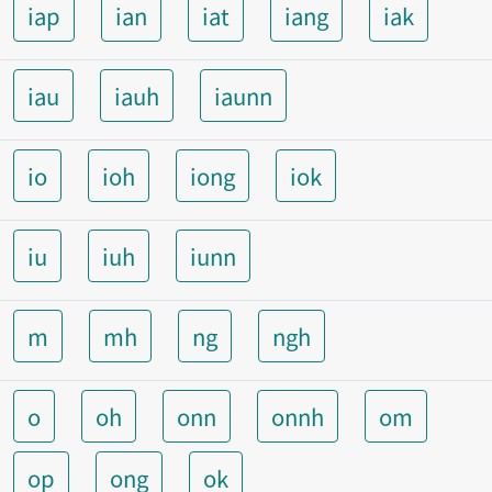
iap
ian
iat
iang
iak
iau
iauh
iaunn
io
ioh
iong
iok
iu
iuh
iunn
m
mh
ng
ngh
o
oh
onn
onnh
om
op
ong
ok