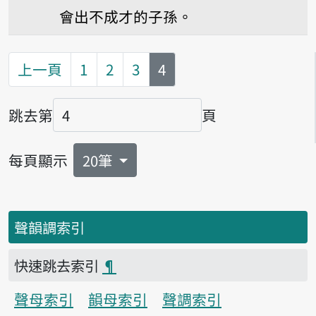
會出不成才的子孫。
第
頁
上一頁
1
2
3
4
跳去第
頁
頁碼
每頁顯示
20筆
聲韻調索引
快速跳去索引
¶
聲母索引
韻母索引
聲調索引