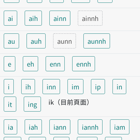
ai
aih
ainn
ainnh
au
auh
aunn
aunnh
e
eh
enn
ennh
i
ih
inn
im
ip
in
ik（目前頁面）
it
ing
ia
iah
iann
iannh
iam