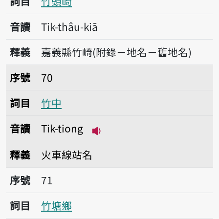
詞目
竹頭崎
音讀
Tik-thâu-kiā
釋義
嘉義縣竹崎(附錄－地名－舊地名)
序號70竹中
序號
70
詞目
竹中
音讀
Tik-tiong
播放音讀Tik-tiong
釋義
火車線站名
序號71竹塘鄉
序號
71
詞目
竹塘鄉