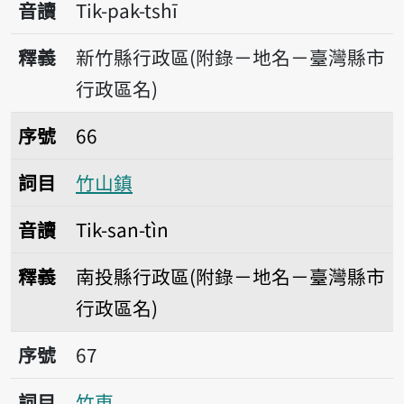
音讀
Tik-pak-tshī
釋義
新竹縣行政區(附錄－地名－臺灣縣市
行政區名)
序號66竹山鎮
序號
66
詞目
竹山鎮
音讀
Tik-san-tìn
釋義
南投縣行政區(附錄－地名－臺灣縣市
行政區名)
序號67竹東
序號
67
詞目
竹東