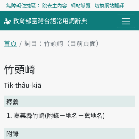
無障礙便捷區：
跳去主內容
網站導覽
切換網站翻譯
教育部
臺灣台語
常用詞
辭典
首頁
詞目：竹頭崎（目前頁面）
竹頭崎
主內容區塊
Tik-thâu-kiā
釋義
嘉義縣竹崎(附錄－地名－舊地名)
附錄