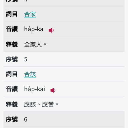
詞目
合家
音讀
ha̍p-ka
播放音讀ha̍p-ka
釋義
全家人。
序號5合該
序號
5
詞目
合該
音讀
ha̍p-kai
播放音讀ha̍p-kai
釋義
應該、應當。
序號6合該然
序號
6