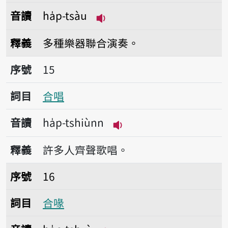
音讀
ha̍p-tsàu
播放音讀ha̍p-tsàu
釋義
多種樂器聯合演奏。
序號15合唱
序號
15
詞目
合唱
音讀
ha̍p-tshiùnn
播放音讀ha̍p-tshiùnn
釋義
許多人齊聲歌唱。
序號16合喙
序號
16
詞目
合喙