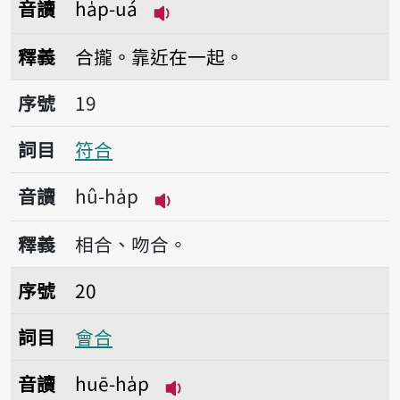
音讀
ha̍p-uá
播放音讀ha̍p-uá
釋義
合攏。靠近在一起。
序號19符合
序號
19
詞目
符合
音讀
hû-ha̍p
播放音讀hû-ha̍p
釋義
相合、吻合。
序號20會合
序號
20
詞目
會合
音讀
huē-ha̍p