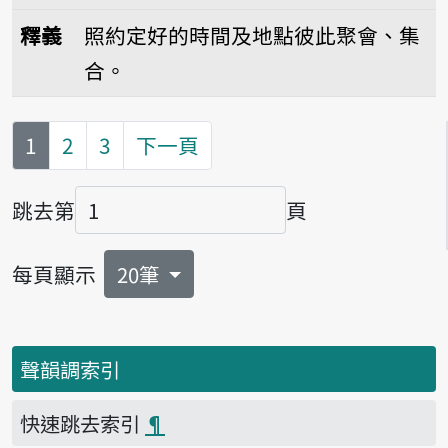
播放音讀huē-ha̍p
釋義
照約定好的時間及地點彼此聚會、集
合。
第
頁
1
2
3
下一頁
跳去第
頁
頁碼
每頁顯示
20筆
聲韻調索引
快速跳去索引
¶