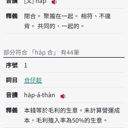
音讀
文
ha̍p
播放音讀ha̍p
釋義
閉合。
聚攏在一起。
相符、不違
背。
共同的、一起的。
部分符合 「ha̍p 合」 有44筆
序號1合仔趁
序號
1
詞目
合仔趁
音讀
ha̍p-á-thàn
播放音讀ha̍p-á-thàn
釋義
本錢等於毛利的生意。未計算營運成
本，毛利殖入率為50%的生意。