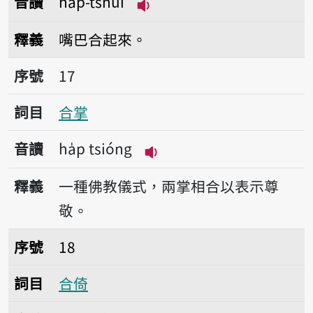
音讀
ha̍p-tshuì
播放音讀ha̍p-tshuì
釋義
嘴巴合起來。
序號17合掌
序號
17
詞目
合掌
音讀
ha̍p tsióng
播放音讀ha̍p tsióng
釋義
一種佛教儀式，兩掌相合以表示尊
敬。
序號18合倚
序號
18
詞目
合倚