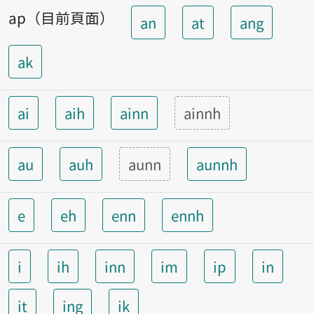
ap（目前頁面）
an
at
ang
ak
ai
aih
ainn
ainnh
au
auh
aunn
aunnh
e
eh
enn
ennh
i
ih
inn
im
ip
in
it
ing
ik