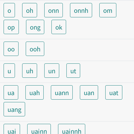
o
oh
onn
onnh
om
op
ong
ok
oo
ooh
u
uh
un
ut
ua
uah
uann
uan
uat
uang
uai
uainn
uainnh