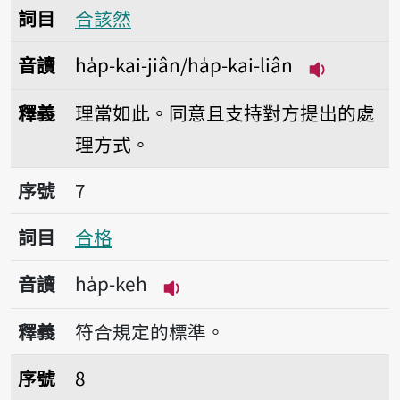
詞目
合該然
音讀
ha̍p-kai-jiân/ha̍p-kai-liân
播放音讀ha̍p-
釋義
理當如此。同意且支持對方提出的處
理方式。
序號7合格
序號
7
詞目
合格
音讀
ha̍p-keh
播放音讀ha̍p-keh
釋義
符合規定的標準。
序號8合股
序號
8