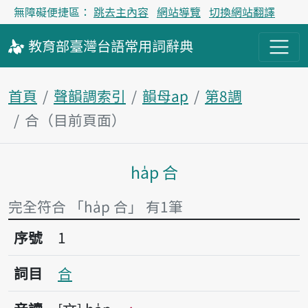
無障礙便捷區：
跳去主內容
網站導覽
切換網站翻譯
教育部
臺灣台語
常用詞
辭典
首頁
聲韻調索引
韻母ap
第8調
合（目前頁面）
ha̍p 合
主內容區塊
完全符合 「ha̍p 合」 有1筆
序號1合
序號
1
詞目
合