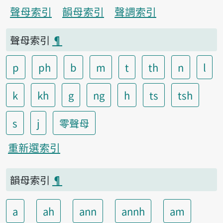
聲母索引
韻母索引
聲調索引
聲母索引
¶
p
ph
b
m
t
th
n
l
k
kh
g
ng
h
ts
tsh
s
j
零聲母
重新選索引
韻母索引
¶
a
ah
ann
annh
am