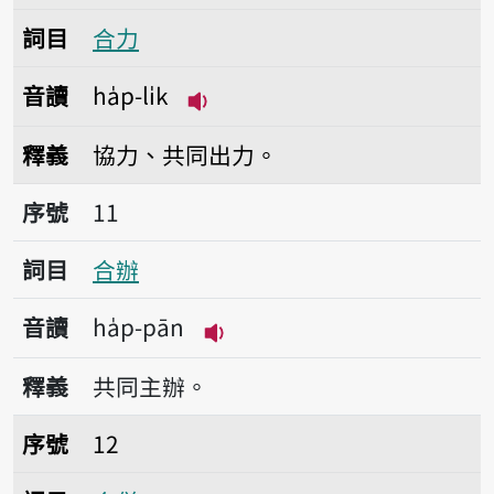
詞目
合力
音讀
ha̍p-li̍k
播放音讀ha̍p-li̍k
釋義
協力、共同出力。
序號11合辦
序號
11
詞目
合辦
音讀
ha̍p-pān
播放音讀ha̍p-pān
釋義
共同主辦。
序號12合併
序號
12