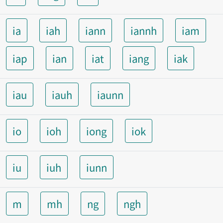
ia
iah
iann
iannh
iam
iap
ian
iat
iang
iak
iau
iauh
iaunn
io
ioh
iong
iok
iu
iuh
iunn
m
mh
ng
ngh