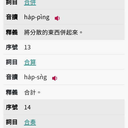
詞目
合併
音讀
ha̍p-pìng
播放音讀ha̍p-pìng
釋義
將分散的東西併起來。
序號13合算
序號
13
詞目
合算
音讀
ha̍p-sǹg
播放音讀ha̍p-sǹg
釋義
合計。
序號14合奏
序號
14
詞目
合奏