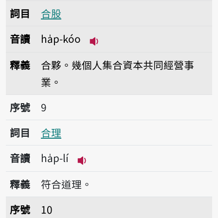
詞目
合股
音讀
ha̍p-kóo
播放音讀ha̍p-kóo
釋義
合夥。幾個人集合資本共同經營事
業。
序號9合理
序號
9
詞目
合理
音讀
ha̍p-lí
播放音讀ha̍p-lí
釋義
符合道理。
序號10合力
序號
10