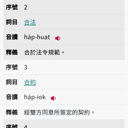
序號2合法
序號
2
詞目
合法
音讀
ha̍p-huat
播放音讀ha̍p-huat
釋義
合於法令規範。
序號3合約
序號
3
詞目
合約
音讀
ha̍p-iok
播放音讀ha̍p-iok
釋義
經雙方同意所簽定的契約。
序號4合家
序號
4