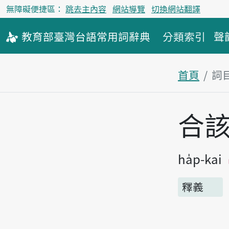
無障礙便捷區：
跳去主內容
網站導覽
切換網站翻譯
教育部
臺灣台語
常用詞
辭典
分類索引
聲
首頁
詞
主內容區
合
ha̍p-kai
釋義