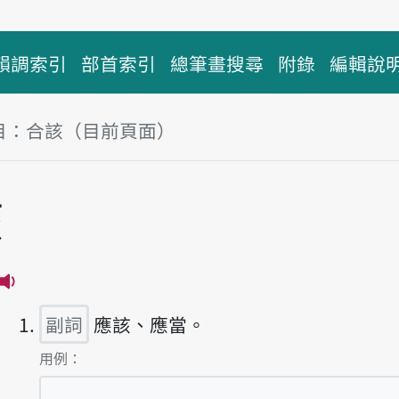
韻調索引
部首索引
總筆畫搜尋
附錄
編輯說
目：合該（目前頁面）
塊
該
播放主音讀ha̍p-kai
副詞
應該、應當。
第1項釋義的
用例：