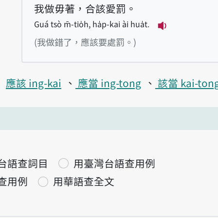
我做毋著，合該愛罰。
Guá tsò m̄-tio̍h, ha̍p-kai ài hua̍t.
播放例句Guá tsò
(我做錯了，應該要處罰。)
應該 ing-kai
應當 ing-tong
該當 kai-ton
台語查詞目
用臺灣台語查用例
查用例
用華語查全文