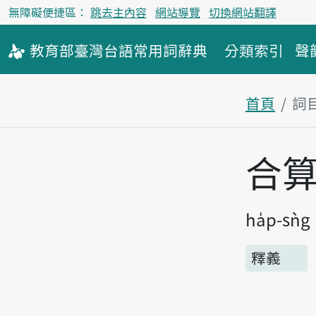
無障礙便捷區：
跳去主內容
網站導覽
切換網站翻譯
教育部
臺灣台語
常用詞
辭典
分類索引
聲
首頁
詞
主內容區
合
ha̍p-sǹg
釋義