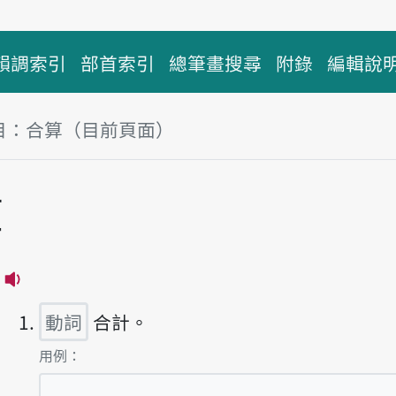
韻調索引
部首索引
總筆畫搜尋
附錄
編輯說
目：合算（目前頁面）
塊
算
播放主音讀ha̍p-sǹg
動詞
合計。
第1項釋義的
用例：