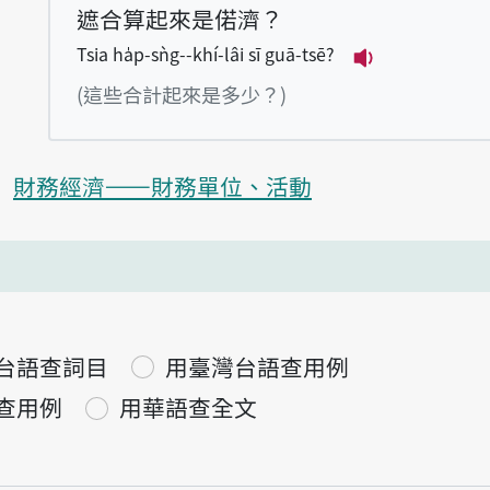
遮合算起來是偌濟？
Tsia ha̍p-sǹg--khí-lâi sī guā-tsē?
播放例句Tsia ha
(這些合計起來是多少？)
財務經濟——財務單位、活動
台語查詞目
用臺灣台語查用例
查用例
用華語查全文