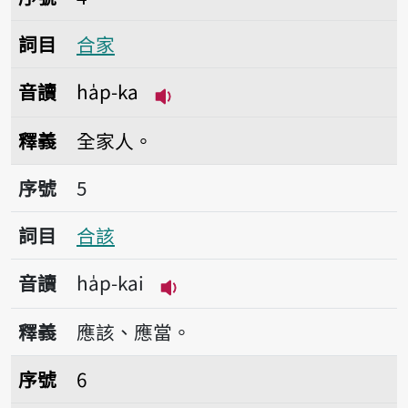
詞目
合家
音讀
ha̍p-ka
播放音讀ha̍p-ka
釋義
全家人。
序號5合該
序號
5
詞目
合該
音讀
ha̍p-kai
播放音讀ha̍p-kai
釋義
應該、應當。
序號6合該然
序號
6