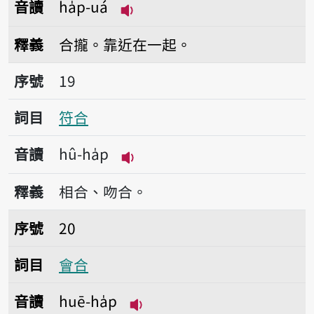
音讀
ha̍p-uá
播放音讀ha̍p-uá
釋義
合攏。靠近在一起。
序號19符合
序號
19
詞目
符合
音讀
hû-ha̍p
播放音讀hû-ha̍p
釋義
相合、吻合。
序號20會合
序號
20
詞目
會合
音讀
huē-ha̍p