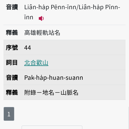
音讀
Liân-ha̍p Pēnn-īnn/Liân-ha̍p Pīnn-
īnn
播放音讀Liân-ha̍p Pēnn-īnn/Liân-h
釋義
高雄輕軌站名
序號44北合歡山
序號
44
詞目
北合歡山
音讀
Pak-ha̍p-huan-suann
釋義
附錄－地名－山脈名
第
頁
1