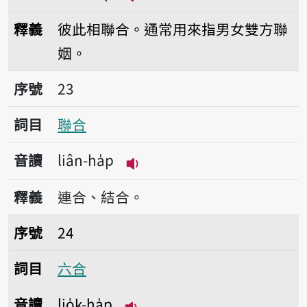
播放音讀kiat-ha̍p
釋義
彼此相聯合。通常用來指男女雙方聯
姻。
序號23聯合
序號
23
詞目
聯合
音讀
liân-ha̍p
播放音讀liân-ha̍p
釋義
連合、結合。
序號24六合
序號
24
詞目
六合
音讀
lio̍k-ha̍p