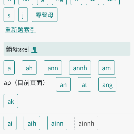
s
j
零聲母
重新選索引
韻母索引
¶
a
ah
ann
annh
am
ap（目前頁面）
an
at
ang
ak
ai
aih
ainn
ainnh