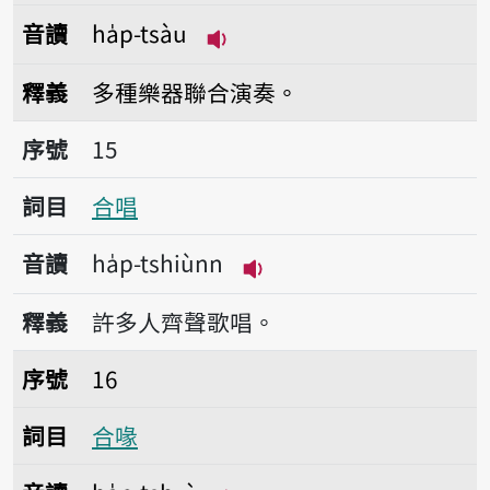
音讀
ha̍p-tsàu
播放音讀ha̍p-tsàu
釋義
多種樂器聯合演奏。
序號15合唱
序號
15
詞目
合唱
音讀
ha̍p-tshiùnn
播放音讀ha̍p-tshiùnn
釋義
許多人齊聲歌唱。
序號16合喙
序號
16
詞目
合喙