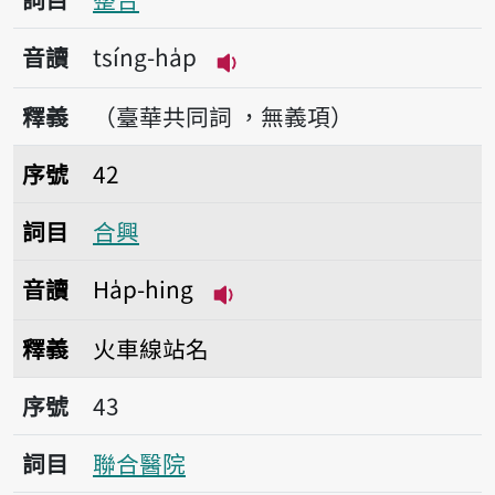
音讀
tsíng-ha̍p
播放音讀tsíng-ha̍p
釋義
（臺華共同詞 ，無義項）
序號42合興
序號
42
詞目
合興
音讀
Ha̍p-hing
播放音讀Ha̍p-hing
釋義
火車線站名
序號43聯合醫院
序號
43
詞目
聯合醫院