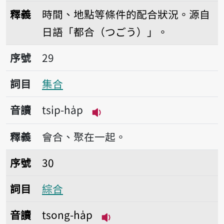
播放音讀too-ha̍p
釋義
時間、地點等條件的配合狀況。源自
日語「都合（つごう）」。
序號29集合
序號
29
詞目
集合
音讀
tsi̍p-ha̍p
播放音讀tsi̍p-ha̍p
釋義
會合、聚在一起。
序號30綜合
序號
30
詞目
綜合
音讀
tsong-ha̍p