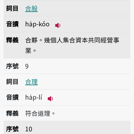
詞目
合股
音讀
ha̍p-kóo
播放音讀ha̍p-kóo
釋義
合夥。幾個人集合資本共同經營事
業。
序號9合理
序號
9
詞目
合理
音讀
ha̍p-lí
播放音讀ha̍p-lí
釋義
符合道理。
序號10合力
序號
10