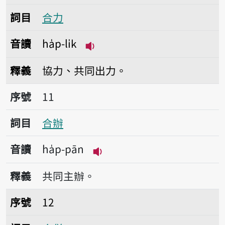
詞目
合力
音讀
ha̍p-li̍k
播放音讀ha̍p-li̍k
釋義
協力、共同出力。
序號11合辦
序號
11
詞目
合辦
音讀
ha̍p-pān
播放音讀ha̍p-pān
釋義
共同主辦。
序號12合併
序號
12