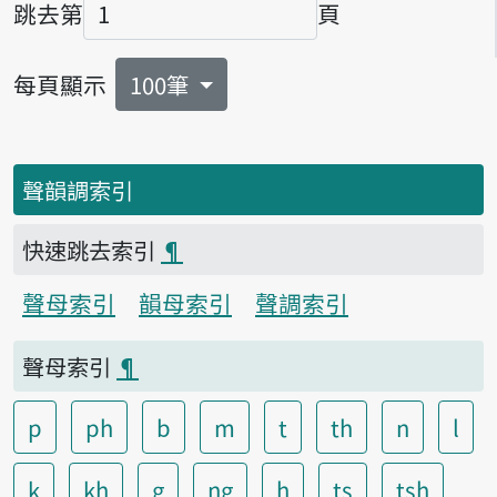
跳去第
頁
頁碼
每頁顯示
100筆
聲韻調索引
快速跳去索引
¶
聲母索引
韻母索引
聲調索引
聲母索引
¶
p
ph
b
m
t
th
n
l
k
kh
g
ng
h
ts
tsh