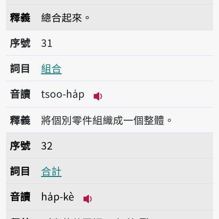
播放音讀tsong-ha̍p
釋義
總合起來。
序號31組合
序號
31
詞目
組合
音讀
tsoo-ha̍p
播放音讀tsoo-ha̍p
釋義
將個別零件組織成一個整體。
序號32合計
序號
32
詞目
合計
音讀
ha̍p-kè
播放音讀ha̍p-kè