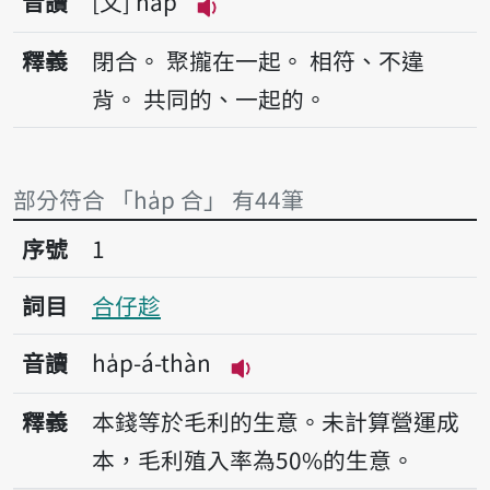
音讀
文
ha̍p
播放音讀ha̍p
釋義
閉合。
聚攏在一起。
相符、不違
背。
共同的、一起的。
部分符合 「ha̍p 合」 有44筆
序號1合仔趁
序號
1
詞目
合仔趁
音讀
ha̍p-á-thàn
播放音讀ha̍p-á-thàn
釋義
本錢等於毛利的生意。未計算營運成
本，毛利殖入率為50%的生意。