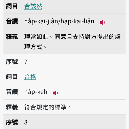
詞目
合該然
音讀
ha̍p-kai-jiân/ha̍p-kai-liân
播放音讀ha̍p-
釋義
理當如此。同意且支持對方提出的處
理方式。
序號7合格
序號
7
詞目
合格
音讀
ha̍p-keh
播放音讀ha̍p-keh
釋義
符合規定的標準。
序號8合股
序號
8