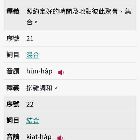
播放音讀huē-ha̍p
釋義
照約定好的時間及地點彼此聚會、集
合。
序號21混合
序號
21
詞目
混合
音讀
hūn-ha̍p
播放音讀hūn-ha̍p
釋義
摻雜調和。
序號22結合
序號
22
詞目
結合
音讀
kiat-ha̍p