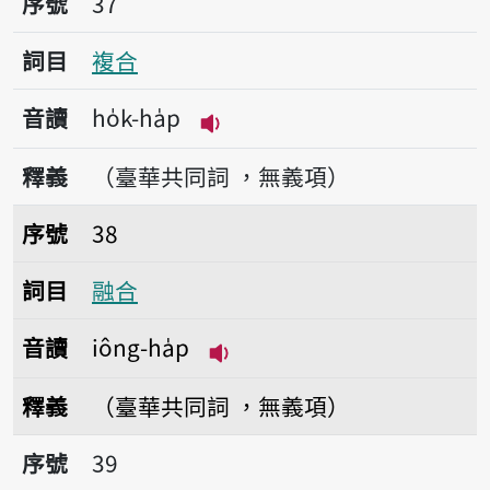
序號
37
詞目
複合
音讀
ho̍k-ha̍p
播放音讀ho̍k-ha̍p
釋義
（臺華共同詞 ，無義項）
序號38融合
序號
38
詞目
融合
音讀
iông-ha̍p
播放音讀iông-ha̍p
釋義
（臺華共同詞 ，無義項）
序號39巧合
序號
39