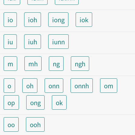
io
ioh
iong
iok
iu
iuh
iunn
m
mh
ng
ngh
o
oh
onn
onnh
om
op
ong
ok
oo
ooh