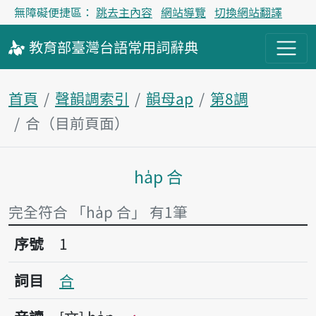
無障礙便捷區：
跳去主內容
網站導覽
切換網站翻譯
教育部
臺灣台語
常用詞
辭典
首頁
聲韻調索引
韻母ap
第8調
合（目前頁面）
ha̍p 合
主內容區塊
完全符合 「ha̍p 合」 有1筆
序號1合
序號
1
詞目
合