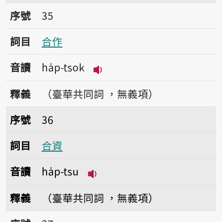
序號35合作
序號
35
詞目
合作
音讀
ha̍p-tsok
播放音讀ha̍p-tsok
釋義
（臺華共同詞 ，無義項）
序號36合資
序號
36
詞目
合資
音讀
ha̍p-tsu
播放音讀ha̍p-tsu
釋義
（臺華共同詞 ，無義項）
序號37複合