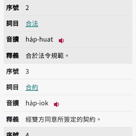
序號2合法
序號
2
詞目
合法
音讀
ha̍p-huat
播放音讀ha̍p-huat
釋義
合於法令規範。
序號3合約
序號
3
詞目
合約
音讀
ha̍p-iok
播放音讀ha̍p-iok
釋義
經雙方同意所簽定的契約。
序號4合家
序號
4