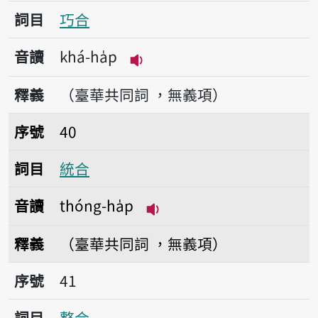
詞目
巧合
音讀
khá-ha̍p
播放音讀khá-ha̍p
釋義
（臺華共同詞 ，無義項）
序號40統合
序號
40
詞目
統合
音讀
thóng-ha̍p
播放音讀thóng-ha̍p
釋義
（臺華共同詞 ，無義項）
序號41整合
序號
41
詞目
整合