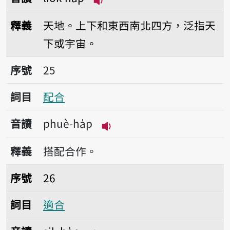
播放音讀lio̍k-ha̍p
釋義
天地。上下和東西南北四方，泛指天
下或宇宙。
序號25配合
序號
25
詞目
配合
音讀
phuè-ha̍p
播放音讀phuè-ha̍p
釋義
搭配合作。
序號26適合
序號
26
詞目
適合