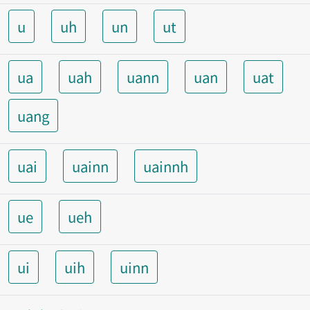
u
uh
un
ut
ua
uah
uann
uan
uat
uang
uai
uainn
uainnh
ue
ueh
ui
uih
uinn