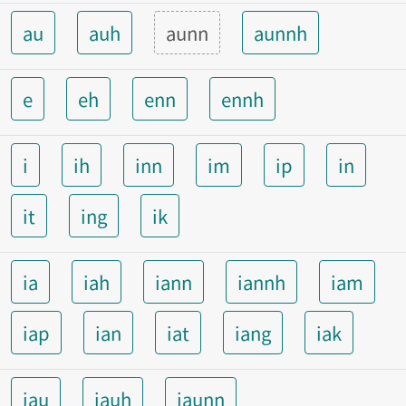
au
auh
aunn
aunnh
e
eh
enn
ennh
i
ih
inn
im
ip
in
it
ing
ik
ia
iah
iann
iannh
iam
iap
ian
iat
iang
iak
iau
iauh
iaunn