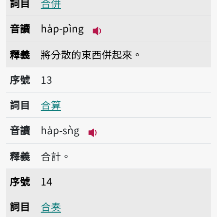
詞目
合併
音讀
ha̍p-pìng
播放音讀ha̍p-pìng
釋義
將分散的東西併起來。
序號13合算
序號
13
詞目
合算
音讀
ha̍p-sǹg
播放音讀ha̍p-sǹg
釋義
合計。
序號14合奏
序號
14
詞目
合奏