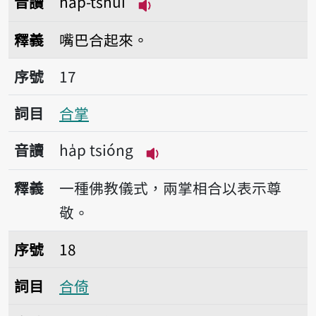
音讀
ha̍p-tshuì
播放音讀ha̍p-tshuì
釋義
嘴巴合起來。
序號17合掌
序號
17
詞目
合掌
音讀
ha̍p tsióng
播放音讀ha̍p tsióng
釋義
一種佛教儀式，兩掌相合以表示尊
敬。
序號18合倚
序號
18
詞目
合倚