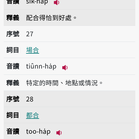
音讀
sik-ha̍p
播放音讀sik-ha̍p
釋義
配合得恰到好處。
序號27場合
序號
27
詞目
場合
音讀
tiûnn-ha̍p
播放音讀tiûnn-ha̍p
釋義
特定的時間、地點或情況。
序號28都合
序號
28
詞目
都合
音讀
too-ha̍p