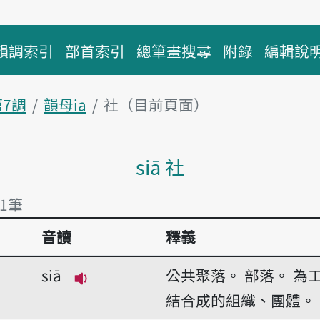
韻調索引
部首索引
總筆畫搜尋
附錄
編輯說
第7調
韻母ia
社（目前頁面）
主內容區塊
siā 社
有1筆
音讀
釋義
有1筆
siā
公共聚落。
部落。
為
播放音讀siā
結合成的組織、團體。