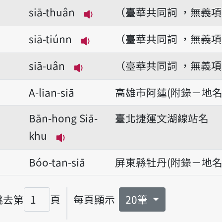
播放音讀siā-lūn
siā-thuân
（臺華共同詞 ，無義
播放音讀siā-thuân
siā-tiúnn
（臺華共同詞 ，無義
播放音讀siā-tiúnn
siā-uân
（臺華共同詞 ，無義
播放音讀siā-uân
A-lian-siā
高雄市阿蓮(附錄－地名
Bān-hong Siā-
臺北捷運文湖線站名
khu
播放音讀Bān-hong Siā-khu
Bóo-tan-siā
屏東縣牡丹(附錄－地名
跳去第
頁
每頁顯示
20筆
頁碼