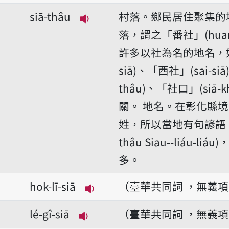
siā-thâu
村落。鄉民居住聚集的
播放音讀siā-thâu
落，謂之「番社」(huan
許多以社為名的地名，如「
siā)、「西社」(sai-si
thâu)、「社口」(siā
關。
地名。在彰化縣境
姓，所以當地有句諺語「
thâu Siau--liáu-
多。
hok-lī-siā
（臺華共同詞 ，無義
播放音讀hok-lī-siā
lé-gî-siā
（臺華共同詞 ，無義