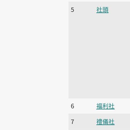
5
社頭
6
福利社
7
禮儀社