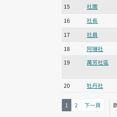
15
社團
16
社長
17
社員
18
阿嗹社
19
萬芳社區
20
牡丹社
第
頁
1
2
下一頁