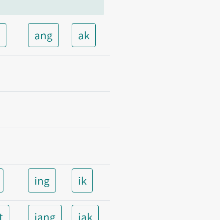
t
ang
ak
ing
ik
t
iang
iak