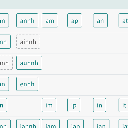
nn
annh
am
ap
an
a
inn
ainnh
unn
aunnh
nn
ennh
nn
im
ip
in
it
ann
iannh
iam
iap
ian
ia