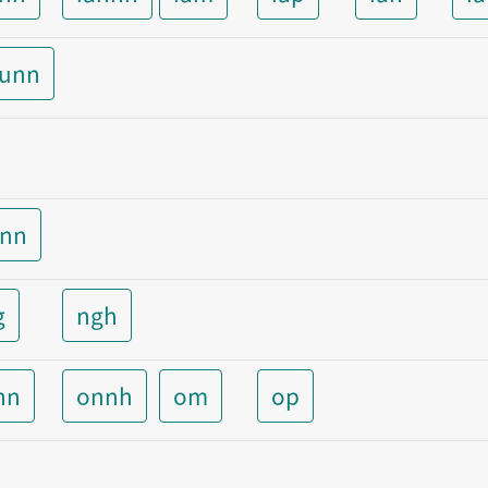
aunn
unn
g
ngh
nn
onnh
om
op