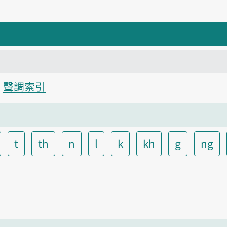
聲調索引
t
th
n
l
k
kh
g
ng