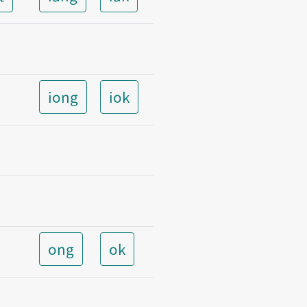
iong
iok
ong
ok