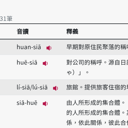
31筆
音讀
釋義
31筆
huan-siā
早期對原住民聚落的稱
播放音讀huan-siā
huē-siā
對公司的稱呼。源自日
播放音讀huē-siā
ゃ）」。
lí-siā/lú-siā
旅館。提供旅客住宿的
播放音讀lí-siā/lú-siā
siā-huē
由人所形成的集合體。
播放音讀siā-huē
的人所形成的集合體。
係，依此關係，彼此合