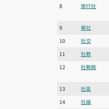
8
旅行社
9
報社
10
社交
11
社教
12
社教館
13
社區
14
社論