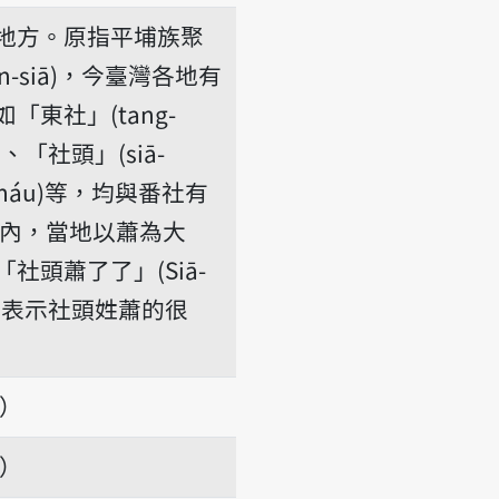
地方。原指平埔族聚
-siā)，今臺灣各地有
東社」(tang-
ā)、「社頭」(siā-
-kháu)等，均與番社有
內，當地以蕭為大
社頭蕭了了」(Siā-
liáu)，表示社頭姓蕭的很
項）
項）