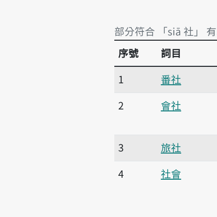
部分符合 「siā 社」 有
序號
詞目
部分符合 「siā 社」 有
1
番社
2
會社
3
旅社
4
社會