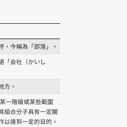
呼，今稱為「部落」。
語「会社（かいし
地方。
某一階級或某些範圍
其組合分子具有一定關
作以達到一定的目的。