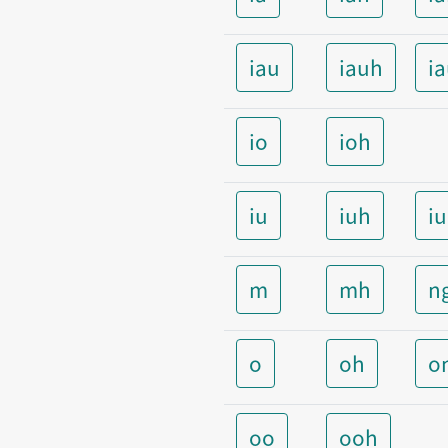
iau
iauh
i
io
ioh
iu
iuh
i
m
mh
n
o
oh
o
oo
ooh