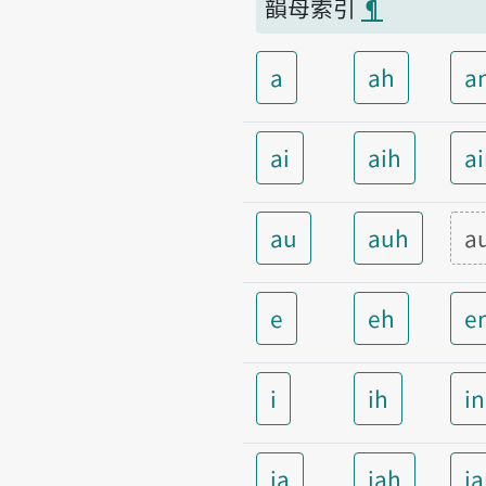
韻母索引
¶
a
ah
a
ai
aih
a
au
auh
a
e
eh
e
i
ih
i
ia
iah
i