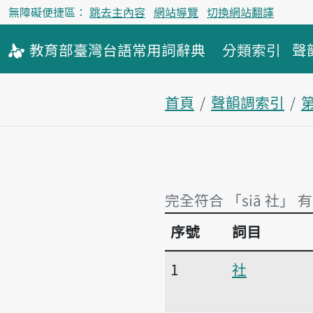
無障礙便捷區：
跳去主內容
網站導覽
切換網站翻譯
教育部
臺灣台語
常用詞
辭典
分類索引
聲
首頁
聲韻調索引
完全符合 「siā 社」 
序號
詞目
完全符合 「siā 社」 
1
社