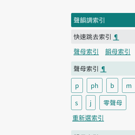
聲韻調索引
快速跳去索引
¶
聲母索引
韻母索引
聲母索引
¶
p
ph
b
m
s
j
零聲母
重新選索引