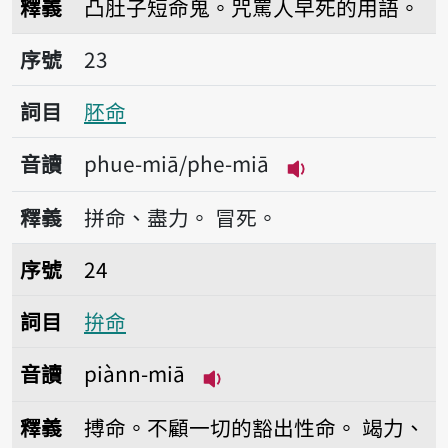
釋義
凸肚子短命鬼。咒罵人早死的用語。
序號23胚命
序號
23
詞目
胚命
音讀
phue-miā/phe-miā
播放音讀phue-mi
釋義
拼命、盡力。
冒死。
序號24拚命
序號
24
詞目
拚命
音讀
piànn-miā
播放音讀piànn-miā
釋義
搏命。不顧一切的豁出性命。
竭力、