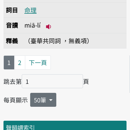
詞目
命理
音讀
miā-lí
播放音讀miā-lí
釋義
（臺華共同詞 ，無義項）
第
頁
1
2
下一頁
跳去第
頁
頁碼
每頁顯示
50筆
聲韻調索引