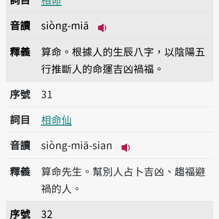
音讀
siòng-miā
播放音讀siòng-miā
釋義
算命。根據人的生辰八字，以陰陽五
行推斷人的命運吉凶禍福。
序號31相命仙
序號
31
詞目
相命仙
音讀
siòng-miā-sian
播放音讀siòng-miā-s
釋義
算命先生。幫別人占卜吉凶、趨福避
禍的人。
序號32壽命
序號
32