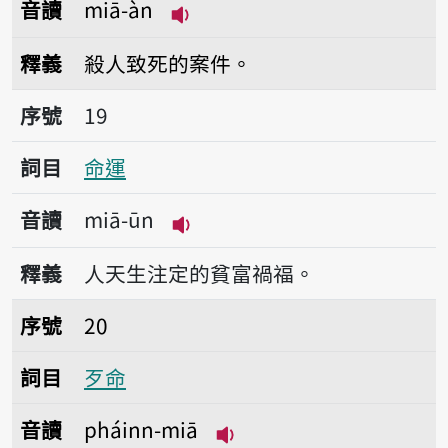
音讀
miā-àn
播放音讀miā-àn
釋義
殺人致死的案件。
序號19命運
序號
19
詞目
命運
音讀
miā-ūn
播放音讀miā-ūn
釋義
人天生注定的貧富禍福。
序號20歹命
序號
20
詞目
歹命
音讀
pháinn-miā