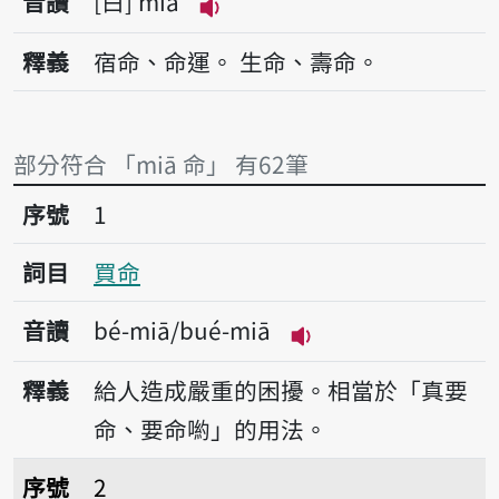
音讀
白
miā
播放音讀miā
釋義
宿命、命運。
生命、壽命。
部分符合 「miā 命」 有62筆
序號1買命
序號
1
詞目
買命
音讀
bé-miā/bué-miā
播放音讀bé-miā/bu
釋義
給人造成嚴重的困擾。相當於「真要
命、要命喲」的用法。
序號2賣命
序號
2