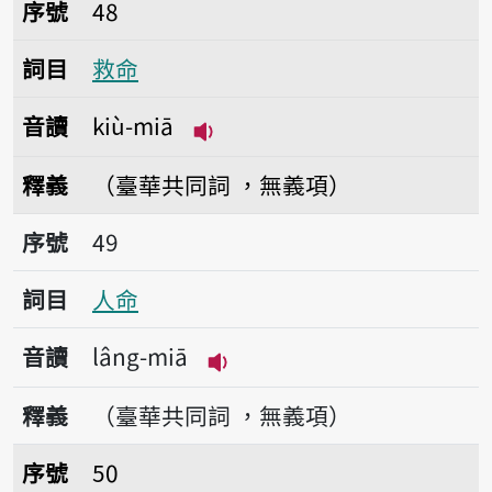
序號48救命
序號
48
詞目
救命
音讀
kiù-miā
播放音讀kiù-miā
釋義
（臺華共同詞 ，無義項）
序號49人命
序號
49
詞目
人命
音讀
lâng-miā
播放音讀lâng-miā
釋義
（臺華共同詞 ，無義項）
序號50命理
序號
50