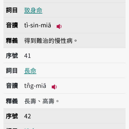
詞目
致身命
音讀
tì-sin-miā
播放音讀tì-sin-miā
釋義
得到難治的慢性病。
序號41長命
序號
41
詞目
長命
音讀
tn̂g-miā
播放音讀tn̂g-miā
釋義
長壽、高壽。
序號42逃命
序號
42