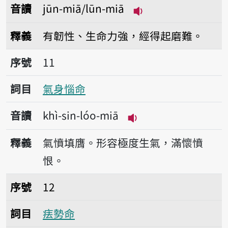
音讀
jūn-miā/lūn-miā
播放音讀jūn-miā/lū
釋義
有韌性、生命力強，經得起磨難。
序號11氣身惱命
序號
11
詞目
氣身惱命
音讀
khì-sin-lóo-miā
播放音讀khì-sin-lóo
釋義
氣憤填膺。形容極度生氣，滿懷憤
恨。
序號12㾀勢命
序號
12
詞目
㾀勢命