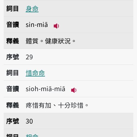
詞目
身命
音讀
sin-miā
播放音讀sin-miā
釋義
體質。健康狀況。
序號29惜命命
序號
29
詞目
惜命命
音讀
sioh-miā-miā
播放音讀sioh-miā-miā
釋義
疼惜有加、十分珍惜。
序號30相命
序號
30
詞目
相命