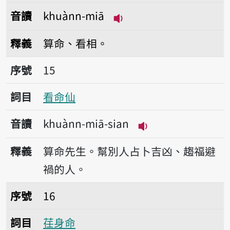
音讀
khuànn-miā
播放音讀khuànn-miā
釋義
算命、看相。
序號15看命仙
序號
15
詞目
看命仙
音讀
khuànn-miā-sian
播放音讀khuànn-mi
釋義
算命先生。幫別人占卜吉凶、趨福避
禍的人。
序號16荏身命
序號
16
詞目
荏身命