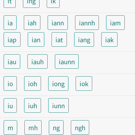
it
ing
ik
ia
iah
iann
iannh
iam
iap
ian
iat
iang
iak
iau
iauh
iaunn
io
ioh
iong
iok
iu
iuh
iunn
m
mh
ng
ngh