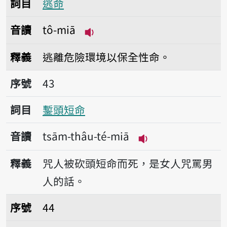
詞目
逃命
音讀
tô-miā
播放音讀tô-miā
釋義
逃離危險環境以保全性命。
序號43鏨頭短命
序號
43
詞目
鏨頭短命
音讀
tsām-thâu-té-miā
播放音讀tsām-thâu
釋義
咒人被砍頭短命而死，是女人咒罵男
人的話。
序號44脆命
序號
44