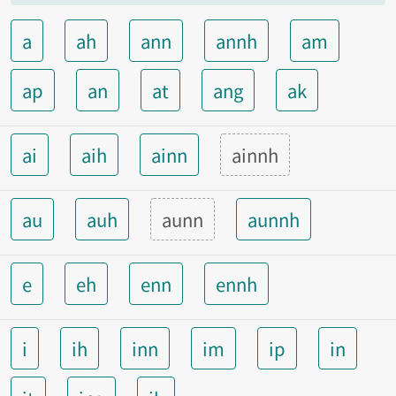
a
ah
ann
annh
am
ap
an
at
ang
ak
ai
aih
ainn
ainnh
au
auh
aunn
aunnh
e
eh
enn
ennh
i
ih
inn
im
ip
in