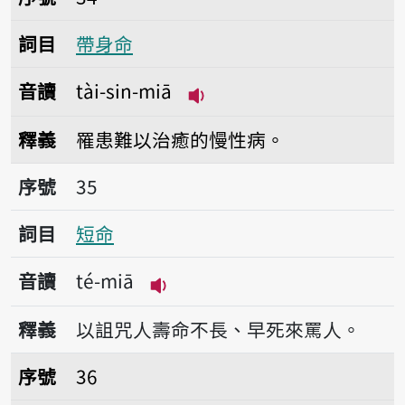
詞目
帶身命
音讀
tài-sin-miā
播放音讀tài-sin-miā
釋義
罹患難以治癒的慢性病。
序號35短命
序號
35
詞目
短命
音讀
té-miā
播放音讀té-miā
釋義
以詛咒人壽命不長、早死來罵人。
序號36疼命命
序號
36