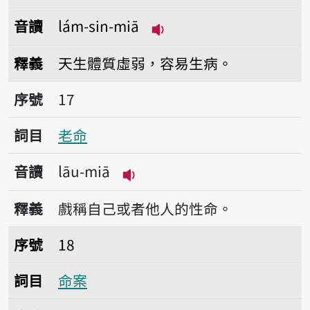
音讀
lám-sin-miā
播放音讀lám-sin-miā
釋義
天生體質虛弱，容易生病。
序號17老命
序號
17
詞目
老命
音讀
lāu-miā
播放音讀lāu-miā
釋義
戲稱自己或者他人的性命。
序號18命案
序號
18
詞目
命案