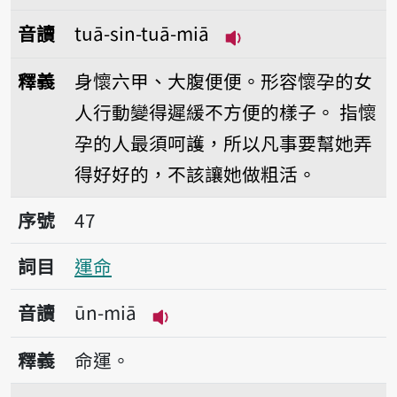
音讀
tuā-sin-tuā-miā
播放音讀tuā-sin-tuā
釋義
身懷六甲、大腹便便。形容懷孕的女
人行動變得遲緩不方便的樣子。
指懷
孕的人最須呵護，所以凡事要幫她弄
得好好的，不該讓她做粗活。
序號47運命
序號
47
詞目
運命
音讀
ūn-miā
播放音讀ūn-miā
釋義
命運。