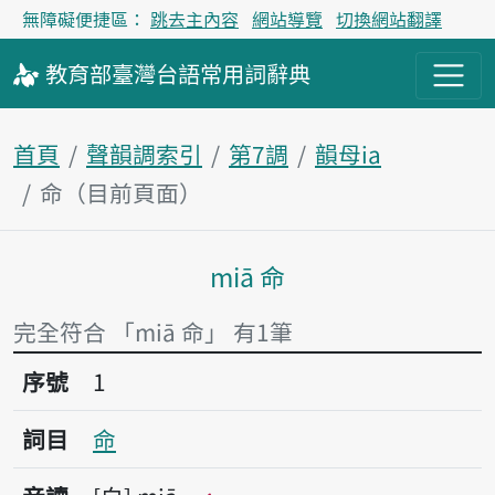
無障礙便捷區：
跳去主內容
網站導覽
切換網站翻譯
教育部
臺灣台語
常用詞
辭典
首頁
聲韻調索引
第7調
韻母ia
命（目前頁面）
miā 命
主內容區塊
完全符合 「miā 命」 有1筆
序號1命
序號
1
詞目
命