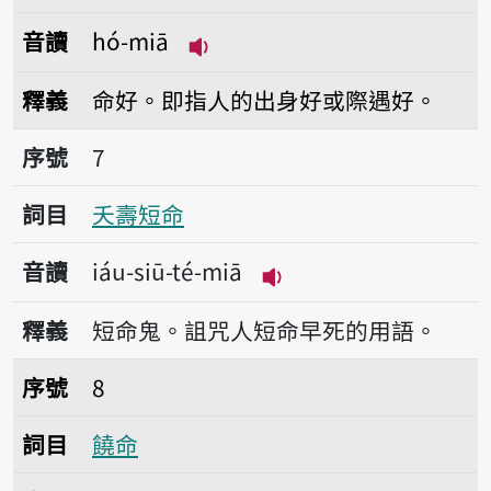
音讀
hó-miā
播放音讀hó-miā
釋義
命好。即指人的出身好或際遇好。
序號7夭壽短命
序號
7
詞目
夭壽短命
音讀
iáu-siū-té-miā
播放音讀iáu-siū-té-m
釋義
短命鬼。詛咒人短命早死的用語。
序號8饒命
序號
8
詞目
饒命