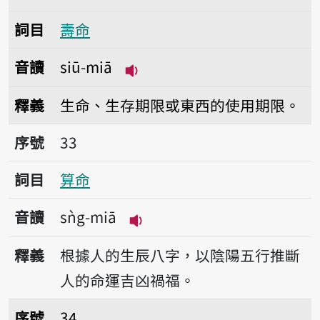
詞目
壽命
音讀
siū-miā
播放音讀siū-miā
釋義
生命、生存期限或東西的使用期限。
序號33算命
序號
33
詞目
算命
音讀
sǹg-miā
播放音讀sǹg-miā
釋義
根據人的生辰八字，以陰陽五行推斷
人的命運吉凶禍福。
序號34帶身命
序號
34