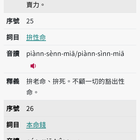
賣力。
序號25拚性命
序號
25
詞目
拚性命
音讀
piànn-sènn-miā/piànn-sìnn-miā
播放音讀piànn-sènn-miā/piànn-sìnn
釋義
拚老命、拚死。不顧一切的豁出性
命。
序號26本命錢
序號
26
詞目
本命錢