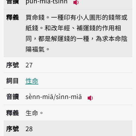
音讀
pún-miā-tsînn
播放音讀pún-miā-tsî
釋義
買命錢。一種印有小人圖形的錢幣或
紙錢。和改年經、補運錢的作用相
同，都是解運錢的一種，為求本命陰
陽福氣。
序號27性命
序號
27
詞目
性命
音讀
sènn-miā/sìnn-miā
播放音讀sènn-miā
釋義
生命。
序號28身命
序號
28