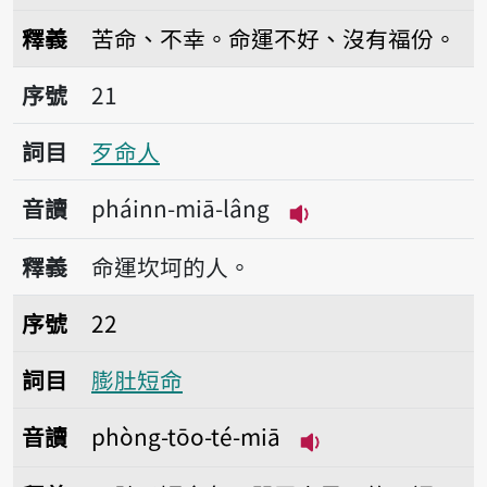
播放音讀pháinn-miā
釋義
苦命、不幸。命運不好、沒有福份。
序號21歹命人
序號
21
詞目
歹命人
音讀
pháinn-miā-lâng
播放音讀pháinn-mi
釋義
命運坎坷的人。
序號22膨肚短命
序號
22
詞目
膨肚短命
音讀
phòng-tōo-té-miā
播放音讀phòng-tōo