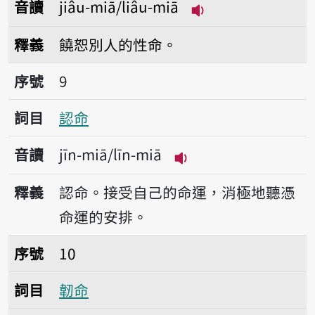
音讀
jiâu-miā/liâu-miā
播放音讀jiâu-miā/l
釋義
饒恕別人的性命。
序號9認命
序號
9
詞目
認命
音讀
jīn-miā/līn-miā
播放音讀jīn-miā/līn-
釋義
認命。接受自己的命運，消極地聽憑
命運的安排。
序號10韌命
序號
10
詞目
韌命