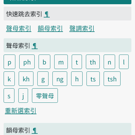
快速跳去索引
¶
聲母索引
韻母索引
聲調索引
聲母索引
¶
p
ph
b
m
t
th
n
l
k
kh
g
ng
h
ts
tsh
s
j
零聲母
重新選索引
韻母索引
¶