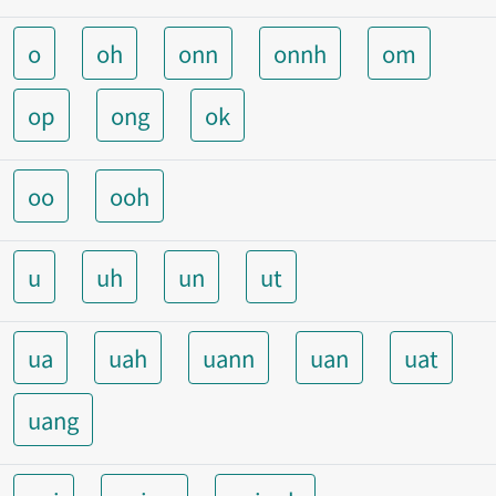
o
oh
onn
onnh
om
op
ong
ok
oo
ooh
u
uh
un
ut
ua
uah
uann
uan
uat
uang