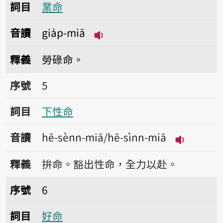
詞目
業命
音讀
gia̍p-miā
播放音讀gia̍p-miā
釋義
勞碌命。
序號5下性命
序號
5
詞目
下性命
音讀
hē-sènn-miā/hē-sìnn-miā
播放音讀hē-
釋義
拚命。豁出性命，全力以赴。
序號6好命
序號
6
詞目
好命