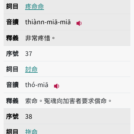
詞目
疼命命
音讀
thiànn-miā-miā
播放音讀thiànn-miā
釋義
非常疼惜。
序號37討命
序號
37
詞目
討命
音讀
thó-miā
播放音讀thó-miā
釋義
索命。冤魂向加害者要求償命。
序號38拖命
序號
38
詞目
拖命