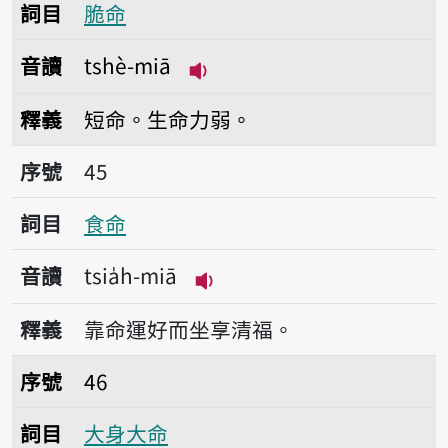
詞目
脆命
音讀
tshè-miā
播放音讀tshè-miā
釋義
短命。生命力弱。
序號45食命
序號
45
詞目
食命
音讀
tsia̍h-miā
播放音讀tsia̍h-miā
釋義
靠命運好而坐享清福。
序號46大身大命
序號
46
詞目
大身大命