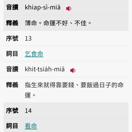
音讀
khiap-sì-miā
播放音讀khiap-sì-miā
釋義
薄命。命運不好、不佳。
序號13乞食命
序號
13
詞目
乞食命
音讀
khit-tsia̍h-miā
播放音讀khit-tsia̍h-m
釋義
指生來就得靠要錢、要飯過日子的命
運。
序號14看命
序號
14
詞目
看命