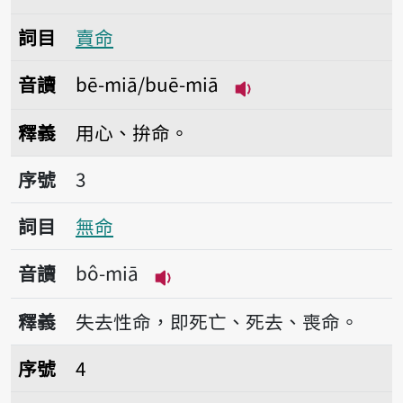
詞目
賣命
音讀
bē-miā/buē-miā
播放音讀bē-miā/bu
釋義
用心、拚命。
序號3無命
序號
3
詞目
無命
音讀
bô-miā
播放音讀bô-miā
釋義
失去性命，即死亡、死去、喪命。
序號4業命
序號
4