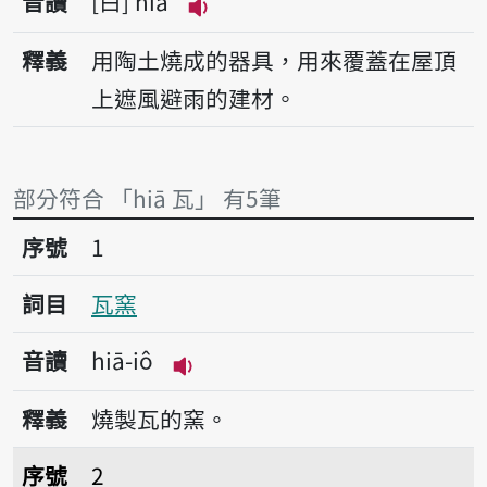
音讀
白
hiā
播放音讀hiā
釋義
用陶土燒成的器具，用來覆蓋在屋頂
上遮風避雨的建材。
部分符合 「hiā 瓦」 有5筆
序號1瓦窯
序號
1
詞目
瓦窯
音讀
hiā-iô
播放音讀hiā-iô
釋義
燒製瓦的窯。
序號2瓦杮仔
序號
2