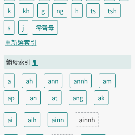
k
kh
g
ng
h
ts
tsh
s
j
零聲母
重新選索引
韻母索引
¶
a
ah
ann
annh
am
ap
an
at
ang
ak
ai
aih
ainn
ainnh